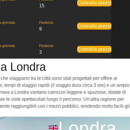
Controlla prezzi
15
la giornata
Partenze
Controlla prezzi
9
la giornata
Partenze
Controlla prezzi
3
 a Londra
 viaggiano tra le città sono stati progettati per offrire ai
, tempi di viaggio rapidi (il viaggio dura circa 3 ore) e un ampio
 Swansea a Londra vantano carrozze leggere e spaziose, dotate di
 le viste spettacolari lungo il percorso. Un'altra ragione per
nte raggiungibili con i mezzi pubblici, rendendo molto facili gli
Londra