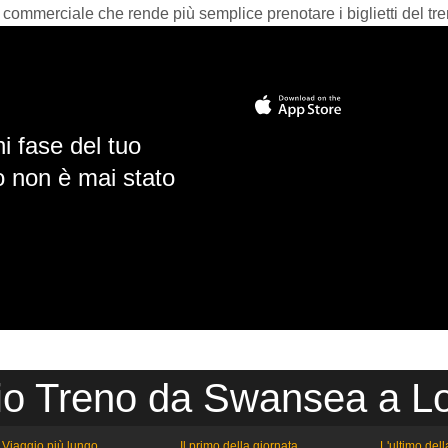
 commerciale che rende più semplice prenotare i biglietti del tre
i fase del tuo
io non è mai stato
io Treno da Swansea a L
Viaggio più lungo
Il primo della giornata
L'ultimo del