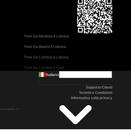
Treni Da Albufeira A Lisbona
Treni Da Madrid A Lisbona
Treni Da Coimbra A Lisbona
Treni Da Coimbra A Porto
Italiano
Treni Da Valencia A Barcellona
Supporto Clienti
Treni Da Siviglia A Barcellona
Termini e Condizioni
Informativa sulla privacy
Treni Da Malaga A Barcellona
non possiede né
Treni Da Malaga A Madrid
Treni Da Cordoba A Madrid