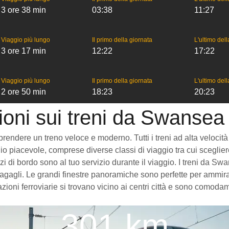
3 ore 38 min
03:38
11:27
Viaggio più lungo
Il primo della giornata
L'ultimo del
3 ore 17 min
12:22
17:22
Viaggio più lungo
Il primo della giornata
L'ultimo del
2 ore 50 min
18:23
20:23
ioni sui treni da Swansea
dere un treno veloce e moderno. Tutti i treni ad alta velocità che
o piacevole, comprese diverse classi di viaggio tra cui scegliere
vizi di bordo sono al tuo servizio durante il viaggio. I treni da
gagli. Le grandi finestre panoramiche sono perfette per ammirare
oni ferroviarie si trovano vicino ai centri città e sono comodame
301 km