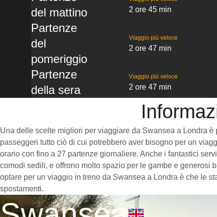
2 ore 45 min
del mattino
Partenze
Viaggio più veloce
del
2 ore 47 min
pomeriggio
Partenze
Viaggio più veloce
2 ore 47 min
della sera
Informaz
Una delle scelte migliori per viaggiare da Swansea a Londra è pren
passeggeri tutto ciò di cui potrebbero aver bisogno per un viaggi
orario con fino a 27 partenze giornaliere. Anche i fantastici ser
comodi sedili, e offrono molto spazio per le gambe e generosi ba
optare per un viaggio in treno da Swansea a Londra è che le stazi
spostamenti.
Swansea