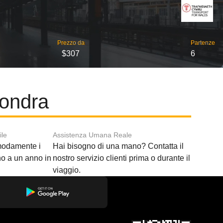
Prezzo da
Partenze
$307
6
Londra
ile
Assistenza Umana Reale
modamente i
Hai bisogno di una mano? Contatta il
ino a un anno in
nostro servizio clienti prima o durante il
viaggio.