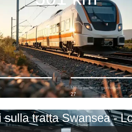
o:
Media partenze giornaliere:
27
i sulla tratta Swansea - L