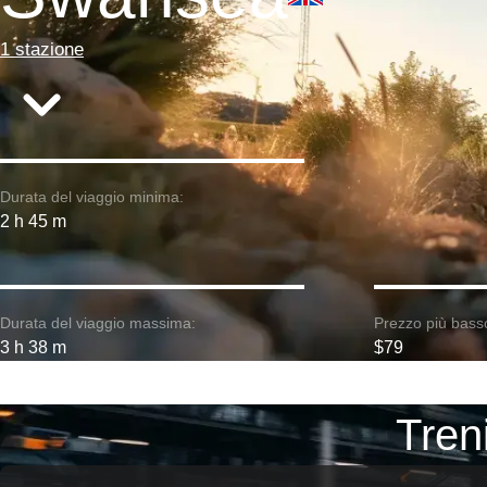
1 stazione
Durata del viaggio minima:
2 h 45 m
Durata del viaggio massima:
Prezzo più bass
3 h 38 m
$79
Tren