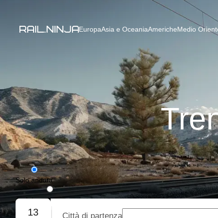
Europa
Asia e Oceania
Americhe
Medio Oriente
Tre
Solo andata
Andata e ritorno
13
Città di partenza