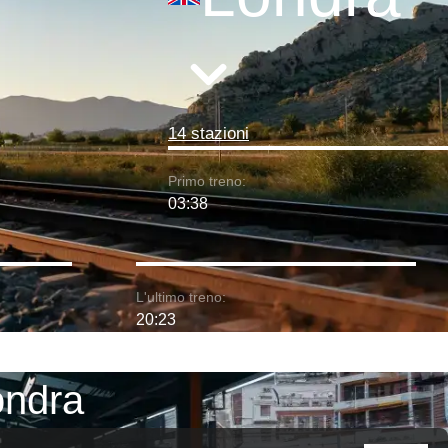
14 stazioni
Primo treno:
03:38
L'ultimo treno:
20:23
ondra