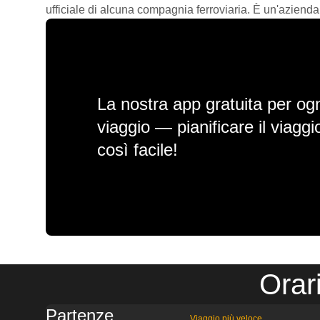
ufficiale di alcuna compagnia ferroviaria. È un'azienda
La nostra app gratuita per ogn
viaggio — pianificare il viagg
così facile!
Orar
Partenze
Viaggio più veloce