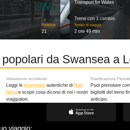
Transport for Wales
Treno con 1 cambio
Partenze
Tempo di viaggio
21
2 ore 49 min
 popolari da Swansea a 
Valutazione eccellente
Pianificazione Flessib
Leggi le
recensioni
autentiche di
Rail
Puoi prenotare co
i
Ninja
e scopri cosa dicono di noi i nostri
biglietti del treno f
viaggiatori.
anticipo.
uo viaggio: