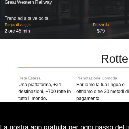
Great Western Railway
Treno ad alta velocità
Tempo di viaggio
Prezzo da
2 ore 45 min
$79
Rotte
Rete Estesa
Prenotazione Comoda
Una piattaforma, +34
Parliamo la tua lingua e
destinazioni, +700 rotte in
offriamo oltre 20 metodi d
tutto il mondo.
pagamento.
La nostra app gratuita per ogni passo del t