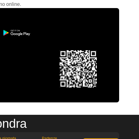
no online.
ondra
la giornata
Partenze