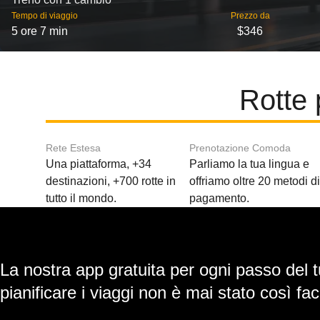
Tempo di viaggio
Prezzo da
5 ore 7 min
$346
Rotte 
Rete Estesa
Prenotazione Comoda
Una piattaforma, +34
Parliamo la tua lingua e
destinazioni, +700 rotte in
offriamo oltre 20 metodi d
tutto il mondo.
pagamento.
La nostra app gratuita per ogni passo del t
pianificare i viaggi non è mai stato così faci