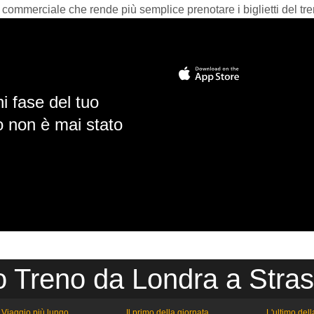
 commerciale che rende più semplice prenotare i biglietti del tre
i fase del tuo
io non è mai stato
o Treno da Londra a Stra
Viaggio più lungo
Il primo della giornata
L'ultimo del