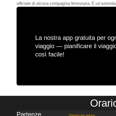
ufficiale di alcuna compagnia ferroviaria. È un'azienda
La nostra app gratuita per ogn
viaggio — pianificare il viagg
così facile!
Orari
Partenze
Viaggio più veloce