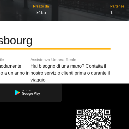
Prezzo da
Partenze
$465
1
asbourg
ile
Assistenza Umana Reale
modamente i
Hai bisogno di una mano? Contatta il
ino a un anno in
nostro servizio clienti prima o durante il
viaggio.