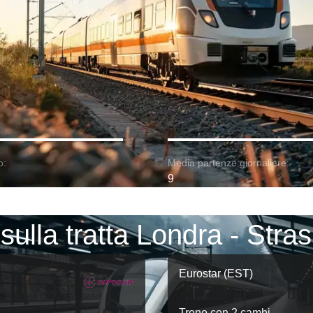
o:
Media partenze giornaliere:
9
 sulla tratta Londra - Stra
Eurostar (EST)
Treno con 2 cambi