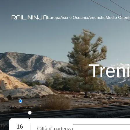
Europa
Asia e Oceania
Americhe
Medio Oriente
Tren
Solo andata
Andata e ritorno
16
Città di partenza