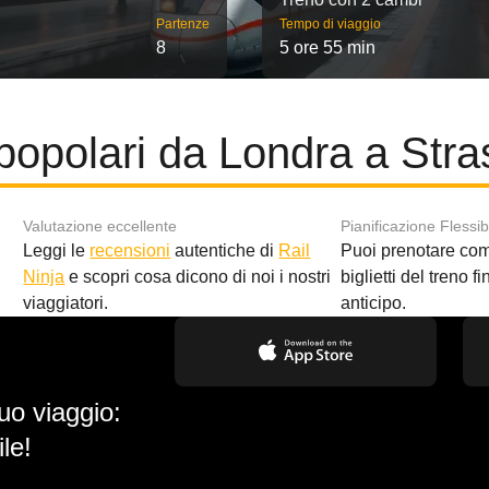
Partenze
Tempo di viaggio
8
5 ore 55 min
popolari da Londra a Str
Valutazione eccellente
Pianificazione Flessib
Leggi le
recensioni
autentiche di
Rail
Puoi prenotare co
i
Ninja
e scopri cosa dicono di noi i nostri
biglietti del treno f
viaggiatori.
anticipo.
uo viaggio:
le!