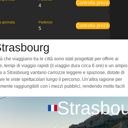
Controlla prezzi
4
la giornata
Partenze
Controlla prezzi
5
Strasbourg
he viaggiano tra le città sono stati progettati per offrire ai
, tempi di viaggio rapidi (il viaggio dura circa 6 ore) e un ampio
ondra a Strasbourg vantano carrozze leggere e spaziose, dotate di
 le viste spettacolari lungo il percorso. Un'altra ragione per
amente raggiungibili con i mezzi pubblici, rendendo molto facili
Strasbo