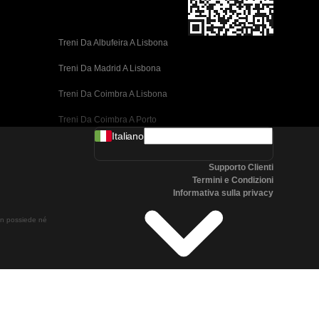
Treni Da Albufeira A Lisbona
Treni Da Madrid A Lisbona
Treni Da Coimbra A Lisbona
Treni Da Coimbra A Porto
Italiano
Treni Da Valencia A Barcellona
Supporto Clienti
Treni Da Siviglia A Barcellona
Termini e Condizioni
Informativa sulla privacy
Treni Da Malaga A Barcellona
non possiede né
Treni Da Malaga A Madrid
Treni Da Cordoba A Madrid
Treni Da San Sebastian A Madrid
Treni Da Siviglia A Malaga