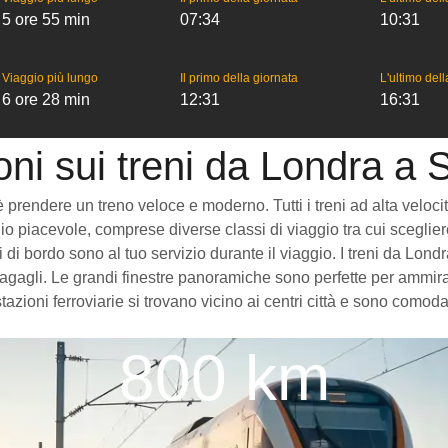
5 ore 55 min
07:34
10:31
Viaggio più lungo
Il primo della giornata
L'ultimo del
6 ore 28 min
12:31
16:31
oni sui treni da Londra a 
rendere un treno veloce e moderno. Tutti i treni ad alta velocità c
o piacevole, comprese diverse classi di viaggio tra cui scegliere
izi di bordo sono al tuo servizio durante il viaggio. I treni da L
gagli. Le grandi finestre panoramiche sono perfette per ammirare
azioni ferroviarie si trovano vicino ai centri città e sono comod
800 km