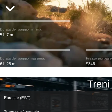
Durata del viaggio minima:
5 h 7 m
Durata del viaggio massima:
Prezzo più bass
6 h 28 m
$346
Treni
Eurostar (EST)
Treno con 1 cambio