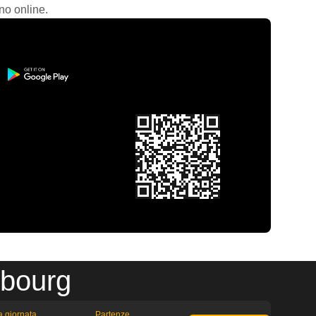
no online.
sbourg
la giornata
Partenze