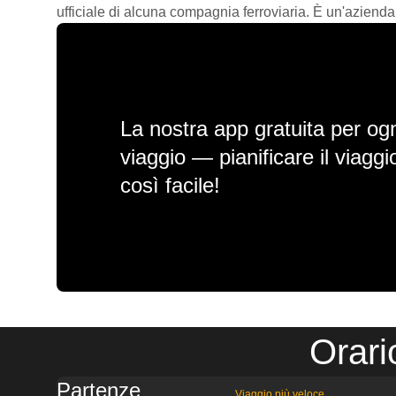
ufficiale di alcuna compagnia ferroviaria. È un'azienda
La nostra app gratuita per ogn
viaggio — pianificare il viagg
così facile!
Orari
Partenze
Viaggio più veloce