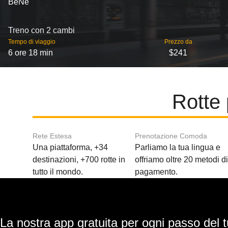
BeNe
Treno con 2 cambi
Tempo di viaggio
Prezzo da
6 ore 18 min
$241
Rotte 
Rete Estesa
Prenotazione Comoda
Una piattaforma, +34
Parliamo la tua lingua e
destinazioni, +700 rotte in
offriamo oltre 20 metodi d
tutto il mondo.
pagamento.
La nostra app gratuita per ogni passo del t