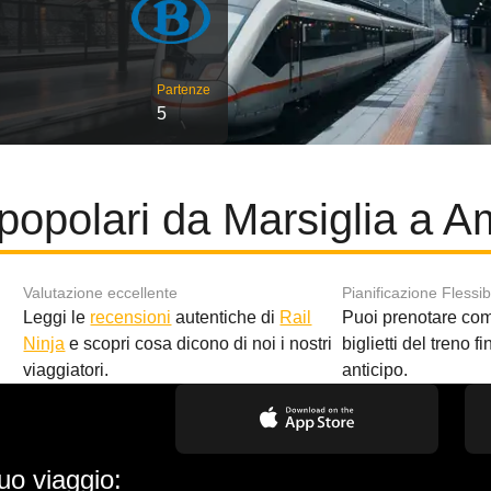
Partenze
5
popolari da Marsiglia a 
Valutazione eccellente
Pianificazione Flessib
Leggi le
recensioni
autentiche di
Rail
Puoi prenotare co
i
Ninja
e scopri cosa dicono di noi i nostri
biglietti del treno f
viaggiatori.
anticipo.
uo viaggio: