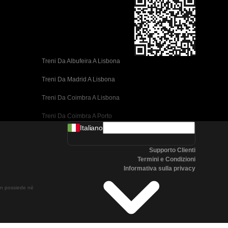
Treni Da Albufeira A Lisbona
Treni Da Madrid A Lisbona
Treni Da Coimbra A Lisbona
Treni Da Coimbra A Porto
Italiano
Treni Da Valencia A Barcellona
Supporto Clienti
Treni Da Siviglia A Barcellona
Termini e Condizioni
Informativa sulla privacy
Treni Da Malaga A Barcellona
non possiede né
Treni Da Malaga A Madrid
Treni Da Cordoba A Madrid
Treni Da San Sebastian A Madrid