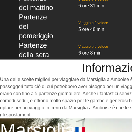
6 ore 31 min
del mattino
Partenze
Viaggio più veloce
del
5 ore 48 min
pomeriggio
Partenze
Viaggio più veloce
6 ore 8 min
della sera
Informazi
Una delle scelte migliori per viaggiare da Marsiglia a Amboise è p
passeggeri tutto ciò di cui potrebbero aver bisogno per un viaggi
orario con fino a 5 partenze giornaliere. Anche i fantastici serv
comodi sedili, e offrono molto spazio per le gambe e generosi ba
optare per un viaggio in treno da Marsiglia a Amboise è che le st
gli spostamenti.
Marsiglia