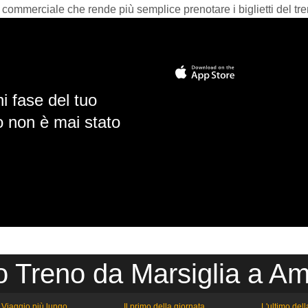
 commerciale che rende più semplice prenotare i biglietti del tre
i fase del tuo
io non è mai stato
o Treno da Marsiglia a A
Viaggio più lungo
Il primo della giornata
L'ultimo del