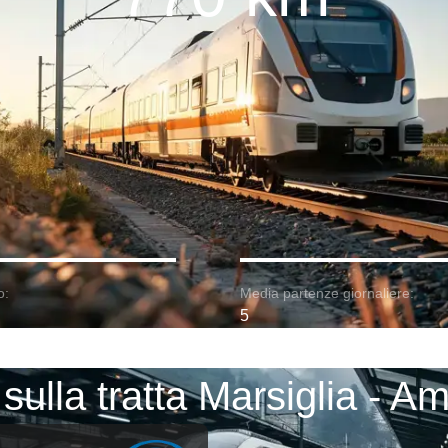
o:
Media partenze giornaliere:
5
 sulla tratta Marsiglia - A