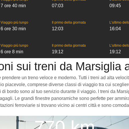
7 ore 40 min
07:03
09:45
Viaggio più lungo
Il primo della giornata
L'ultimo del
6 ore 30 min
12:03
16:04
Viaggio più lungo
Il primo della giornata
L'ultimo del
6 ore 8 min
19:12
19:12
oni sui treni da Marsiglia
rendere un treno veloce e moderno. Tutti i treni ad alta velocità c
o piacevole, comprese diverse classi di viaggio tra cui scegliere
izi di bordo sono al tuo servizio durante il viaggio. I treni da M
gagli. Le grandi finestre panoramiche sono perfette per ammirare
azioni ferroviarie si trovano vicino ai centri città e sono comod
770 km