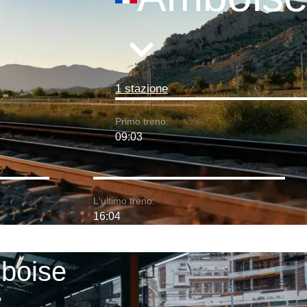
1 stazione
Primo treno:
09:03
L'ultimo treno:
16:04
mboise