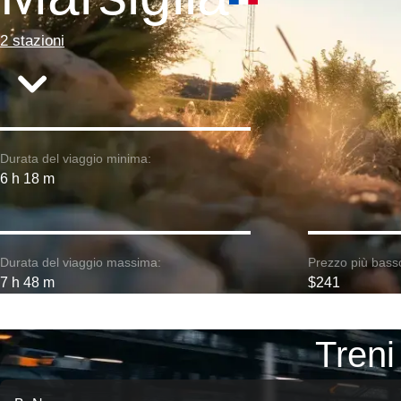
2 stazioni
Durata del viaggio minima:
6 h 18 m
Durata del viaggio massima:
Prezzo più bass
7 h 48 m
$241
Treni