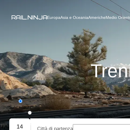
Europa
Asia e Oceania
Americhe
Medio Oriente
Tren
Solo andata
Andata e ritorno
14
Città di partenza