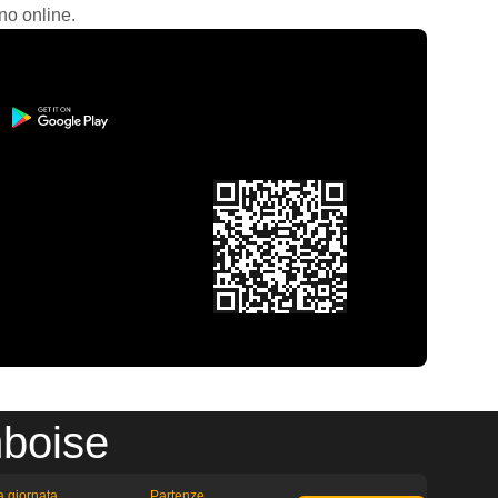
no online.
mboise
la giornata
Partenze