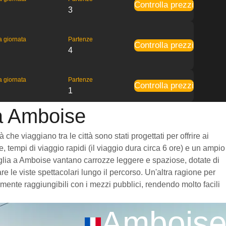
Controlla prezzi
3
la giornata
Partenze
Controlla prezzi
4
la giornata
Partenze
Controlla prezzi
1
 a Amboise
he viaggiano tra le città sono stati progettati per offrire ai
, tempi di viaggio rapidi (il viaggio dura circa 6 ore) e un ampio
arsiglia a Amboise vantano carrozze leggere e spaziose, dotate di
 le viste spettacolari lungo il percorso. Un'altra ragione per
amente raggiungibili con i mezzi pubblici, rendendo molto facili
Ambois