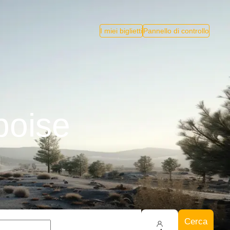
I miei biglietti
Pannello di controllo
boise
Cerca