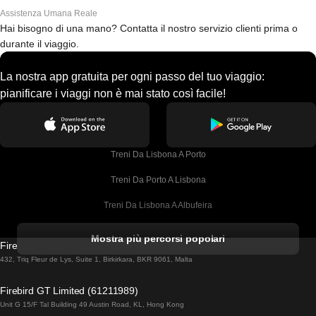
Assistenza Umana Reale
Hai bisogno di una mano? Contatta il nostro servizio clienti prima o
durante il viaggio.
La nostra app gratuita per ogni passo del tuo viaggio:
pianificare i viaggi non è mai stato così facile!
Treni Da Lisbona A Porto
Treni Da Porto A Lisbona
Treni Da Lisbona A Albufeira
Treni Da Albufeira A Lisbona
Mostra più percorsi popolari
Firebird GT Limited (OC 1451)
Treni Da Lisbona A Lagos
432, Triq Fleur de Lys, Suite 1, Birkirkara, BKR 9061, Malta
Treni Da Lagos A Lisbona
Firebird GT Limited (61211989)
Unit G 15/F Tal Building 49 Austin Road, KL, Hong Kong
Treni Da Lisbona A Madrid