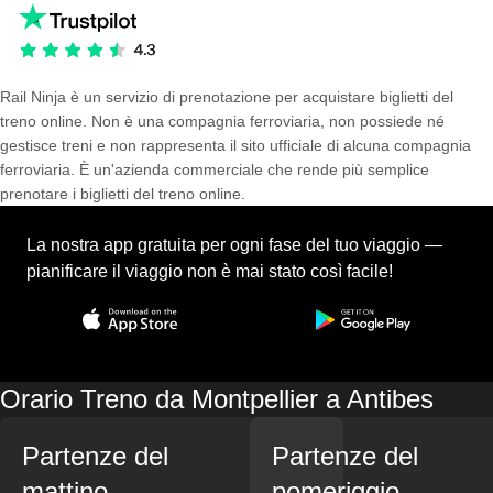
Rail Ninja è un servizio di prenotazione per acquistare biglietti del
treno online. Non è una compagnia ferroviaria, non possiede né
gestisce treni e non rappresenta il sito ufficiale di alcuna compagnia
ferroviaria. È un'azienda commerciale che rende più semplice
prenotare i biglietti del treno online.
La nostra app gratuita per ogni fase del tuo viaggio —
pianificare il viaggio non è mai stato così facile!
Orario Treno da Montpellier a Antibes
Partenze del
Partenze del
mattino
pomeriggio