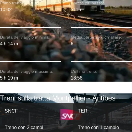
Primo treno:
Prezzo più basso:
10:02
$115
Durata del viaggio minima:
Media partenze giornaliere:
4 h 14 m
6
Durata del viaggio massima:
L'ultimo treno:
5 h 19 m
18:58
Treni sulla tratta Montpellier - Antibes
SNCF
TER
Treno con 2 cambi
Treno con 1 cambio