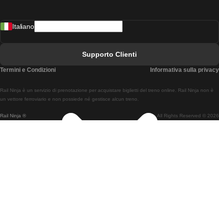
Treni Da Madrid A Lisbona
Italiano
Treni Da Lisbona A Faro
Treni Da Faro A Lisbona
Supporto Clienti
Treni Da Lisbona A Coimbra
Termini e Condizioni
Informativa sulla privacy
Treni Da Coimbra A Lisbona
Rail Ninja è un servizio di prenotazione per acquistare biglietti del treno online. Rail Ninja non è
Treni Da Lisbon A Braga
un vettore ferroviario e non possiede né gestisce alcun treno.
Rail Ninja ®
All Rights Reserved © 2026
Treni Da Braga A Lisbona
Treni Da Porto A Coimbra
Treni Da Coimbra A Porto
Treni Da Barcellona A Madrid
Treni Da Madrid A Barcellona
Treni Da Barcellona A Valencia