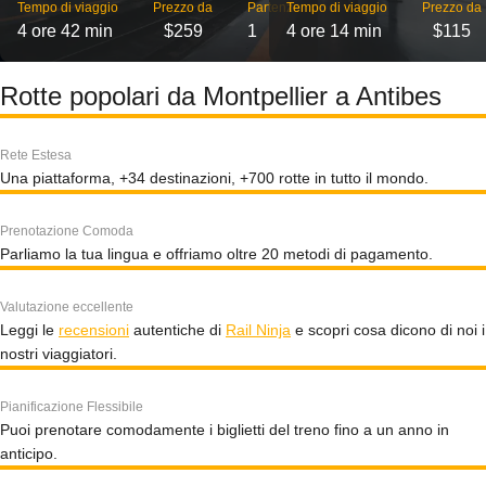
Tempo di viaggio
Prezzo da
Partenze
Tempo di viaggio
Prezzo da
4 ore 42 min
$259
1
4 ore 14 min
$115
Rotte popolari da Montpellier a Antibes
Rete Estesa
Una piattaforma, +34 destinazioni, +700 rotte in tutto il mondo.
Prenotazione Comoda
Parliamo la tua lingua e offriamo oltre 20 metodi di pagamento.
Valutazione eccellente
Leggi le
recensioni
autentiche di
Rail Ninja
e scopri cosa dicono di noi i
nostri viaggiatori.
Pianificazione Flessibile
Puoi prenotare comodamente i biglietti del treno fino a un anno in
anticipo.