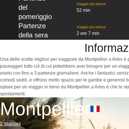
Viaggio più veloce
del
52 min
pomeriggio
Partenze
Viaggio più veloce
2 ore 7 min
della sera
Informazi
Una delle scelte migliori per viaggiare da Montpellier a Arles è pr
passeggeri tutto ciò di cui potrebbero aver bisogno per un viaggi
orario con fino a 3 partenze giornaliere. Anche i fantastici servi
comodi sedili, e offrono molto spazio per le gambe e generosi ba
optare per un viaggio in treno da Montpellier a Arles è che le sta
spostamenti.
Montpellier
2 stazioni