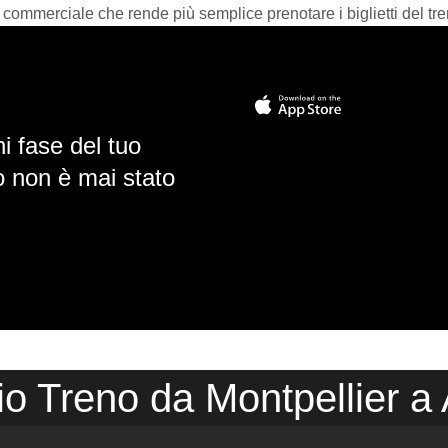
 commerciale che rende più semplice prenotare i biglietti del tre
i fase del tuo
io non è mai stato
io Treno da Montpellier a 