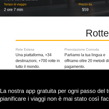
Tempo di viaggio
Prezzo da
2 ore 7 min
$59
Rotte
Rete Estesa
Prenotazione Comoda
Una piattaforma, +34
Parliamo la tua lingua e
destinazioni, +700 rotte in
offriamo oltre 20 metodi d
tutto il mondo.
pagamento.
La nostra app gratuita per ogni passo del t
pianificare i viaggi non è mai stato così faci