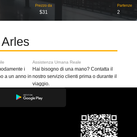
Prezzo da
Partenze
$31
2
 Arles
ile
Assistenza Umana Reale
modamente i
Hai bisogno di una mano? Contatta il
ino a un anno in
nostro servizio clienti prima o durante il
viaggio.