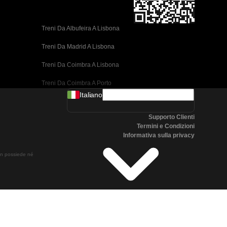
Treni Da Albufeira A Lisbona
Treni Da Madrid A Lisbona
Treni Da Coimbra A Lisbona
Treni Da Coimbra A Porto
Italiano
Treni Da Valencia A Barcellona
Supporto Clienti
Treni Da Siviglia A Barcellona
Termini e Condizioni
Informativa sulla privacy
Treni Da Malaga A Barcellona
non possiede né
Treni Da Malaga A Madrid
Treni Da Cordoba A Madrid
Treni Da San Sebastian A Madrid
Treni Da Siviglia A Malaga