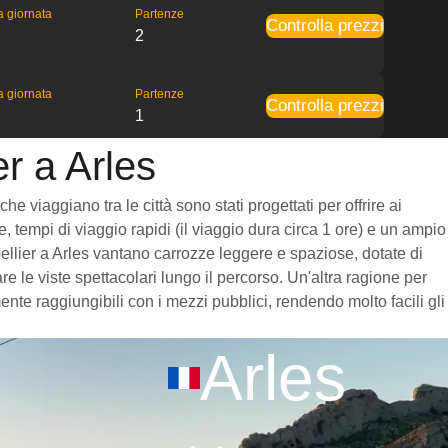
la giornata
Partenze
Controlla prezzi
2
la giornata
Partenze
Controlla prezzi
1
er a Arles
e viaggiano tra le città sono stati progettati per offrire ai
, tempi di viaggio rapidi (il viaggio dura circa 1 ore) e un ampio
tpellier a Arles vantano carrozze leggere e spaziose, dotate di
 le viste spettacolari lungo il percorso. Un'altra ragione per
ente raggiungibili con i mezzi pubblici, rendendo molto facili gli
Arles