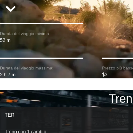
Durata del viaggio minima:
52 m
Durata del viaggio massima:
Prezzo più bass
2 h 7 m
$31
Treni
TER
Treno con 1 cambio