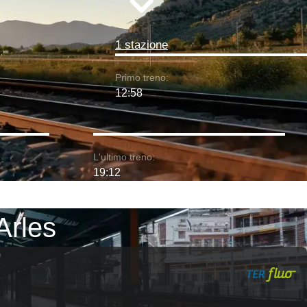
1 stazione
Primo treno:
12:58
L'ultimo treno:
19:12
 Arles