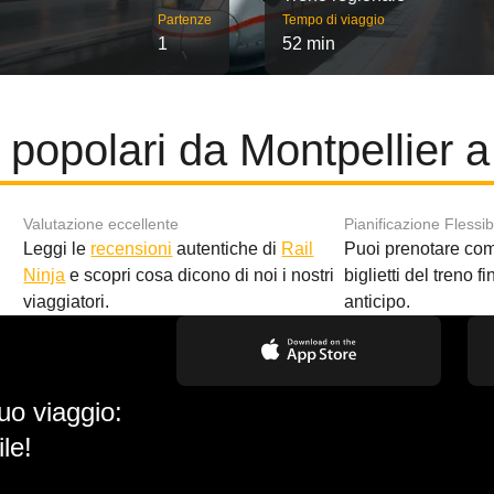
Partenze
Tempo di viaggio
1
52 min
 popolari da Montpellier a
Valutazione eccellente
Pianificazione Flessib
Leggi le
recensioni
autentiche di
Rail
Puoi prenotare co
i
Ninja
e scopri cosa dicono di noi i nostri
biglietti del treno f
viaggiatori.
anticipo.
uo viaggio:
le!