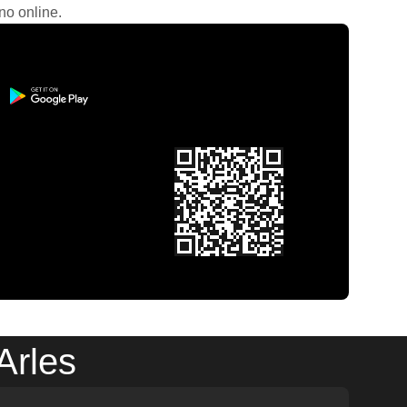
no online.
Arles