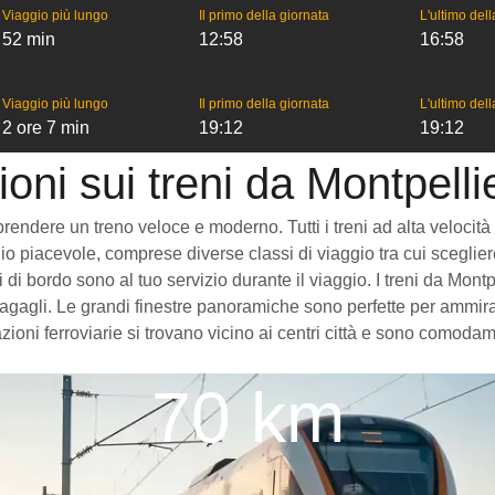
Viaggio più lungo
Il primo della giornata
L'ultimo del
52 min
12:58
16:58
Viaggio più lungo
Il primo della giornata
L'ultimo del
2 ore 7 min
19:12
19:12
oni sui treni da Montpelli
endere un treno veloce e moderno. Tutti i treni ad alta velocità ch
o piacevole, comprese diverse classi di viaggio tra cui scegliere
zi di bordo sono al tuo servizio durante il viaggio. I treni da Mon
gagli. Le grandi finestre panoramiche sono perfette per ammirare
zioni ferroviarie si trovano vicino ai centri città e sono comodam
70 km