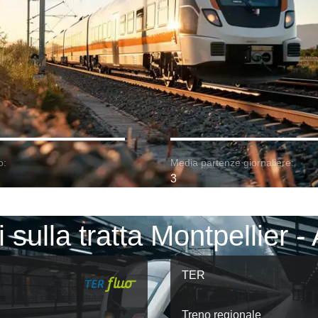
o:
Media partenze giornaliere:
3
 sulla tratta Montpellier -
TER
Treno regionale