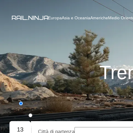
Europa
Asia e Oceania
Americhe
Medio Oriente
Tren
Solo andata
Andata e ritorno
13
Città di partenza