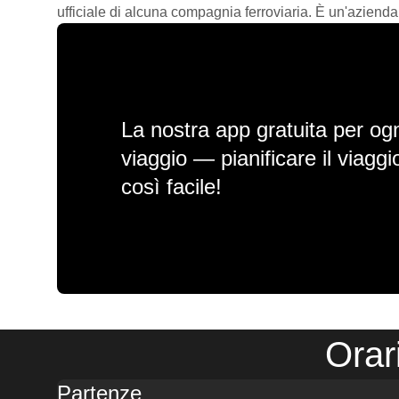
ufficiale di alcuna compagnia ferroviaria. È un'azienda
La nostra app gratuita per ogn
viaggio — pianificare il viagg
così facile!
Orar
Partenze