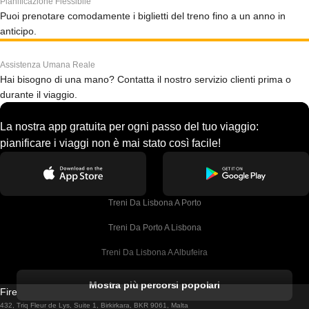
Pianificazione Flessibile
Puoi prenotare comodamente i biglietti del treno fino a un anno in
anticipo.
Assistenza Umana Reale
Hai bisogno di una mano? Contatta il nostro servizio clienti prima o
durante il viaggio.
La nostra app gratuita per ogni passo del tuo viaggio:
pianificare i viaggi non è mai stato così facile!
Treni Da Lisbona A Porto
Treni Da Porto A Lisbona
Treni Da Lisbona A Albufeira
Treni Da Albufeira A Lisbona
Mostra più percorsi popolari
Firebird GT Limited (OC 1451)
Treni Da Lisbona A Lagos
432, Triq Fleur de Lys, Suite 1, Birkirkara, BKR 9061, Malta