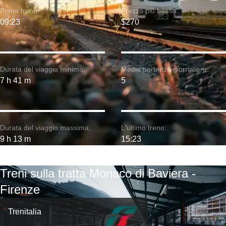
Primo treno:
Prezzo più basso:
09:23
$270
Durata del viaggio minima:
Media partenze giornaliere:
7 h 41 m
5
Durata del viaggio massima:
L'ultimo treno:
9 h 13 m
15:23
Treni sulla tratta Monaco di Baviera -
Firenze
Trenitalia