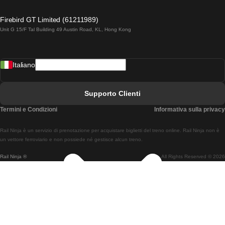
Treni Da Lagos A Lisbona
Firebird GT Limited (61211989)
Unit G 15/F Tal Building 49 Austin Road, KL, Hong Kong
Treni Da Lisbona A Madrid
Treni Da Madrid A Lisbona
Italiano
Treni Da Lisbona A Faro
Treni Da Faro A Lisbona
Supporto Clienti
Treni Da Lisbona A Coimbra
Termini e Condizioni
Informativa sulla privacy
Treni Da Coimbra A Lisbona
Rail Ninja è un servizio di prenotazione per acquistare biglietti del treno online. Rail Ninja non è
Treni Da Lisbon A Braga
un vettore ferroviario e non possiede né gestisce alcun treno.
Rail Ninja ®
All Rights Reserved © 2026
Treni Da Braga A Lisbona
Treni Da Porto A Coimbra
Treni Da Coimbra A Porto
Treni Da Barcellona A Madrid