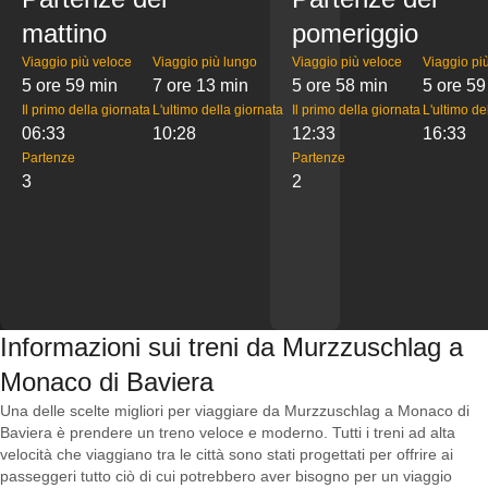
mattino
pomeriggio
Viaggio più veloce
Viaggio più lungo
Viaggio più veloce
Viaggio pi
5 ore 59 min
7 ore 13 min
5 ore 58 min
5 ore 59
Il primo della giornata
L'ultimo della giornata
Il primo della giornata
L'ultimo de
06:33
10:28
12:33
16:33
Partenze
Partenze
3
2
Informazioni sui treni da Murzzuschlag a
Monaco di Baviera
Una delle scelte migliori per viaggiare da Murzzuschlag a Monaco di
Baviera è prendere un treno veloce e moderno. Tutti i treni ad alta
velocità che viaggiano tra le città sono stati progettati per offrire ai
passeggeri tutto ciò di cui potrebbero aver bisogno per un viaggio