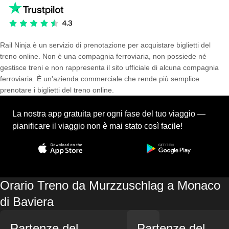
Rail Ninja è un servizio di prenotazione per acquistare biglietti del
treno online. Non è una compagnia ferroviaria, non possiede né
gestisce treni e non rappresenta il sito ufficiale di alcuna compagnia
ferroviaria. È un'azienda commerciale che rende più semplice
prenotare i biglietti del treno online.
La nostra app gratuita per ogni fase del tuo viaggio —
pianificare il viaggio non è mai stato così facile!
Orario Treno da Murzzuschlag a Monaco
di Baviera
Partenze del
Partenze del