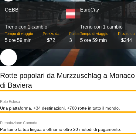
OEBB
EuroCity
Treno con 1 cambio
Treno con 1 cambio
Tempo di viaggio
Prezzo da
Partenze
Tempo di viaggio
Prezzo da
5 ore 59 min
$72
3
5 ore 59 min
$244
Rotte popolari da Murzzuschlag a Monaco
di Baviera
Rete Estesa
Una piattaforma, +34 destinazioni, +700 rotte in tutto il mondo.
Prenotazione Comoda
Parliamo la tua lingua e offriamo oltre 20 metodi di pagamento.