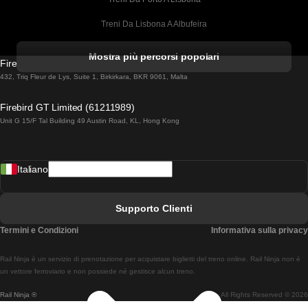
Treni Da Lisbona A Albufeira
Treni Da Albufeira A Lisbona
Mostra più percorsi popolari
Firebird GT Limited (OC 1451)
Treni Da Lisbona A Lagos
432, Triq Fleur de Lys, Suite 1, Birkirkara, BKR 9061, Malta
Treni Da Lagos A Lisbona
Firebird GT Limited (61211989)
Unit G 15/F Tal Building 49 Austin Road, KL, Hong Kong
Treni Da Lisbona A Madrid
Treni Da Madrid A Lisbona
Italiano
Treni Da Lisbona A Faro
Treni Da Faro A Lisbona
Supporto Clienti
Treni Da Lisbona A Coimbra
Termini e Condizioni
Informativa sulla privacy
Treni Da Coimbra A Lisbona
Rail Ninja è un servizio di prenotazione per acquistare biglietti del treno online. Rail Ninja non è
Treni Da Lisbon A Braga
un vettore ferroviario e non possiede né gestisce alcun treno.
Rail Ninja ®
All Rights Reserved © 2026
Treni Da Braga A Lisbona