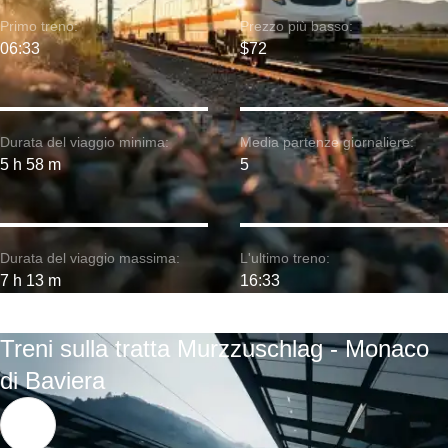
Primo treno:
Prezzo più basso:
06:33
$72
Durata del viaggio minima:
Media partenze giornaliere:
5 h 58 m
5
Durata del viaggio massima:
L'ultimo treno:
7 h 13 m
16:33
Treni sulla tratta Murzzuschlag - Monaco
di Baviera