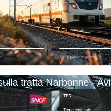
o:
Media partenze giornaliere:
3
sulla tratta Narbonne - A
TER
Treno regionale