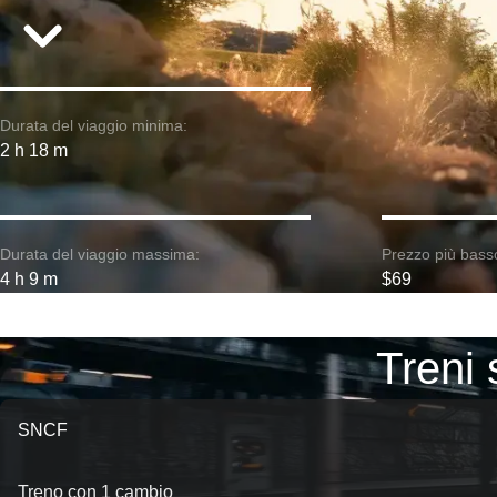
Durata del viaggio minima:
2 h 18 m
Durata del viaggio massima:
Prezzo più bass
4 h 9 m
$69
Treni 
SNCF
Treno con 1 cambio