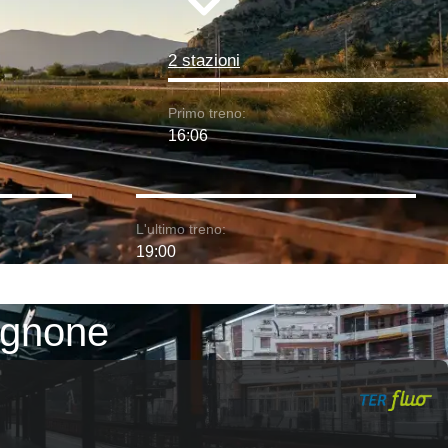
2 stazioni
Primo treno:
16:06
L'ultimo treno:
19:00
vignone