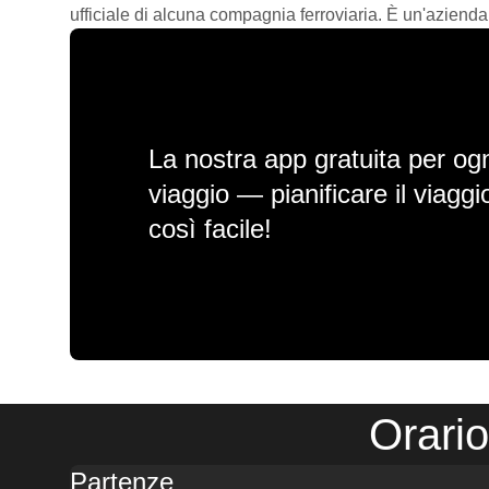
ufficiale di alcuna compagnia ferroviaria. È un'azienda
La nostra app gratuita per ogn
viaggio — pianificare il viagg
così facile!
Orari
Partenze