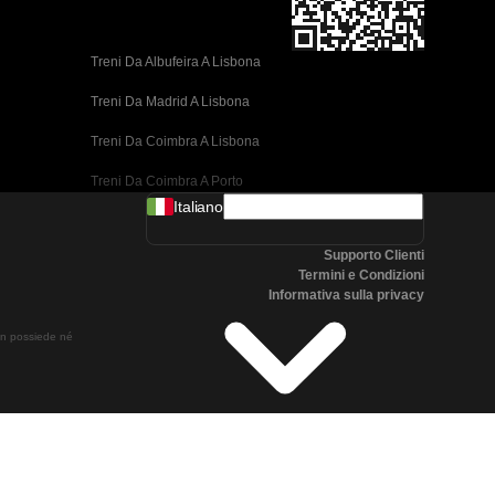
Treni Da Albufeira A Lisbona
Treni Da Madrid A Lisbona
Treni Da Coimbra A Lisbona
Treni Da Coimbra A Porto
Italiano
Treni Da Valencia A Barcellona
Supporto Clienti
Treni Da Siviglia A Barcellona
Termini e Condizioni
Informativa sulla privacy
Treni Da Malaga A Barcellona
non possiede né
Treni Da Malaga A Madrid
Treni Da Cordoba A Madrid
Treni Da San Sebastian A Madrid
Treni Da Siviglia A Malaga