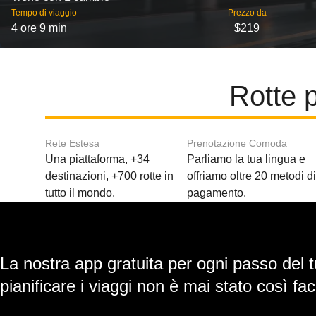
Tempo di viaggio
Prezzo da
4 ore 9 min
$219
Rotte 
Rete Estesa
Prenotazione Comoda
Una piattaforma, +34
Parliamo la tua lingua e
destinazioni, +700 rotte in
offriamo oltre 20 metodi d
tutto il mondo.
pagamento.
La nostra app gratuita per ogni passo del t
pianificare i viaggi non è mai stato così faci