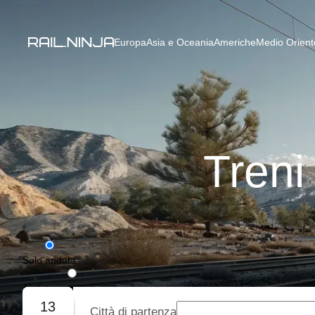
Europa
Asia e Oceania
Americhe
Medio Oriente
Treni
Solo andata
Andata e ritorno
13
Città di partenza