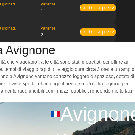
la giornata
Partenze
Controlla prezzi
1
la giornata
Partenze
Controlla prezzi
2
 a Avignone
che viaggiano tra le città sono stati progettati per offrire ai
, tempi di viaggio rapidi (il viaggio dura circa 3 ore) e un ampio
Narbonne a Avignone vantano carrozze leggere e spaziose, dotate di
 le viste spettacolari lungo il percorso. Un'altra ragione per
damente raggiungibili con i mezzi pubblici, rendendo molto facili
Avignon