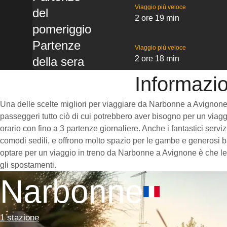
Viaggio più veloce
del
2 ore 19 min
pomeriggio
Partenze
Viaggio più veloce
2 ore 18 min
della sera
Informazio
Una delle scelte migliori per viaggiare da Narbonne a Avignone è p
passeggeri tutto ciò di cui potrebbero aver bisogno per un viaggi
orario con fino a 3 partenze giornaliere. Anche i fantastici serv
comodi sedili, e offrono molto spazio per le gambe e generosi ba
optare per un viaggio in treno da Narbonne a Avignone è che le s
gli spostamenti.
Narbonne
1 stazione