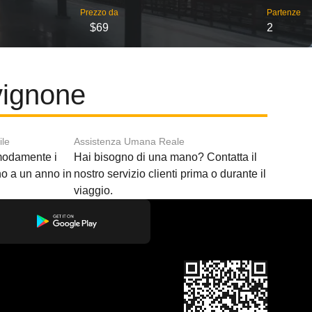
Prezzo da
Partenze
$69
2
vignone
ile
Assistenza Umana Reale
modamente i
Hai bisogno di una mano? Contatta il
ino a un anno in
nostro servizio clienti prima o durante il
viaggio.