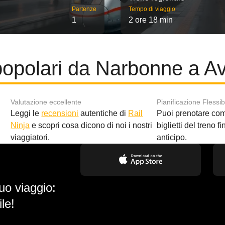
Partenze
Tempo di viaggio
1
2 ore 18 min
popolari da Narbonne a A
Valutazione eccellente
Pianificazione Flessib
Leggi le
recensioni
autentiche di
Rail
Puoi prenotare co
i
Ninja
e scopri cosa dicono di noi i nostri
biglietti del treno f
viaggiatori.
anticipo.
uo viaggio:
le!