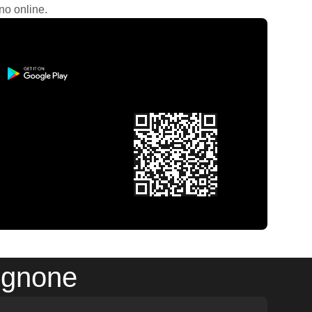
no online.
ignone