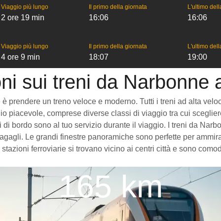
Viaggio più lungo
Il primo della giornata
L'ultimo del
2 ore 19 min
16:06
16:06
Viaggio più lungo
Il primo della giornata
L'ultimo del
4 ore 9 min
18:07
19:00
ni sui treni da Narbonne
rendere un treno veloce e moderno. Tutti i treni ad alta velocità 
o piacevole, comprese diverse classi di viaggio tra cui scegliere
izi di bordo sono al tuo servizio durante il viaggio. I treni da 
gagli. Le grandi finestre panoramiche sono perfette per ammirare
tazioni ferroviarie si trovano vicino ai centri città e sono como
165 km