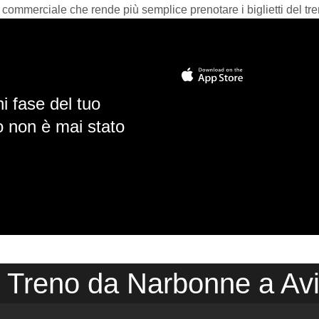
 commerciale che rende più semplice prenotare i biglietti del tre
i fase del tuo
io non è mai stato
o Treno da Narbonne a Av