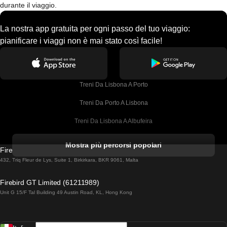
durante il viaggio.
La nostra app gratuita per ogni passo del tuo viaggio:
pianificare i viaggi non è mai stato così facile!
Treni Da Lisbona A Porto
Treni Da Porto A Lisbona
Treni Da Lisbona A Albufeira
Treni Da Albufeira A Lisbona
Mostra più percorsi popolari
Firebird GT Limited (OC 1451)
Treni Da Lisbona A Lagos
432, Triq Fleur de Lys, Suite 1, Birkirkara, BKR 9061, Malta
Treni Da Lagos A Lisbona
Firebird GT Limited (61211989)
Unit G 15/F Tal Building 49 Austin Road, KL, Hong Kong
Treni Da Lisbona A Madrid
Treni Da Madrid A Lisbona