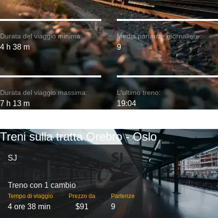
Durata del viaggio minima:
Media partenze giornaliere:
4 h 38 m
9
Durata del viaggio massima:
L'ultimo treno:
7 h 13 m
19:04
Treni sulla tratta Orebro - Oslo
SJ
Treno con 1 cambio
Tempo di viaggio
Prezzo da
Partenze
4 ore 38 min
$91
9