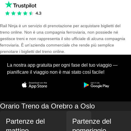
Rail Ninja è un servizio di prenotazione per acquistare biglietti del
treno online. Non è una compagnia ferroviaria, non possiede né
gestisce treni e non rappresenta il sito ufficiale di alcuna compagnia
ferroviaria. È un'azienda commerciale che rende più semplice
prenotare i biglietti del treno online.
La nostra app gratuita per ogni fase del tuo viaggio —
pianificare il viaggio non è mai stato così facile!
Orario Treno da Orebro a Oslo
Partenze del
Partenze del
mattino
pomeriggio