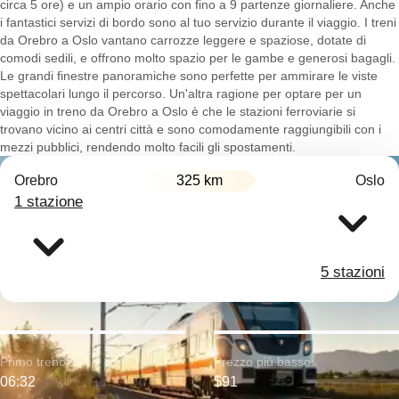
circa 5 ore) e un ampio orario con fino a 9 partenze giornaliere. Anche
i fantastici servizi di bordo sono al tuo servizio durante il viaggio. I treni
da Orebro a Oslo vantano carrozze leggere e spaziose, dotate di
comodi sedili, e offrono molto spazio per le gambe e generosi bagagli.
Le grandi finestre panoramiche sono perfette per ammirare le viste
spettacolari lungo il percorso. Un'altra ragione per optare per un
viaggio in treno da Orebro a Oslo è che le stazioni ferroviarie si
trovano vicino ai centri città e sono comodamente raggiungibili con i
mezzi pubblici, rendendo molto facili gli spostamenti.
Orebro
325 km
Oslo
1 stazione
5 stazioni
Primo treno:
Prezzo più basso:
06:32
$91