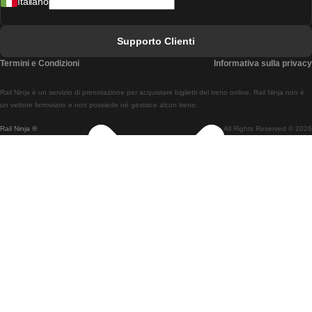
Italiano
Treni Da Lisbona A Faro
Treni Da Faro A Lisbona
Supporto Clienti
Treni Da Lisbona A Coimbra
Termini e Condizioni
Informativa sulla privacy
Treni Da Coimbra A Lisbona
Rail Ninja è un servizio di prenotazione per acquistare biglietti del treno online. Rail Ninja non è
Treni Da Lisbon A Braga
un vettore ferroviario e non possiede né gestisce alcun treno.
Rail Ninja ®
All Rights Reserved © 2026
Treni Da Braga A Lisbona
Treni Da Porto A Coimbra
Treni Da Coimbra A Porto
Treni Da Barcellona A Madrid
Treni Da Madrid A Barcellona
Treni Da Barcellona A Valencia
Treni Da Valencia A Barcellona
Treni Da Barcellona A Parigi