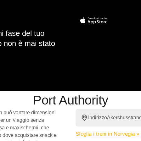
i fase del tuo
io non è mai stato
Port Authority
 non può vantare dimensioni
Indirizzo
Akershusstrand
per un viaggio senza
tesa e maxischermi, che
Sfoglia i treni in Norvegia »
oro dove acquistare snack e