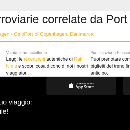
rroviarie correlate da Port
agen - Oslo
Port of Copenhagen, Danimarca
Valutazione eccellente
Pianificazione Flessib
Leggi le
recensioni
autentiche di
Rail
Puoi prenotare co
i
Ninja
e scopri cosa dicono di noi i nostri
biglietti del treno f
viaggiatori.
anticipo.
uo viaggio:
le!