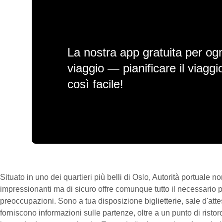
La nostra app gratuita per ogn
viaggio — pianificare il viagg
così facile!
Situato in uno dei quartieri più belli di Oslo, Autorità portuale
impressionanti ma di sicuro offre comunque tutto il necessario 
preoccupazioni. Sono a tua disposizione biglietterie, sale d'at
forniscono informazioni sulle partenze, oltre a un punto di rist