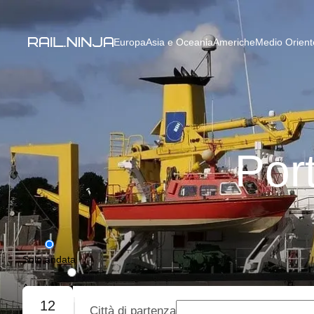
Europa
Asia e Oceania
Americhe
Medio Oriente
Port
Solo andata
Andata e ritorno
12
Città di partenza