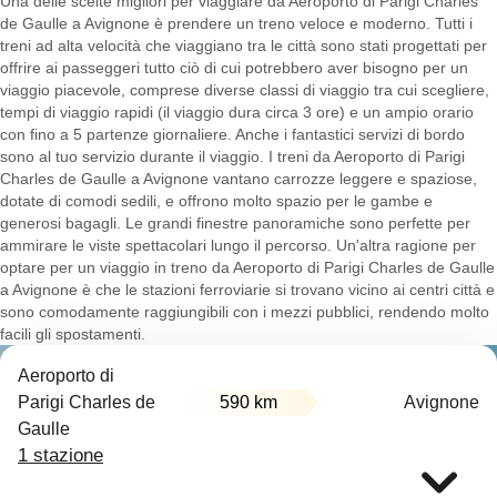
Una delle scelte migliori per viaggiare da Aeroporto di Parigi Charles
de Gaulle a Avignone è prendere un treno veloce e moderno. Tutti i
treni ad alta velocità che viaggiano tra le città sono stati progettati per
offrire ai passeggeri tutto ciò di cui potrebbero aver bisogno per un
viaggio piacevole, comprese diverse classi di viaggio tra cui scegliere,
tempi di viaggio rapidi (il viaggio dura circa 3 ore) e un ampio orario
con fino a 5 partenze giornaliere. Anche i fantastici servizi di bordo
sono al tuo servizio durante il viaggio. I treni da Aeroporto di Parigi
Charles de Gaulle a Avignone vantano carrozze leggere e spaziose,
dotate di comodi sedili, e offrono molto spazio per le gambe e
generosi bagagli. Le grandi finestre panoramiche sono perfette per
ammirare le viste spettacolari lungo il percorso. Un'altra ragione per
optare per un viaggio in treno da Aeroporto di Parigi Charles de Gaulle
a Avignone è che le stazioni ferroviarie si trovano vicino ai centri città e
sono comodamente raggiungibili con i mezzi pubblici, rendendo molto
facili gli spostamenti.
Aeroporto di
Parigi Charles de
590 km
Avignone
Gaulle
1 stazione