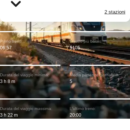
2 stazioni
Primo treno:
Prezzo più basso:
06:57
$105
Durata del viaggio minima:
Media partenze giornaliere:
3 h 8 m
5
Durata del viaggio massima:
L'ultimo treno:
3 h 22 m
20:00