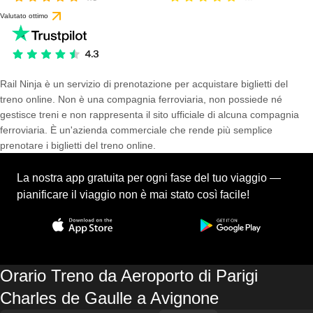
Valutato ottimo
Rail Ninja è un servizio di prenotazione per acquistare biglietti del
treno online. Non è una compagnia ferroviaria, non possiede né
gestisce treni e non rappresenta il sito ufficiale di alcuna compagnia
ferroviaria. È un'azienda commerciale che rende più semplice
prenotare i biglietti del treno online.
La nostra app gratuita per ogni fase del tuo viaggio —
pianificare il viaggio non è mai stato così facile!
Orario Treno da Aeroporto di Parigi
Charles de Gaulle a Avignone