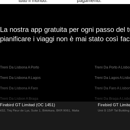
tutto il mondo.
pagamento.
La nostra app gratuita per ogni passo del t
pianificare i viaggi non è mai stato così faci
Treni Da Lisbona A Porto
Treni Da Porto A Lisb
Treni Da Lisbona A Lagos
Treni Da Lagos A Lis
Treni Da Lisbona A Faro
Treni Da Faro A Lisbo
Treni Da Lisbon A Braga
Treni Da Braga A Lisb
Firebird GT Limited (OC 1451)
Firebird GT Limi
Treni Da Barcellona A Madrid
Treni Da Madrid A Bar
432, Triq Fleur de Lys, Suite 1, Birkirkara, BKR 9061, Malta
Unit G 15/F Tal Buildi
Treni Da Barcellona A Parigi
Treni Da Parigi A Barc