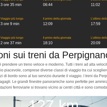
3 ore 35 min
06:44
11:02
Viaggio più lungo
Il primo della giornata
L'ultimo del
3 ore 9 min
12:09
17:59
Viaggio più lungo
Il primo della giornata
L'ultimo del
2 ore 37 min
18:10
20:09
oni sui treni da Perpigna
endere un treno veloce e moderno. Tutti i treni ad alta velocità c
o piacevole, comprese diverse classi di viaggio tra cui scegliere
vizi di bordo sono al tuo servizio durante il viaggio. I treni da
gagli. Le grandi finestre panoramiche sono perfette per ammirare
azioni ferroviarie si trovano vicino ai centri città e sono comod
127 km