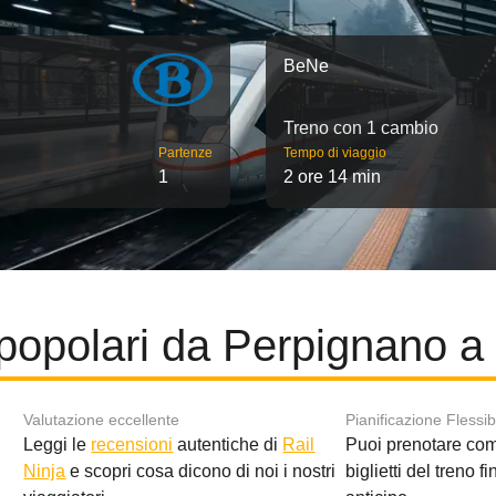
BeNe
Treno con 1 cambio
Partenze
Tempo di viaggio
1
2 ore 14 min
popolari da Perpignano 
Valutazione eccellente
Pianificazione Flessib
Leggi le
recensioni
autentiche di
Rail
Puoi prenotare co
i
Ninja
e scopri cosa dicono di noi i nostri
biglietti del treno f