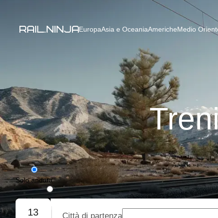
Europa
Asia e Oceania
Americhe
Medio Oriente
Tren
Solo andata
Andata e ritorno
13
Città di partenza