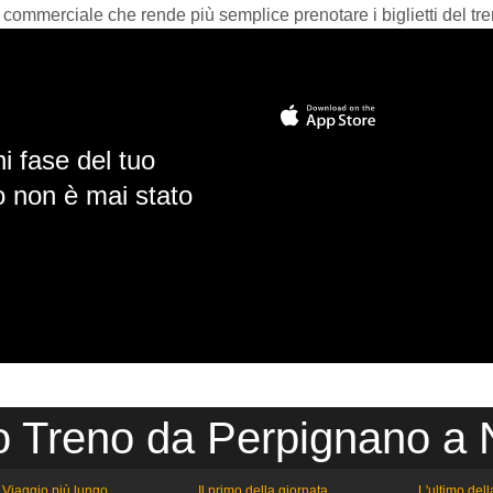
 commerciale che rende più semplice prenotare i biglietti del tre
i fase del tuo
io non è mai stato
o Treno da Perpignano a
Viaggio più lungo
Il primo della giornata
L'ultimo del