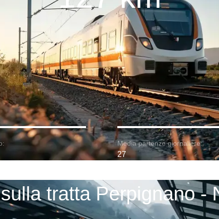
o:
Media partenze giornaliere:
27
 sulla tratta Perpignano -