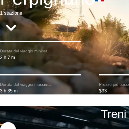
1 stazione
Durata del viaggio minima:
2 h 7 m
Durata del viaggio massima:
Prezzo più bass
3 h 35 m
$33
Treni