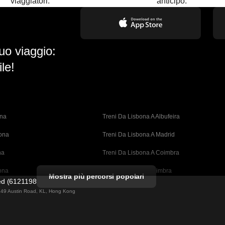
viaggiatori.
anticipo.
uo viaggio:
le!
ona
Treni Da Lisbona A Albufeira
bona
Treni Da Lisbona A Madrid
na
Treni Da Lisbona A Coimbra
ona
Treni Da Porto A Coimbra
Mostra più percorsi popolari
ted (61211989)
cellona
Treni Da Barcellona A Valencia
ng 49 Austin Road, KL, Hong Kong
ellona 
Treni Da Barcellona A Siviglia