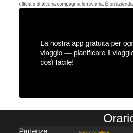
ufficiale di alcuna compagnia ferroviaria. È un'azienda
La nostra app gratuita per ogn
viaggio — pianificare il viagg
così facile!
Orari
Partenze
Viaggio più veloce