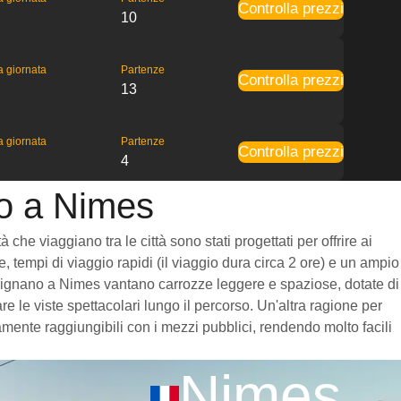
Controlla prezzi
10
la giornata
Partenze
Controlla prezzi
13
la giornata
Partenze
Controlla prezzi
4
no a Nimes
he viaggiano tra le città sono stati progettati per offrire ai
, tempi di viaggio rapidi (il viaggio dura circa 2 ore) e un ampio
 Perpignano a Nimes vantano carrozze leggere e spaziose, dotate di
 le viste spettacolari lungo il percorso. Un'altra ragione per
amente raggiungibili con i mezzi pubblici, rendendo molto facili
Nimes