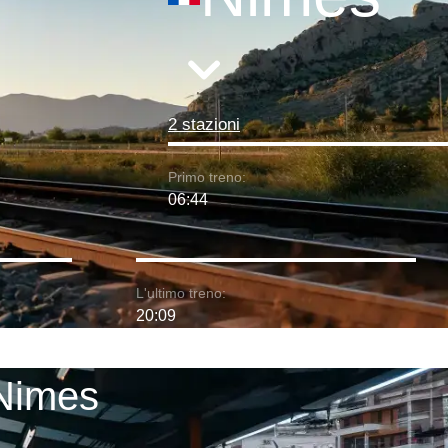
2 stazioni
Primo treno:
06:44
L'ultimo treno:
20:09
 Nimes