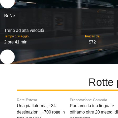
BeNe
Treno ad alta velocità
Tempo di viaggio
Prezzo da
2 ore 41 min
$72
Rotte 
Rete Estesa
Prenotazione Comoda
Una piattaforma, +34
Parliamo la tua lingua e
destinazioni, +700 rotte in
offriamo oltre 20 metodi d