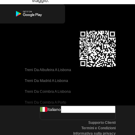
viaggio.
Treni Da Albufeira A Lisbona
Treni Da Madrid A Lisbona
Treni Da Coimbra A Lisbona
Treni Da Coimbra A Porto
Italiano
Treni Da Valencia A Barcellona
Supporto Clienti
Treni Da Siviglia A Barcellona
Termini e Condizioni
Informativa sulla privacy