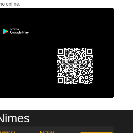
no online.
 Nimes
la giornata
Partenze