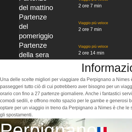
2 ore 7 min
del mattino
Partenze
Viaggio più veloce
del
2 ore 7 min
pomeriggio
Partenze
Viaggio più veloce
2 ore 14 min
della sera
Informazi
Una delle scelte migliori per viaggiare da Perpignano a Nimes è pr
passeggeri tutto ciò di cui potrebbero aver bisogno per un viaggi
orario con fino a 27 partenze giornaliere. Anche i fantastici ser
comodi sedili, e offrono molto spazio per le gambe e generosi ba
optare per un viaggio in treno da Perpignano a Nimes è che le st
gli spostamenti.
Perpignano