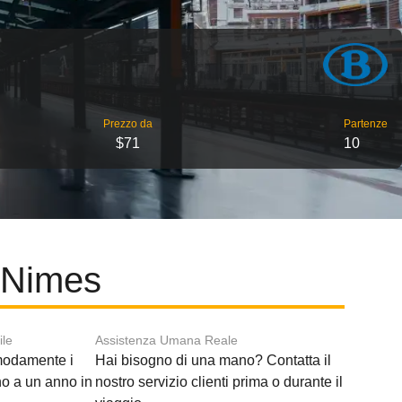
Prezzo da
Partenze
$71
10
a Nimes
ile
Assistenza Umana Reale
modamente i
Hai bisogno di una mano? Contatta il
ino a un anno in
nostro servizio clienti prima o durante il