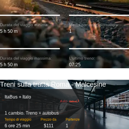
Durata del viaggio minima:
Media partenze giornaliere:
5 h 50 m
1
Durata del viaggio massima:
L'ultimo treno:
5 h 50 m
07:25
Treni sulla tratta Roma - Malcesine
ItaBus + Italo
1 cambio. Treno + autobus
Tempo di viaggio
Prezzo da
Partenze
6 ore 25 min
$111
1