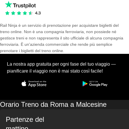
Rail Ninja è un servizio di prenotazione per acquistare biglietti del
treno online. Non è una compagnia ferroviaria, non possiede né
gestisce treni e non rappresenta il sito ufficiale di alcuna compagnia
ferroviaria. È un'azienda commerciale che rende più semplice
prenotare i biglietti del treno online.
La nostra app gratuita per ogni fase del tuo viaggio —
pianificare il viaggio non è mai stato così facile!
Orario Treno da Roma a Malcesine
Partenze del
mattino