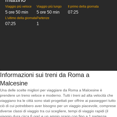
Viaggio più veloce
Viaggio più lungo
Il primo della giornata
5 ore 50 min
5 ore 50 min
07:25
L'ultimo della giornata
Partenze
07:25
1
Informazioni sui treni da Roma a
Malcesine
Una delle scelte migliori per viaggiare da Roma a Malcesine è
prendere un treno veloce e moderno. Tutti i treni ad alta velocità che
viaggiano tra le città sono stati progettati per offrire ai passeggeri tutto
ciò di cui potrebbero aver bisogno per un viaggio piacevole, comprese
diverse classi di viaggio tra cui scegliere, tempi di viaggio rapidi (il
viaggio dura circa 6 ore) e un ampio orario con fino a 1 partenze