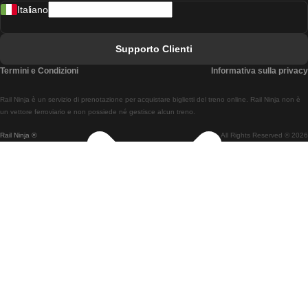
Italiano
Treni Da Lisbona A Faro
Treni Da Faro A Lisbona
Supporto Clienti
Treni Da Lisbona A Coimbra
Termini e Condizioni
Informativa sulla privacy
Treni Da Coimbra A Lisbona
Rail Ninja è un servizio di prenotazione per acquistare biglietti del treno online. Rail Ninja non è
Treni Da Lisbon A Braga
un vettore ferroviario e non possiede né gestisce alcun treno.
Rail Ninja ®
All Rights Reserved © 2026
Treni Da Braga A Lisbona
Treni Da Porto A Coimbra
Treni Da Coimbra A Porto
Treni Da Barcellona A Madrid
Treni Da Madrid A Barcellona
Treni Da Barcellona A Valencia
Treni Da Valencia A Barcellona