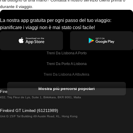
Hai bisogno di una mano? Contatta il nostro servizio clienti prima o
durante il viaggio.
La nostra app gratuita per ogni passo del tuo viaggio:
pianificare i viaggi non è mai stato così facile!
Treni Da Lisbona A Porto
Treni Da Porto A Lisbona
Treni Da Lisbona A Albufeira
Treni Da Albufeira A Lisbona
Mostra più percorsi popolari
Firebird GT Limited (OC 1451)
Treni Da Lisbona A Lagos
432, Triq Fleur de Lys, Suite 1, Birkirkara, BKR 9061, Malta
Treni Da Lagos A Lisbona
Firebird GT Limited (61211989)
Unit G 15/F Tal Building 49 Austin Road, KL, Hong Kong
Treni Da Lisbona A Madrid
Treni Da Madrid A Lisbona