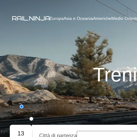
Europa
Asia e Oceania
Americhe
Medio Oriente
Tren
Solo andata
Andata e ritorno
13
Città di partenza