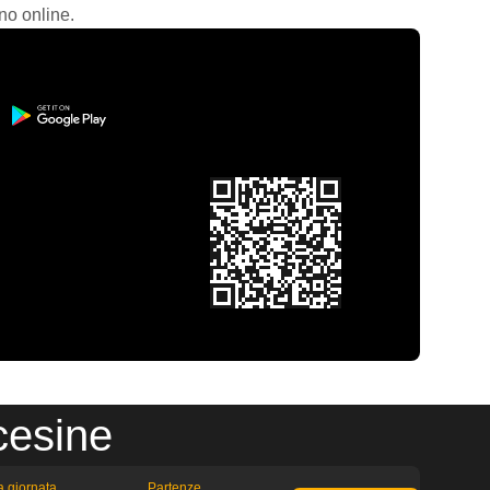
no online.
cesine
la giornata
Partenze