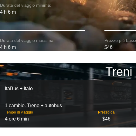
Durata del viaggio minima:
4 h 6 m
Durata del viaggio massima:
Prezzo più bass
4 h 6 m
$46
Treni
ItaBus + Italo
1 cambio. Treno + autobus
Tempo di viaggio
Prezzo da
4 ore 6 min
$46