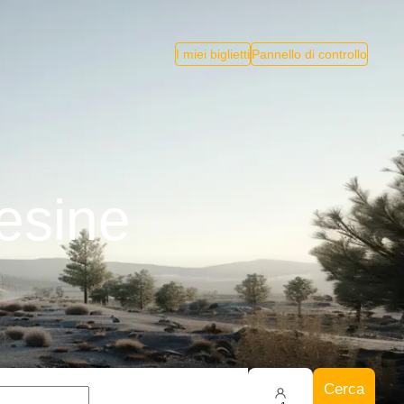
I miei biglietti
Pannello di controllo
esine
Cerca