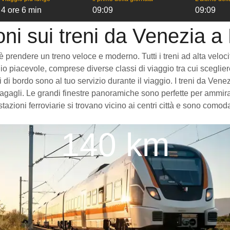
4 ore 6 min
09:09
09:09
oni sui treni da Venezia a
rendere un treno veloce e moderno. Tutti i treni ad alta velocità 
o piacevole, comprese diverse classi di viaggio tra cui scegliere
izi di bordo sono al tuo servizio durante il viaggio. I treni da V
gagli. Le grandi finestre panoramiche sono perfette per ammirare
azioni ferroviarie si trovano vicino ai centri città e sono comod
140 km