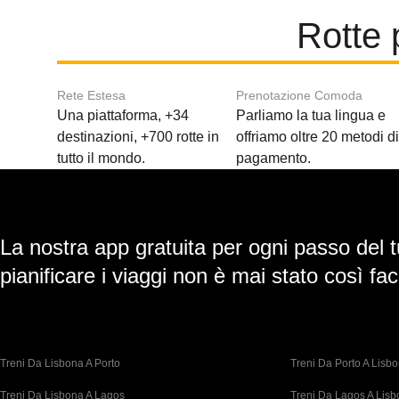
Rotte 
Rete Estesa
Prenotazione Comoda
Una piattaforma, +34
Parliamo la tua lingua e
destinazioni, +700 rotte in
offriamo oltre 20 metodi d
tutto il mondo.
pagamento.
La nostra app gratuita per ogni passo del t
pianificare i viaggi non è mai stato così faci
Treni Da Lisbona A Porto
Treni Da Porto A Lisb
Treni Da Lisbona A Lagos
Treni Da Lagos A Lis