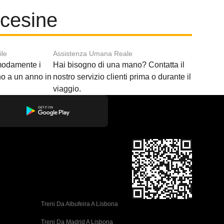
lcesine
ile
Assistenza Umana Reale
modamente i
Hai bisogno di una mano? Contatta il
ino a un anno in
nostro servizio clienti prima o durante il
viaggio.
Treni Da Albufeira A Lisbona
Treni Da Madrid A Lisbona