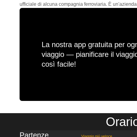
ufficiale di alcuna compagnia ferroviaria. È un'azienda
La nostra app gratuita per ogn
viaggio — pianificare il viagg
così facile!
Orari
Partenze
Viaggio più veloce