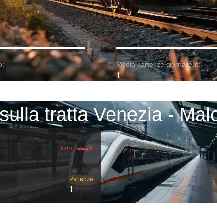
o:
Media partenze giornaliere:
1
 sulla tratta Venezia - Mal
Partenze
1