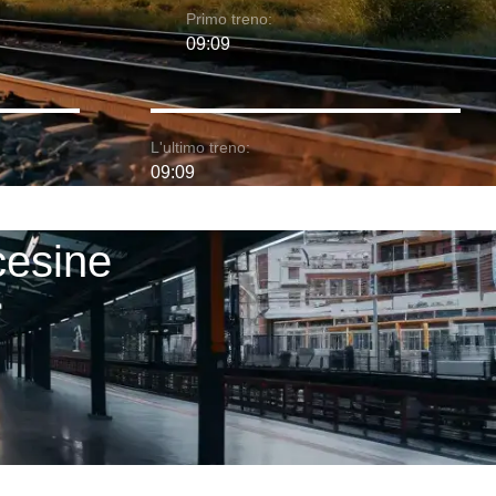
Primo treno:
09:09
L'ultimo treno:
09:09
cesine