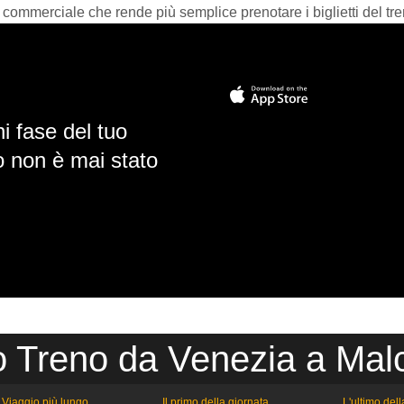
 commerciale che rende più semplice prenotare i biglietti del tre
i fase del tuo
io non è mai stato
o Treno da Venezia a Mal
Viaggio più lungo
Il primo della giornata
L'ultimo del