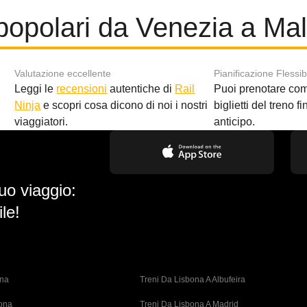
popolari da Venezia a Ma
Valutazione eccellente
Pianificazione Flessib
Leggi le
recensioni
autentiche di
Rail
Puoi prenotare co
i
Ninja
e scopri cosa dicono di noi i nostri
biglietti del treno f
viaggiatori.
anticipo.
uo viaggio:
le!
ona
Treni Da Lisbona A Albufeira
bona
Treni Da Lisbona A Madrid