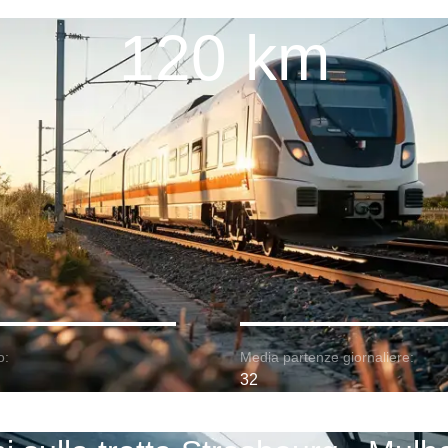
120 km
o:
Media partenze giornaliere:
32