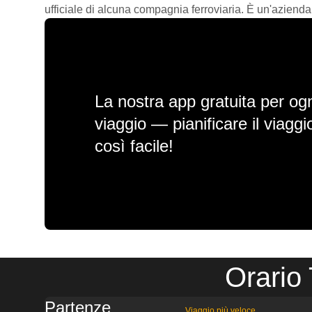
ufficiale di alcuna compagnia ferroviaria. È un'azienda
La nostra app gratuita per ogn
viaggio — pianificare il viagg
così facile!
Orario
Partenze
Viaggio più veloce