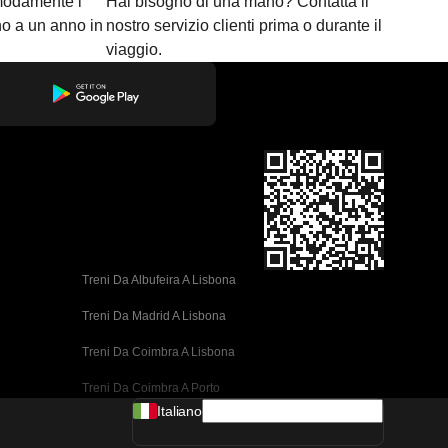
modamente i
Hai bisogno di una mano? Contatta il
ino a un anno in
nostro servizio clienti prima o durante il
viaggio.
Treni Da Albufeira A Lisbona
Treni Da Madrid A Lisbona
Treni Da Coimbra A Lisbona
Treni Da Coimbra A Porto
Italiano
Treni Da Valencia A Barcellona