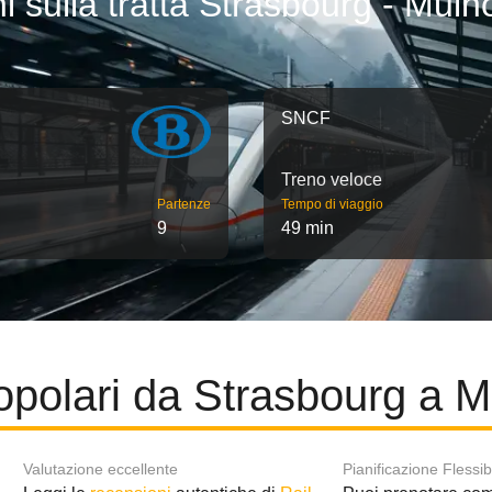
i sulla tratta Strasbourg - Mul
SNCF
Treno veloce
Partenze
Tempo di viaggio
9
49 min
opolari da Strasbourg a 
Valutazione eccellente
Pianificazione Flessib