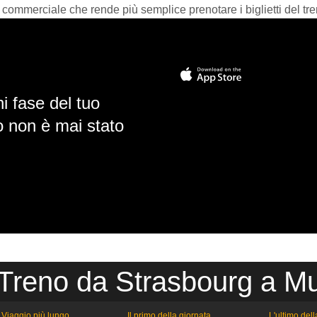
 commerciale che rende più semplice prenotare i biglietti del tre
i fase del tuo
io non è mai stato
 Treno da Strasbourg a M
Viaggio più lungo
Il primo della giornata
L'ultimo del