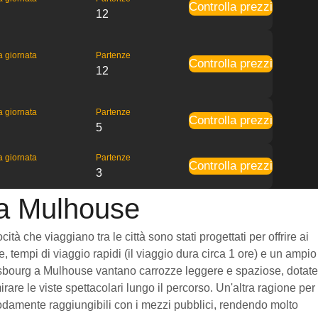
Controlla prezzi
12
la giornata
Partenze
Controlla prezzi
12
la giornata
Partenze
Controlla prezzi
5
la giornata
Partenze
Controlla prezzi
3
 a Mulhouse
à che viaggiano tra le città sono stati progettati per offrire ai
, tempi di viaggio rapidi (il viaggio dura circa 1 ore) e un ampio
 Strasbourg a Mulhouse vantano carrozze leggere e spaziose, dotate
re le viste spettacolari lungo il percorso. Un'altra ragione per
omodamente raggiungibili con i mezzi pubblici, rendendo molto