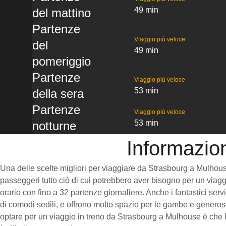
49 min
del mattino
Partenze
Viaggio più veloce
del
49 min
pomeriggio
Partenze
Viaggio più veloce
53 min
della sera
Partenze
Viaggio più veloce
53 min
notturne
Informazio
Una delle scelte migliori per viaggiare da Strasbourg a Mulhouse è
passeggeri tutto ciò di cui potrebbero aver bisogno per un viaggi
orario con fino a 32 partenze giornaliere. Anche i fantastici ser
di comodi sedili, e offrono molto spazio per le gambe e generosi
optare per un viaggio in treno da Strasbourg a Mulhouse è che le