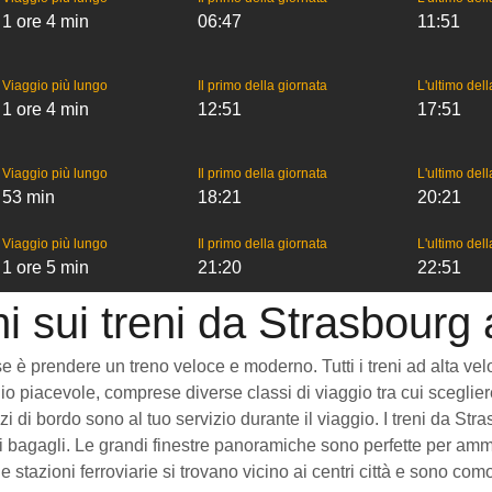
1 ore 4 min
06:47
11:51
Viaggio più lungo
Il primo della giornata
L'ultimo del
1 ore 4 min
12:51
17:51
Viaggio più lungo
Il primo della giornata
L'ultimo del
53 min
18:21
20:21
Viaggio più lungo
Il primo della giornata
L'ultimo del
1 ore 5 min
21:20
22:51
ni sui treni da Strasbourg
 prendere un treno veloce e moderno. Tutti i treni ad alta velocit
o piacevole, comprese diverse classi di viaggio tra cui scegliere
vizi di bordo sono al tuo servizio durante il viaggio. I treni da
 bagagli. Le grandi finestre panoramiche sono perfette per ammira
 stazioni ferroviarie si trovano vicino ai centri città e sono c