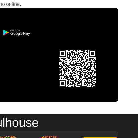
no online.
ulhouse
la giornata
Partenze