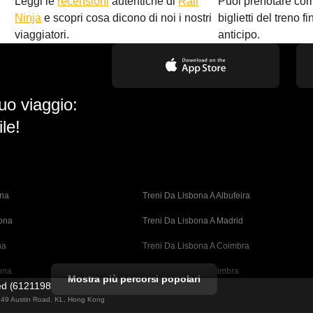
Leggi le
recensioni
autentiche di
Rail
Puoi prenotare co
i
Ninja
e scopri cosa dicono di noi i nostri
biglietti del treno f
viaggiatori.
anticipo.
uo viaggio:
le!
ona
Treni Da Lisbona A Albufeira
bona
Treni Da Lisbona A Madrid
na
Treni Da Lisbona A Coimbra
ona
Treni Da Porto A Coimbra
Mostra più percorsi popolari
ted (61211989)
cellona
Treni Da Barcellona A Valencia
ng 49 Austin Road, KL, Hong Kong