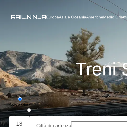
Europa
Asia e Oceania
Americhe
Medio Oriente
Treni 
Solo andata
Andata e ritorno
13
Città di partenza