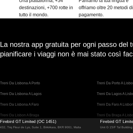
Una piattaforma, +34
Parliamo la tua lingua e
destinazioni, +700 rotte in
offriamo oltre 20 metodi d
tutto il mondo.
pagamento.
La nostra app gratuita per ogni passo del t
pianificare i viaggi non è mai stato così faci
Treni Da Lisbona A Porto
Treni Da Porto A Lisb
Treni Da Lisbona A Lagos
Treni Da Lagos A Lis
Treni Da Lisbona A Faro
Treni Da Faro A Lisbo
Treni Da Lisbon A Braga
Treni Da Braga A Lisb
Firebird GT Limited (OC 1451)
Firebird GT Limi
Treni Da Barcellona A Madrid
Treni Da Madrid A Bar
432, Triq Fleur de Lys, Suite 1, Birkirkara, BKR 9061, Malta
Unit G 15/F Tal Buildi