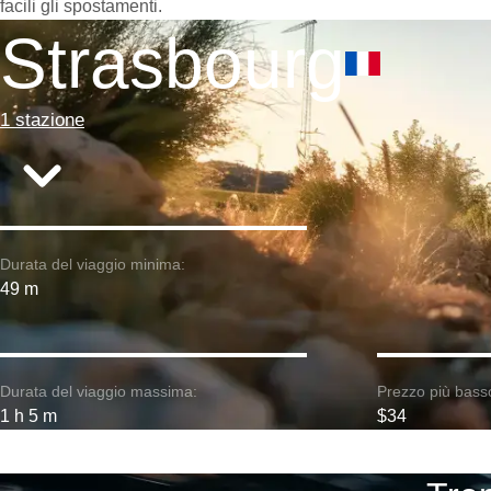
facili gli spostamenti.
Strasbourg
1 stazione
Durata del viaggio minima:
49 m
Durata del viaggio massima:
Prezzo più bass
1 h 5 m
$34