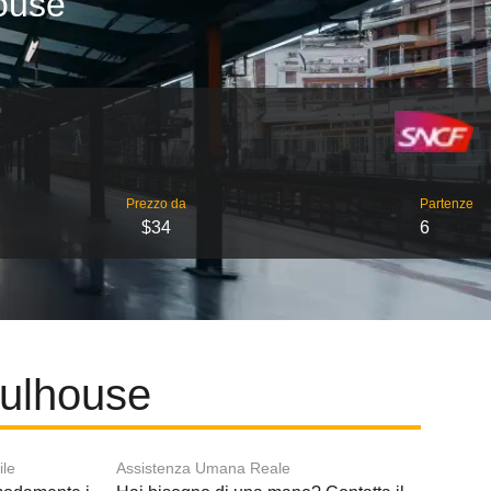
house
Prezzo da
Partenze
$34
6
Mulhouse
ile
Assistenza Umana Reale