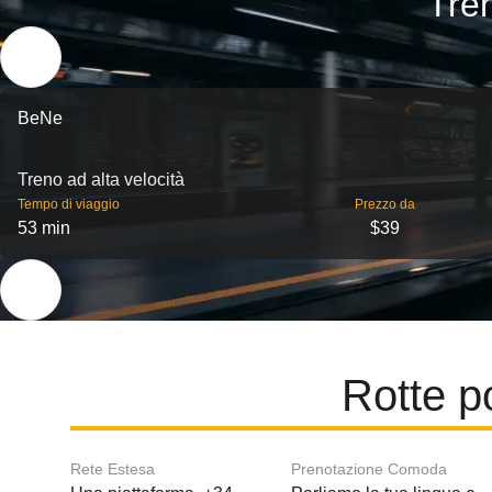
Tren
BeNe
Treno ad alta velocità
Tempo di viaggio
Prezzo da
53 min
$39
Rotte p
Rete Estesa
Prenotazione Comoda