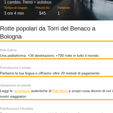
1 cambio. Treno + autobus
Tempo di viaggio
Prezzo da
Partenze
3 ore 4 min
$45
1
Rotte popolari da Torri del Benaco a
Bologna
Rete Estesa
Una piattaforma, +34 destinazioni, +700 rotte in tutto il mondo.
Prenotazione Comoda
Parliamo la tua lingua e offriamo oltre 20 metodi di pagamento.
Valutazione eccellente
Leggi le
recensioni
autentiche di
Rail Ninja
e scopri cosa dicono di noi i
nostri viaggiatori.
Pianificazione Flessibile