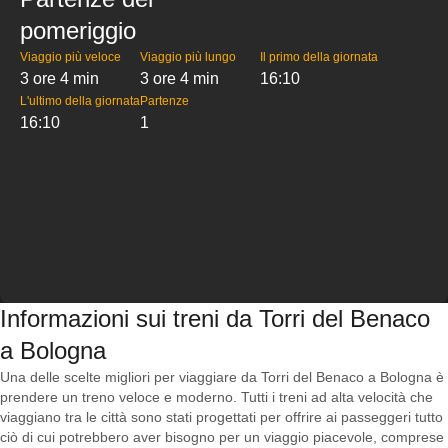
pomeriggio
Viaggio più veloce
Viaggio più lungo
Il primo della giornata
3 ore 4 min
3 ore 4 min
16:10
L'ultimo della giornata
Partenze
16:10
1
Informazioni sui treni da Torri del Benaco
a Bologna
Una delle scelte migliori per viaggiare da Torri del Benaco a Bologna è
prendere un treno veloce e moderno. Tutti i treni ad alta velocità che
viaggiano tra le città sono stati progettati per offrire ai passeggeri tutto
ciò di cui potrebbero aver bisogno per un viaggio piacevole, comprese