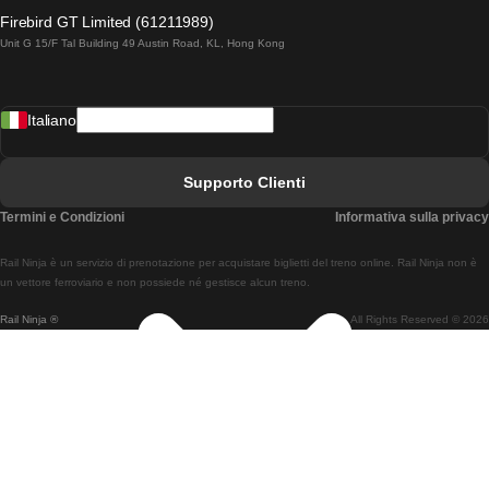
Treni Da Lagos A Lisbona
Firebird GT Limited (61211989)
Unit G 15/F Tal Building 49 Austin Road, KL, Hong Kong
Treni Da Lisbona A Madrid
Treni Da Madrid A Lisbona
Italiano
Treni Da Lisbona A Faro
Treni Da Faro A Lisbona
Supporto Clienti
Treni Da Lisbona A Coimbra
Termini e Condizioni
Informativa sulla privacy
Treni Da Coimbra A Lisbona
Rail Ninja è un servizio di prenotazione per acquistare biglietti del treno online. Rail Ninja non è
Treni Da Lisbon A Braga
un vettore ferroviario e non possiede né gestisce alcun treno.
Rail Ninja ®
All Rights Reserved © 2026
Treni Da Braga A Lisbona
Treni Da Porto A Coimbra
Treni Da Coimbra A Porto
Treni Da Barcellona A Madrid
Treni Da Madrid A Barcellona