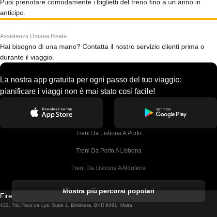
Puoi prenotare comodamente i biglietti del treno fino a un anno in
anticipo.
Assistenza Umana Reale
Hai bisogno di una mano? Contatta il nostro servizio clienti prima o
durante il viaggio.
La nostra app gratuita per ogni passo del tuo viaggio:
pianificare i viaggi non è mai stato così facile!
Treni Da Lisbona A Porto
Treni Da Porto A Lisbona
Treni Da Lisbona A Albufeira
Treni Da Albufeira A Lisbona
Mostra più percorsi popolari
Firebird GT Limited (OC 1451)
Treni Da Lisbona A Lagos
432, Triq Fleur de Lys, Suite 1, Birkirkara, BKR 9061, Malta