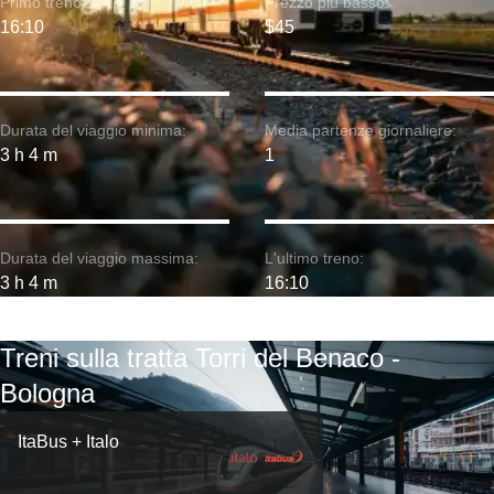
Primo treno:
Prezzo più basso:
16:10
$45
Durata del viaggio minima:
Media partenze giornaliere:
3 h 4 m
1
Durata del viaggio massima:
L'ultimo treno:
3 h 4 m
16:10
Treni sulla tratta Torri del Benaco -
Bologna
ItaBus + Italo