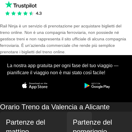
Rail Ninja è un servizio di prenotazione per acquistare biglietti del
treno online. Non è una compagnia ferroviaria, non possiede né
gestisce treni e non rappresenta il sito ufficiale di alcuna compagnia
ferroviaria. È un'azienda commerciale che rende più semplice
prenotare i biglietti del treno online.
La nostra app gratuita per ogni fase del tuo viaggio —
pianificare il viaggio non è mai stato così facile!
Orario Treno da Valencia a Alicante
Partenze del
Partenze del
mattino
pomeriggio