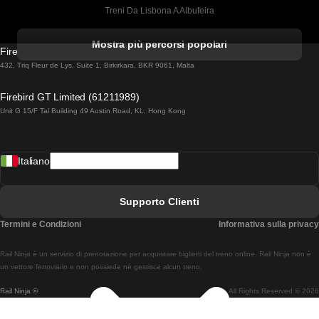
Treni Da Lisbona A Albufeira
Treni Da Albufeira A Lisbona
Mostra più percorsi popolari
Firebird GT Limited (OC 1451)
Treni Da Lisbona A Lagos
432, Triq Fleur de Lys, Suite 1, Birkirkara, BKR 9061, Malta
Treni Da Lagos A Lisbona
Firebird GT Limited (61211989)
Unit G 15/F Tal Building 49 Austin Road, KL, Hong Kong
Treni Da Lisbona A Madrid
Treni Da Madrid A Lisbona
Italiano
Treni Da Lisbona A Faro
Treni Da Faro A Lisbona
Supporto Clienti
Treni Da Lisbona A Coimbra
Termini e Condizioni
Informativa sulla privacy
Treni Da Coimbra A Lisbona
Rail Ninja è un servizio di prenotazione per acquistare biglietti del treno online. Rail Ninja non è
Treni Da Lisbon A Braga
un vettore ferroviario e non possiede né gestisce alcun treno.
Rail Ninja ®
All Rights Reserved © 2026
Treni Da Braga A Lisbona
Treni Da Porto A Coimbra