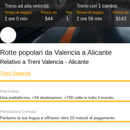
Treno ad alta velocità
Treno con 1 cambio
Tempo di viaggio
Prezzo da
Partenze
Tempo di viaggio
Prezzo da
2 ore 0 min
$44
1
2 ore 56 min
$143
Rotte popolari da Valencia a Alicante
Relativo a Treni Valencia - Alicante
Treni Spagnoli
Rete Estesa
Una piattaforma, +34 destinazioni, +700 rotte in tutto il mondo.
Prenotazione Comoda
Parliamo la tua lingua e offriamo oltre 20 metodi di pagamento.