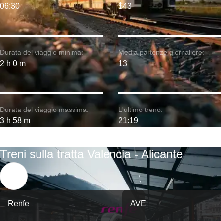
06:30
$43
Durata del viaggio minima:
Media partenze giornaliere:
2 h 0 m
13
Durata del viaggio massima:
L'ultimo treno:
3 h 58 m
21:19
Treni sulla tratta Valencia - Alicante
Renfe
AVE