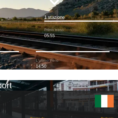
1 stazione
Primo treno:
05:55
L'ultimo treno:
14:50
port