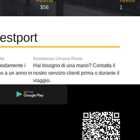
Prezzo da
Partenze
$56
1
estport
ile
Assistenza Umana Reale
modamente i
Hai bisogno di una mano? Contatta il
ino a un anno in
nostro servizio clienti prima o durante il
viaggio.