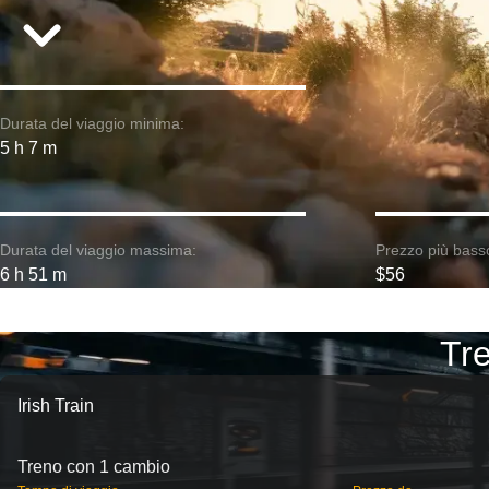
Durata del viaggio minima:
5 h 7 m
Durata del viaggio massima:
Prezzo più bass
6 h 51 m
$56
Tre
Irish Train
Treno con 1 cambio