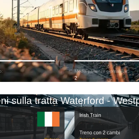
o:
Media partenze giornaliere:
2
ni sulla tratta Waterford - West
Irish Train
Treno con 2 cambi