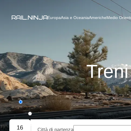
Europa
Asia e Oceania
Americhe
Medio Oriente
Treni
Solo andata
Andata e ritorno
16
Città di partenza