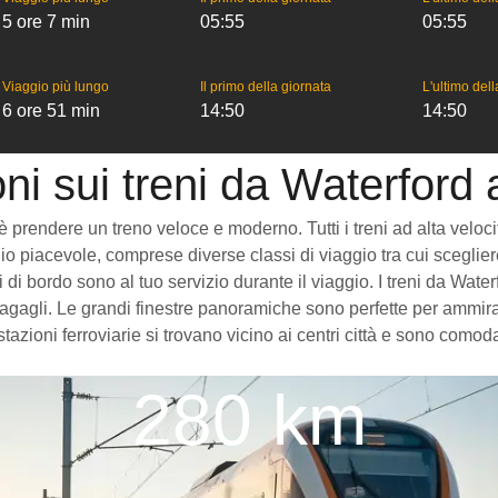
5 ore 7 min
05:55
05:55
Viaggio più lungo
Il primo della giornata
L'ultimo del
6 ore 51 min
14:50
14:50
ni sui treni da Waterford
prendere un treno veloce e moderno. Tutti i treni ad alta velocità 
o piacevole, comprese diverse classi di viaggio tra cui scegliere
zi di bordo sono al tuo servizio durante il viaggio. I treni da Wa
gagli. Le grandi finestre panoramiche sono perfette per ammirare
tazioni ferroviarie si trovano vicino ai centri città e sono como
280 km