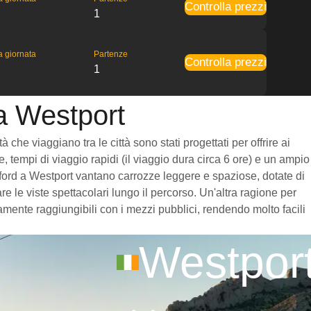
Controlla prezzi
1
la giornata
Partenze
Controlla prezzi
1
 a Westport
che viaggiano tra le città sono stati progettati per offrire ai
, tempi di viaggio rapidi (il viaggio dura circa 6 ore) e un ampio
terford a Westport vantano carrozze leggere e spaziose, dotate di
 le viste spettacolari lungo il percorso. Un'altra ragione per
damente raggiungibili con i mezzi pubblici, rendendo molto facili
Westpor