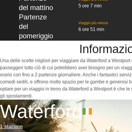
5 ore 7 min
del mattino
Partenze
Viaggio più veloce
del
6 ore 51 min
pomeriggio
Informazio
Una delle scelte migliori per viaggiare da Waterford a Westport è 
passeggeri tutto ciò di cui potrebbero aver bisogno per un viaggi
orario con fino a 2 partenze giornaliere. Anche i fantastici servi
comodi sedili, e offrono molto spazio per le gambe e generosi ba
optare per un viaggio in treno da Waterford a Westport è che le s
gli spostamenti.
Waterford
1 stazione