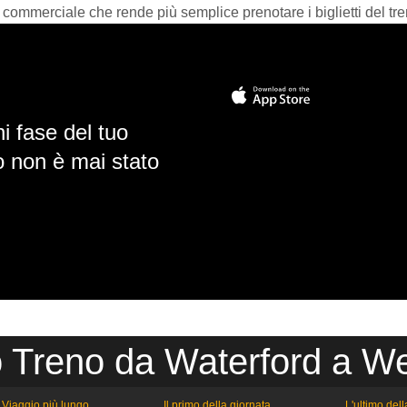
 commerciale che rende più semplice prenotare i biglietti del tre
i fase del tuo
io non è mai stato
o Treno da Waterford a We
Viaggio più lungo
Il primo della giornata
L'ultimo del