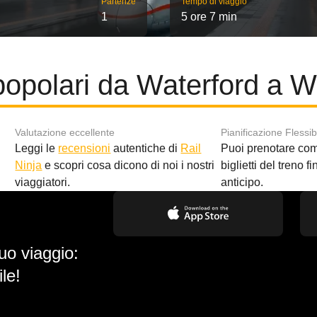
Partenze
Tempo di viaggio
1
5 ore 7 min
popolari da Waterford a W
Valutazione eccellente
Pianificazione Flessib
Leggi le
recensioni
autentiche di
Rail
Puoi prenotare co
i
Ninja
e scopri cosa dicono di noi i nostri
biglietti del treno f
viaggiatori.
anticipo.
uo viaggio:
le!