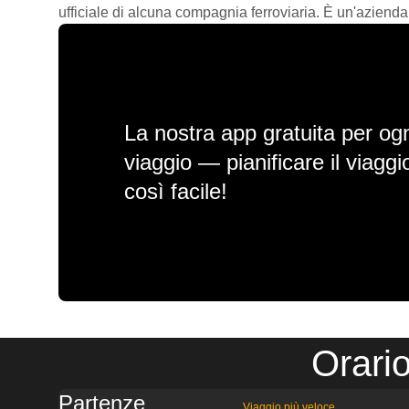
ufficiale di alcuna compagnia ferroviaria. È un'azienda
La nostra app gratuita per ogn
viaggio — pianificare il viagg
così facile!
Orari
Partenze
Viaggio più veloce