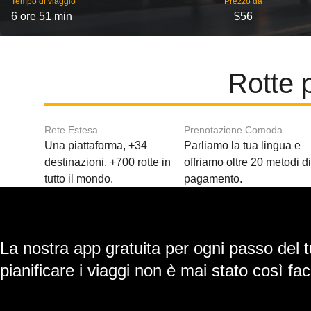
Tempo di viaggio
Prezzo da
6 ore 51 min
$56
Rotte 
Rete Estesa
Prenotazione Comoda
Una piattaforma, +34
Parliamo la tua lingua e
destinazioni, +700 rotte in
offriamo oltre 20 metodi d
tutto il mondo.
pagamento.
La nostra app gratuita per ogni passo del t
pianificare i viaggi non è mai stato così faci