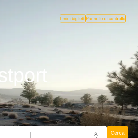
I miei biglietti
Pannello di controllo
stport
Cerca