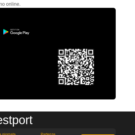
no online.
stport
la giornata
Partenze