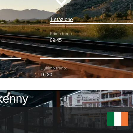
1 stazione
Primo treno:
09:45
L'ultimo treno:
16:20
lkenny