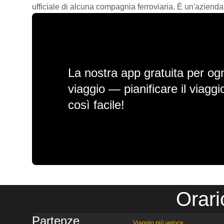
ufficiale di alcuna compagnia ferroviaria. È un'azienda
La nostra app gratuita per ogn
viaggio — pianificare il viagg
così facile!
Orari
Partenze
Viaggio più veloce