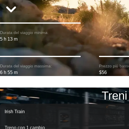
Durata del viaggio minima:
5 h 13 m
Durata del viaggio massima:
Prezzo più bass
6 h 55 m
$56
Treni
Irish Train
Treno con 1 cambio