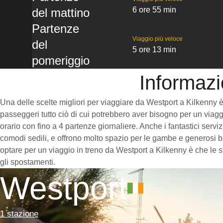
6 ore 55 min
del mattino
Partenze
Viaggio più veloce
del
5 ore 13 min
pomeriggio
Informazi
Una delle scelte migliori per viaggiare da Westport a Kilkenny è p
passeggeri tutto ciò di cui potrebbero aver bisogno per un viaggi
orario con fino a 4 partenze giornaliere. Anche i fantastici servi
comodi sedili, e offrono molto spazio per le gambe e generosi ba
optare per un viaggio in treno da Westport a Kilkenny è che le st
gli spostamenti.
Westport
1 stazione