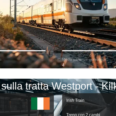
o:
Media partenze giornaliere:
4
 sulla tratta Westport - Ki
Irish Train
Treno con 2 cambi