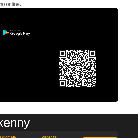
no online.
lkenny
la giornata
Partenze