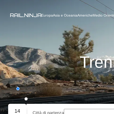
Europa
Asia e Oceania
Americhe
Medio Oriente
Tren
Solo andata
Andata e ritorno
14
Città di partenza