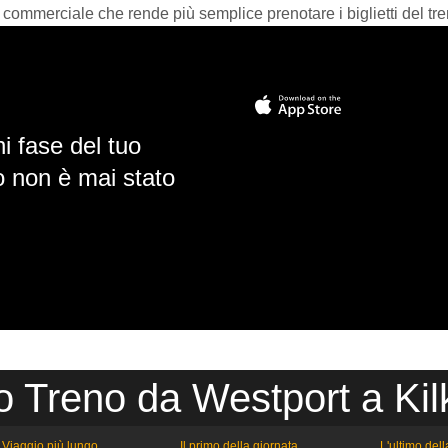
 commerciale che rende più semplice prenotare i biglietti del tre
i fase del tuo
io non è mai stato
o Treno da Westport a Ki
Viaggio più lungo
Il primo della giornata
L'ultimo del