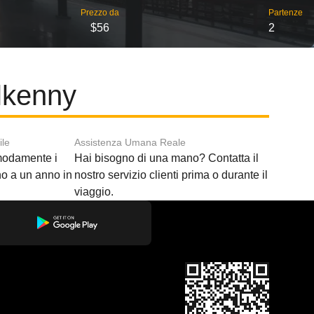
Prezzo da
Partenze
$56
2
ilkenny
ile
Assistenza Umana Reale
modamente i
Hai bisogno di una mano? Contatta il
ino a un anno in
nostro servizio clienti prima o durante il
viaggio.