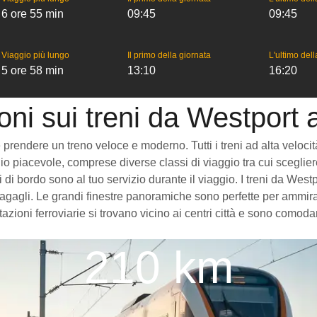
6 ore 55 min
09:45
09:45
Viaggio più lungo
Il primo della giornata
L'ultimo del
5 ore 58 min
13:10
16:20
oni sui treni da Westport 
rendere un treno veloce e moderno. Tutti i treni ad alta velocità c
o piacevole, comprese diverse classi di viaggio tra cui scegliere
zi di bordo sono al tuo servizio durante il viaggio. I treni da We
gagli. Le grandi finestre panoramiche sono perfette per ammirare
azioni ferroviarie si trovano vicino ai centri città e sono comod
210 km