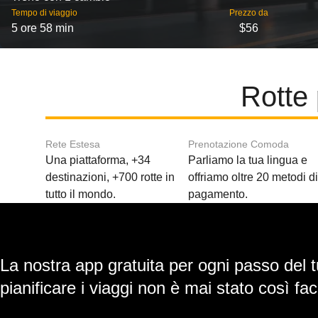
Tempo di viaggio
Prezzo da
5 ore 58 min
$56
Rotte 
Rete Estesa
Prenotazione Comoda
Una piattaforma, +34
Parliamo la tua lingua e
destinazioni, +700 rotte in
offriamo oltre 20 metodi d
tutto il mondo.
pagamento.
La nostra app gratuita per ogni passo del t
pianificare i viaggi non è mai stato così faci