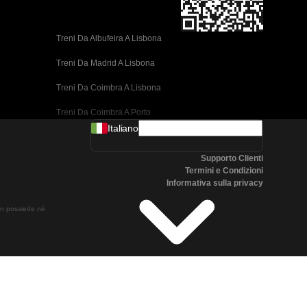
Treni Da Albufeira A Lisbona
Treni Da Madrid A Lisbona
Treni Da Coimbra A Lisbona
Treni Da Coimbra A Porto
Italiano
Treni Da Valencia A Barcellona
Supporto Clienti
Treni Da Siviglia A Barcellona
Termini e Condizioni
Informativa sulla privacy
Treni Da Malaga A Barcellona
non possiede né
Treni Da Malaga A Madrid
Treni Da Cordoba A Madrid
Treni Da San Sebastian A Madrid
Treni Da Siviglia A Malaga