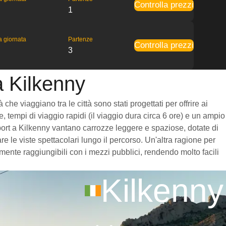
Controlla prezzi
1
la giornata
Partenze
Controlla prezzi
3
a Kilkenny
he viaggiano tra le città sono stati progettati per offrire ai
, tempi di viaggio rapidi (il viaggio dura circa 6 ore) e un ampio
stport a Kilkenny vantano carrozze leggere e spaziose, dotate di
 le viste spettacolari lungo il percorso. Un'altra ragione per
amente raggiungibili con i mezzi pubblici, rendendo molto facili
Kilkenny