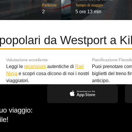
Partenze
Tempo di viaggio
2
5 ore 13 min
popolari da Westport a K
Valutazione eccellente
Pianificazione Flessib
Leggi le
recensioni
autentiche di
Rail
Puoi prenotare co
i
Ninja
e scopri cosa dicono di noi i nostri
biglietti del treno f
viaggiatori.
anticipo.
uo viaggio:
le!