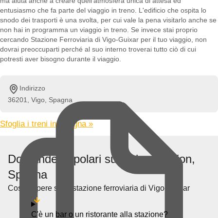
ma aiuta anche a creare quell'atmosfera unica di attesa ed
entusiasmo che fa parte del viaggio in treno. L'edificio che ospita lo
snodo dei trasporti è una svolta, per cui vale la pena visitarlo anche se
non hai in programma un viaggio in treno. Se invece stai proprio
cercando Stazione Ferroviaria di Vigo-Guixar per il tuo viaggio, non
dovrai preoccuparti perché al suo interno troverai tutto ciò di cui
potresti aver bisogno durante il viaggio.
Indirizzo
36201, Vigo, Spagna
Sfoglia i treni in Spagna »
Domande popolari su Guixar station,
Spagna
Cosa sapere sulla stazione ferroviaria di Vigo-Guixar
C'è un bar o un ristorante alla stazione?