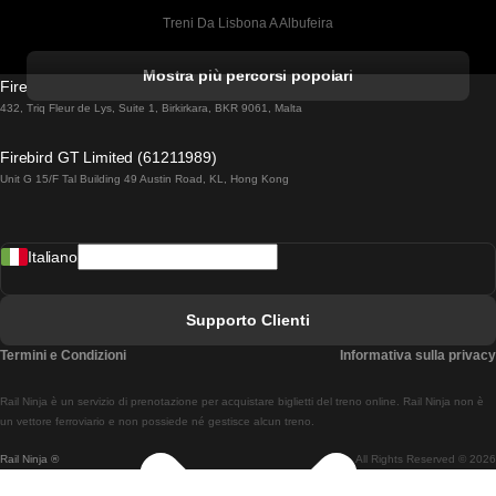
Treni Da Lisbona A Albufeira
Treni Da Albufeira A Lisbona
Mostra più percorsi popolari
Firebird GT Limited (OC 1451)
Treni Da Lisbona A Lagos
432, Triq Fleur de Lys, Suite 1, Birkirkara, BKR 9061, Malta
Treni Da Lagos A Lisbona
Firebird GT Limited (61211989)
Unit G 15/F Tal Building 49 Austin Road, KL, Hong Kong
Treni Da Lisbona A Madrid
Treni Da Madrid A Lisbona
Italiano
Treni Da Lisbona A Faro
Treni Da Faro A Lisbona
Supporto Clienti
Treni Da Lisbona A Coimbra
Termini e Condizioni
Informativa sulla privacy
Treni Da Coimbra A Lisbona
Rail Ninja è un servizio di prenotazione per acquistare biglietti del treno online. Rail Ninja non è
Treni Da Lisbon A Braga
un vettore ferroviario e non possiede né gestisce alcun treno.
Rail Ninja ®
All Rights Reserved © 2026
Treni Da Braga A Lisbona