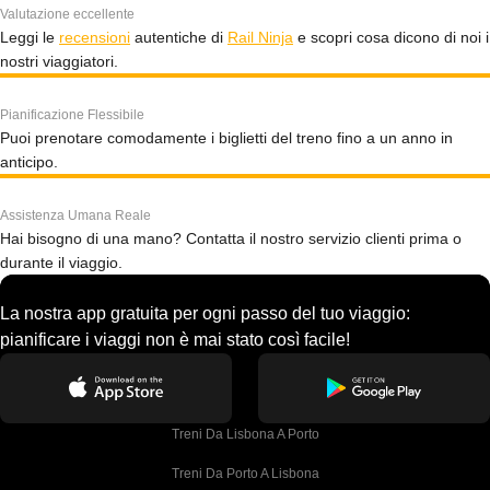
Valutazione eccellente
Leggi le
recensioni
autentiche di
Rail Ninja
e scopri cosa dicono di noi i
nostri viaggiatori.
Pianificazione Flessibile
Puoi prenotare comodamente i biglietti del treno fino a un anno in
anticipo.
Assistenza Umana Reale
Hai bisogno di una mano? Contatta il nostro servizio clienti prima o
durante il viaggio.
La nostra app gratuita per ogni passo del tuo viaggio:
pianificare i viaggi non è mai stato così facile!
Treni Da Lisbona A Porto
Treni Da Porto A Lisbona