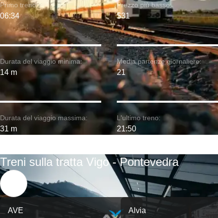
Primo treno:
Prezzo più basso:
06:34
$31
Durata del viaggio minima:
Media partenze giornaliere:
14 m
21
Durata del viaggio massima:
L'ultimo treno:
31 m
21:50
Treni sulla tratta Vigo - Pontevedra
AVE
Alvia