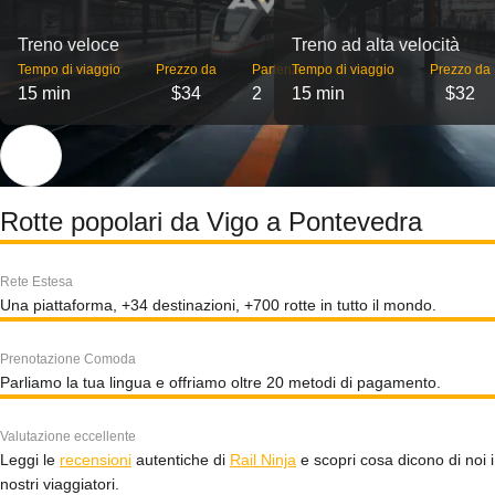
Treno veloce
Treno ad alta velocità
Tempo di viaggio
Prezzo da
Partenze
Tempo di viaggio
Prezzo da
15 min
$34
2
15 min
$32
Rotte popolari da Vigo a Pontevedra
Rete Estesa
Una piattaforma, +34 destinazioni, +700 rotte in tutto il mondo.
Prenotazione Comoda
Parliamo la tua lingua e offriamo oltre 20 metodi di pagamento.
Valutazione eccellente
Leggi le
recensioni
autentiche di
Rail Ninja
e scopri cosa dicono di noi i
nostri viaggiatori.