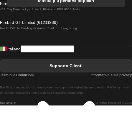
Mostra più percorsi popolari
Firebird GT Limited (OC 1451)
Treni Da Lisbona A Lagos
432, Triq Fleur de Lys, Suite 1, Birkirkara, BKR 9061, Malta
Treni Da Lagos A Lisbona
Firebird GT Limited (61211989)
Unit G 15/F Tal Building 49 Austin Road, KL, Hong Kong
Treni Da Lisbona A Madrid
Treni Da Madrid A Lisbona
Italiano
Treni Da Lisbona A Faro
Treni Da Faro A Lisbona
Supporto Clienti
Treni Da Lisbona A Coimbra
Termini e Condizioni
Informativa sulla privacy
Treni Da Coimbra A Lisbona
Rail Ninja è un servizio di prenotazione per acquistare biglietti del treno online. Rail Ninja non è
Treni Da Lisbon A Braga
un vettore ferroviario e non possiede né gestisce alcun treno.
Rail Ninja ®
All Rights Reserved © 2026
Treni Da Braga A Lisbona
Treni Da Porto A Coimbra
Treni Da Coimbra A Porto