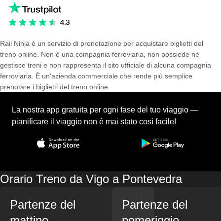
Rail Ninja è un servizio di prenotazione per acquistare biglietti del
treno online. Non è una compagnia ferroviaria, non possiede né
gestisce treni e non rappresenta il sito ufficiale di alcuna compagnia
ferroviaria. È un'azienda commerciale che rende più semplice
prenotare i biglietti del treno online.
La nostra app gratuita per ogni fase del tuo viaggio —
pianificare il viaggio non è mai stato così facile!
Orario Treno da Vigo a Pontevedra
Partenze del
Partenze del
mattino
pomeriggio