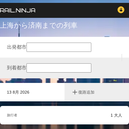
上海から済南までの列車
出発都市
到着都市
13 8月 2026
復路追加
1
大人
旅行者