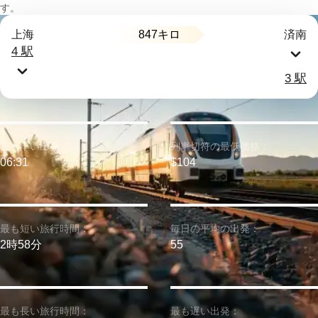
す。
847キロ
上海
済南
4 駅
3 駅
最も早い出発：
列車切符の最低価格：
06:31
$104
最も短い旅行時間：
毎日の平均の出発：
2時58分
55
最も長い旅行時間：
最も遅い出発：