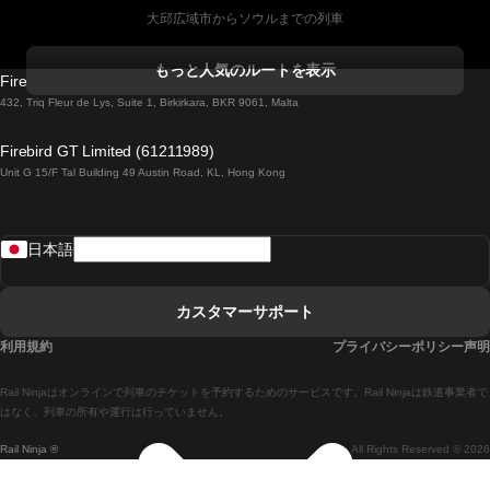
大邱広域市からソウルまでの列車
コークからダブリンまでの列車
もっと人気のルートを表示
Firebird GT Limited (OC 1451)
ダブリンからゴールウェイまでの列車
432, Triq Fleur de Lys, Suite 1, Birkirkara, BKR 9061, Malta
ロンドンからエディンバラまでの列車
Firebird GT Limited (61211989)
Unit G 15/F Tal Building 49 Austin Road, KL, Hong Kong
ローマからナポリまでの列車
リスボンからラゴスまでの列車
日本語
リスボンからコインブラまでの列車
マドリードからマラガまでの列車
カスタマーサポート
マドリードからリスボンまでの列車
利用規約
プライバシーポリシー声明
マドリードからバルセロナまでの列車
Rail Ninjaはオンラインで列車のチケットを予約するためのサービスです。Rail Ninjaは鉄道事業者で
マドリードからセビリアまでの列車
はなく、列車の所有や運行は行っていません。
Rail Ninja ®
All Rights Reserved © 2026
マドリードからアリカンテまでの列車