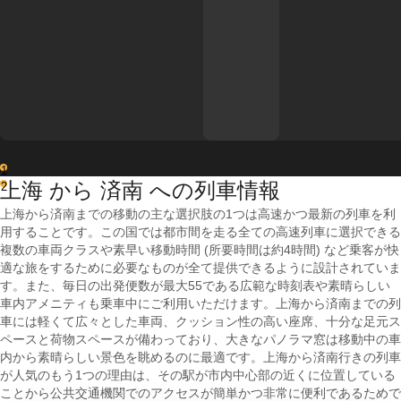
1
上海 から 済南 への列車情報
2
上海から済南までの移動の主な選択肢の1つは高速かつ最新の列車を利
用することです。この国では都市間を走る全ての高速列車に選択できる
複数の車両クラスや素早い移動時間 (所要時間は約4時間) など乗客が快
適な旅をするために必要なものが全て提供できるように設計されていま
す。また、毎日の出発便数が最大55である広範な時刻表や素晴らしい
車内アメニティも乗車中にご利用いただけます。上海から済南までの列
車には軽くて広々とした車両、クッション性の高い座席、十分な足元ス
ペースと荷物スペースが備わっており、大きなパノラマ窓は移動中の車
内から素晴らしい景色を眺めるのに最適です。上海から済南行きの列車
が人気のもう1つの理由は、その駅が市内中心部の近くに位置している
ことから公共交通機関でのアクセスが簡単かつ非常に便利であるためで