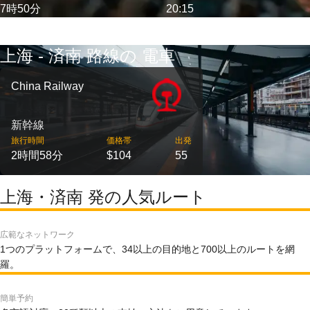
7時50分
20:15
上海 - 済南 路線の 電車
China Railway
新幹線
旅行時間
価格帯
出発
2時間58分
$104
55
上海・済南 発の人気ルート
広範なネットワーク
1つのプラットフォームで、34以上の目的地と700以上のルートを網
羅。
簡単予約