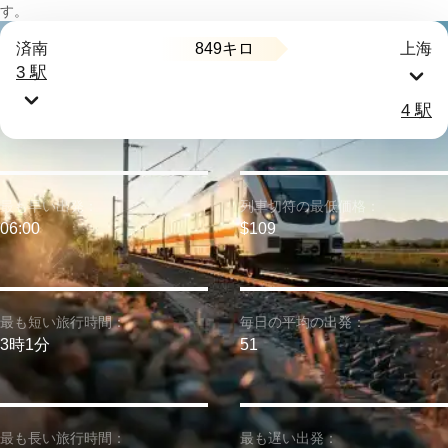
す。
849キロ
済南
上海
3 駅
4 駅
最も早い出発：
列車切符の最低価格：
06:00
$109
最も短い旅行時間：
毎日の平均の出発：
3時1分
51
最も長い旅行時間：
最も遅い出発：