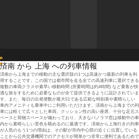
1
済南 から 上海 への列車情報
2
済南から上海までの移動の主な選択肢の1つは高速かつ最新の列車を利
用することです。この国では都市間を走る全ての高速列車に選択できる
複数の車両クラスや素早い移動時間 (所要時間は約4時間) など乗客が快
適な旅をするために必要なものが全て提供できるように設計されていま
す。また、毎日の出発便数が最大51である広範な時刻表や素晴らしい
車内アメニティも乗車中にご利用いただけます。済南から上海までの列
車には軽くて広々とした車両、クッション性の高い座席、十分な足元ス
ペースと荷物スペースが備わっており、大きなパノラマ窓は移動中の車
内から素晴らしい景色を眺めるのに最適です。済南から上海行きの列車
が人気のもう1つの理由は、その駅が市内中心部の近くに位置している
ことから公共交通機関でのアクセスが簡単かつ非常に便利であるためで