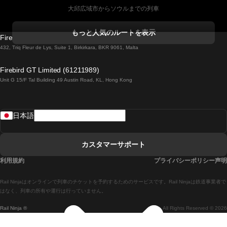
大邱広域市からソウルまでの列車
コークからダブリンまでの列車
もっと人気のルートを表示
Firebird GT Limited (OC 1451)
ダブリンからゴールウェイまでの列車
432, Triq Fleur de Lys, Suite 1, Birkirkara, BKR 9061, Malta
ロンドンからエディンバラまでの列車
Firebird GT Limited (61211989)
Unit G 15/F Tal Building 49 Austin Road, KL, Hong Kong
ローマからナポリまでの列車
リスボンからラゴスまでの列車
日本語
リスボンからコインブラまでの列車
マドリードからマラガまでの列車
カスタマーサポート
マドリードからリスボンまでの列車
利用規約
プライバシーポリシー声明
マドリードからバルセロナまでの列車
Rail Ninjaはオンラインで列車のチケットを予約するためのサービスです。Rail Ninjaは鉄道事業者で
マドリードからセビリアまでの列車
はなく、列車の所有や運行は行っていません。
Rail Ninja ®
All Rights Reserved © 2026
マドリードからアリカンテまでの列車