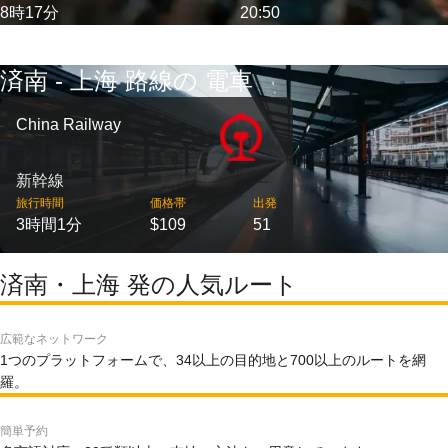
8時17分
20:50
済南 - 上海 路線の 電車
China Railway
新幹線
旅行時間
価格帯
出発
3時間1分
$109
51
済南・上海 発の人気ルート
広範なネットワーク
1つのプラットフォームで、34以上の目的地と700以上のルートを網
羅。
簡単予約