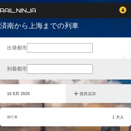
済南から上海までの列車
出発都市
到着都市
16 8月 2026
復路追加
1
大人
旅行者