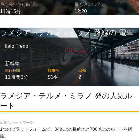
最も長い旅行時間：
最も遅い出発：
11時15分
12:20
ラメジア・テルメ - ミラノ 路線の 電車
Italo Treno
新幹線
旅行時間
価格帯
出発
11時間0分
$144
2
ラメジア・テルメ・ミラノ 発の人気ル
ート
広範なネットワーク
1つのプラットフォームで、34以上の目的地と700以上のルートを網
羅。