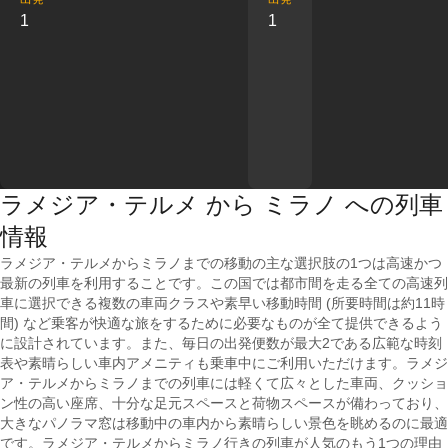
1
1
ラメジア・テルメ から ミラノ への列車
情報
ラメジア・テルメからミラノまでの移動の主な選択肢の1つは高速かつ
最新の列車を利用することです。この国では都市間を走る全ての高速列
車に選択できる複数の車両クラスや素早い移動時間 (所要時間は約11時
間) など乗客が快適な旅をするために必要なものが全て提供できるよう
に設計されています。また、毎日の出発便数が最大2である広範な時刻
表や素晴らしい車内アメニティも乗車中にご利用いただけます。ラメジ
ア・テルメからミラノまでの列車には軽くて広々とした車両、クッショ
ン性の高い座席、十分な足元スペースと荷物スペースが備わっており、
大きなパノラマ窓は移動中の車内から素晴らしい景色を眺めるのに最適
です。ラメジア・テルメからミラノ行きの列車が人気のもう1つの理由