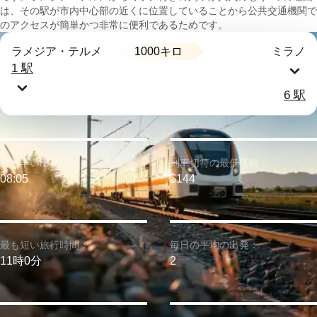
は、その駅が市内中心部の近くに位置していることから公共交通機関で
のアクセスが簡単かつ非常に便利であるためです。
1000キロ
ラメジア・テルメ
ミラノ
1 駅
6 駅
最も早い出発：
列車切符の最低価格：
08:05
$144
最も短い旅行時間：
毎日の平均の出発：
11時0分
2