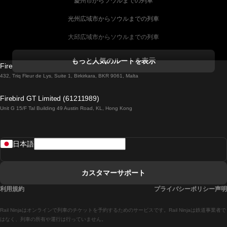
慶州市からソウルまでの列車
光州広域市からソウルまでの列車
大邱広域市からソウルまでの列車
コークからダブリンまでの列車
もっと人気のルートを表示
Firebird GT Limited (OC 1451)
ダブリンからゴールウェイまでの列車
432, Triq Fleur de Lys, Suite 1, Birkirkara, BKR 9061, Malta
ロンドンからエディンバラまでの列車
Firebird GT Limited (61211989)
Unit G 15/F Tal Building 49 Austin Road, KL, Hong Kong
ローマからナポリまでの列車
リスボンからラゴスまでの列車
日本語
リスボンからコインブラまでの列車
マドリードからマラガまでの列車
カスタマーサポート
マドリードからリスボンまでの列車
利用規約
プライバシーポリシー声明
マドリードからバルセロナまでの列車
Rail Ninjaはオンラインで列車のチケットを予約するためのサービスです。Rail Ninjaは鉄道事業者で
マドリードからセビリアまでの列車
はなく、列車の所有や運行は行っていません。