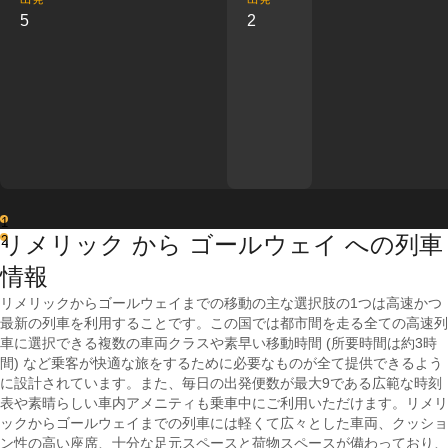
5
2
1
リメリック から ゴールウェイ への列車
2
情報
リメリックからゴールウェイまでの移動の主な選択肢の1つは高速かつ
最新の列車を利用することです。この国では都市間を走る全ての高速列
車に選択できる複数の車両クラスや素早い移動時間 (所要時間は約3時
間) など乗客が快適な旅をするために必要なものが全て提供できるよう
に設計されています。また、毎日の出発便数が最大9である広範な時刻
表や素晴らしい車内アメニティも乗車中にご利用いただけます。リメリ
ックからゴールウェイまでの列車には軽くて広々とした車両、クッショ
ン性の高い座席、十分な足元スペースと荷物スペースが備わっており、