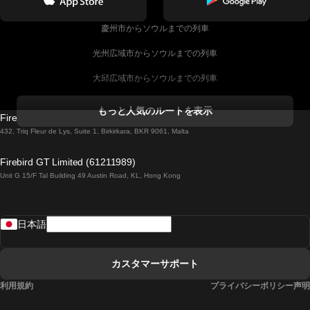
慶州市からソウルまでの列車
光州広域市からソウルまでの列車
大邱広域市からソウルまでの列車
コークからダブリンまでの列車
もっと人気のルートを表示
Firebird GT Limited (OC 1451)
ダブリンからゴールウェイまでの列車
432, Triq Fleur de Lys, Suite 1, Birkirkara, BKR 9061, Malta
ロンドンからエディンバラまでの列車
Firebird GT Limited (61211989)
Unit G 15/F Tal Building 49 Austin Road, KL, Hong Kong
ローマからナポリまでの列車
リスボンからラゴスまでの列車
日本語
リスボンからコインブラまでの列車
マドリードからマラガまでの列車
カスタマーサポート
マドリードからリスボンまでの列車
利用規約
プライバシーポリシー声明
マドリードからバルセロナまでの列車