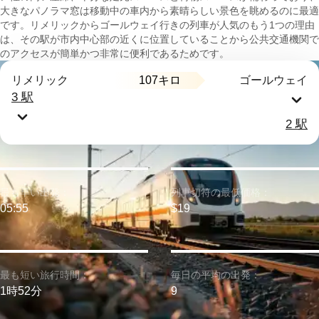
大きなパノラマ窓は移動中の車内から素晴らしい景色を眺めるのに最適
です。リメリックからゴールウェイ行きの列車が人気のもう1つの理由
は、その駅が市内中心部の近くに位置していることから公共交通機関で
のアクセスが簡単かつ非常に便利であるためです。
107キロ
リメリック
ゴールウェイ
3 駅
2 駅
最も早い出発：
列車切符の最低価格：
05:55
$19
最も短い旅行時間：
毎日の平均の出発：
1時52分
9