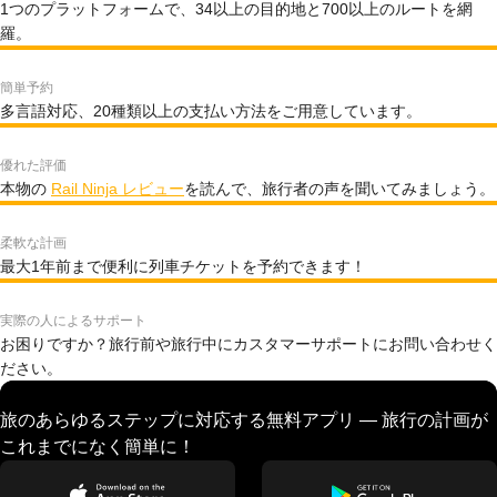
1つのプラットフォームで、34以上の目的地と700以上のルートを網
羅。
簡単予約
多言語対応、20種類以上の支払い方法をご用意しています。
優れた評価
本物の
Rail Ninja レビュー
を読んで、旅行者の声を聞いてみましょう。
柔軟な計画
最大1年前まで便利に列車チケットを予約できます！
実際の人によるサポート
お困りですか？旅行前や旅行中にカスタマーサポートにお問い合わせく
ださい。
旅のあらゆるステップに対応する無料アプリ — 旅行の計画が
これまでになく簡単に！