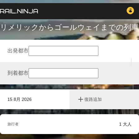
リメリックからゴールウェイまでの列車
出発都市
到着都市
15 8月 2026
復路追加
1
大人
旅行者