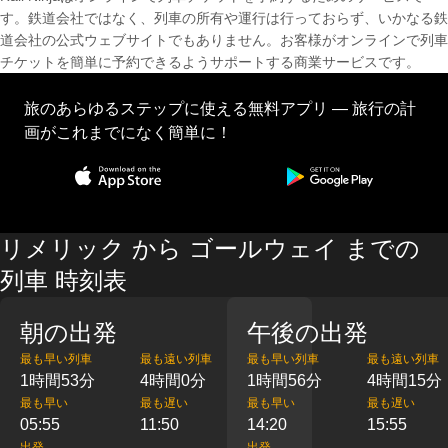
す。鉄道会社ではなく、列車の所有や運行は行っておらず、いかなる鉄
道会社の公式ウェブサイトでもありません。お客様がオンラインで列車
チケットを簡単に予約できるようサポートする商業サービスです。
旅のあらゆるステップに使える無料アプリ — 旅行の計
画がこれまでになく簡単に！
リメリック から ゴールウェイ までの
列車 時刻表
朝の出発
午後の出発
最も早い列車
最も遠い列車
最も早い列車
最も遠い列車
1時間53分
4時間0分
1時間56分
4時間15分
最も早い
最も遅い
最も早い
最も遅い
05:55
11:50
14:20
15:55
出発
出発