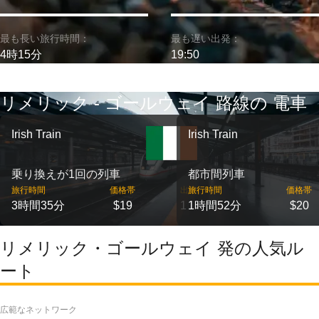
最も長い旅行時間：
最も遅い出発：
4時15分
19:50
リメリック - ゴールウェイ 路線の 電車
Irish Train
Irish Train
乗り換えが1回の列車
都市間列車
旅行時間
価格帯
出発
旅行時間
価格帯
3時間35分
$19
1
1時間52分
$20
リメリック・ゴールウェイ 発の人気ル
ート
広範なネットワーク