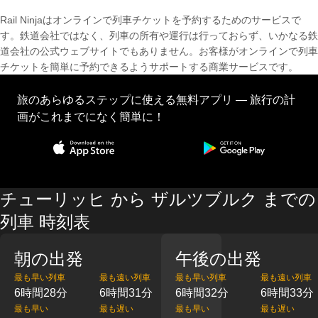
Rail Ninjaはオンラインで列車チケットを予約するためのサービスで
す。鉄道会社ではなく、列車の所有や運行は行っておらず、いかなる鉄
道会社の公式ウェブサイトでもありません。お客様がオンラインで列車
チケットを簡単に予約できるようサポートする商業サービスです。
旅のあらゆるステップに使える無料アプリ — 旅行の計
画がこれまでになく簡単に！
チューリッヒ から ザルツブルク までの
列車 時刻表
朝の出発
午後の出発
最も早い列車
最も遠い列車
最も早い列車
最も遠い列車
6時間28分
6時間31分
6時間32分
6時間33分
最も早い
最も遅い
最も早い
最も遅い