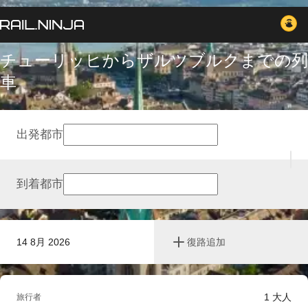
チューリッヒからザルツブルクまでの列
車
出発都市
到着都市
14 8月 2026
復路追加
1
大人
旅行者