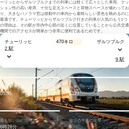
ーリッヒからザルツブルクまでの列車には軽くて広々とした車両、クッ
ション性の高い座席、十分な足元スペースと荷物スペースが備わってお
り、大きなパノラマ窓は移動中の車内から素晴らしい景色を眺めるのに
最適です。チューリッヒからザルツブルク行きの列車が人気のもう1つ
の理由は、その駅が市内中心部の近くに位置していることから公共交通
機関でのアクセスが簡単かつ非常に便利であるためです。
470キロ
チューリッヒ
ザルツブルク
2 駅
9 駅
最も早い出発：
列車切符の最低価格：
05:35
$127
最も短い旅行時間：
毎日の平均の出発：
6時28分
9