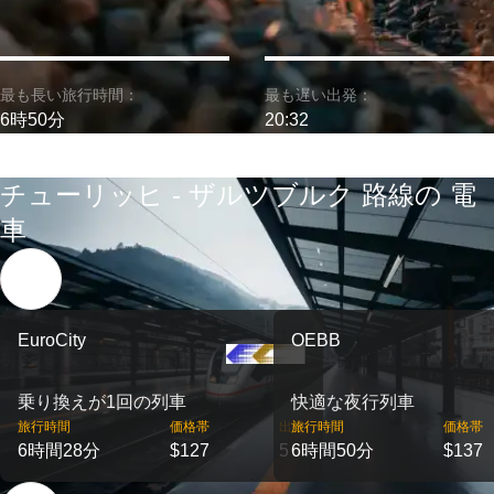
最も長い旅行時間：
最も遅い出発：
6時50分
20:32
チューリッヒ - ザルツブルク 路線の 電
車
EuroCity
OEBB
乗り換えが1回の列車
快適な夜行列車
旅行時間
価格帯
出発
旅行時間
価格帯
6時間28分
$127
5
6時間50分
$137