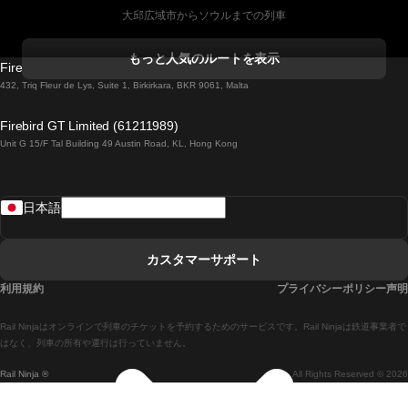
大邱広域市からソウルまでの列車
コークからダブリンまでの列車
もっと人気のルートを表示
Firebird GT Limited (OC 1451)
ダブリンからゴールウェイまでの列車
432, Triq Fleur de Lys, Suite 1, Birkirkara, BKR 9061, Malta
ロンドンからエディンバラまでの列車
Firebird GT Limited (61211989)
Unit G 15/F Tal Building 49 Austin Road, KL, Hong Kong
ローマからナポリまでの列車
リスボンからラゴスまでの列車
日本語
リスボンからコインブラまでの列車
マドリードからマラガまでの列車
カスタマーサポート
マドリードからリスボンまでの列車
利用規約
プライバシーポリシー声明
マドリードからバルセロナまでの列車
Rail Ninjaはオンラインで列車のチケットを予約するためのサービスです。Rail Ninjaは鉄道事業者で
マドリードからセビリアまでの列車
はなく、列車の所有や運行は行っていません。
Rail Ninja ®
All Rights Reserved © 2026
マドリードからアリカンテまでの列車