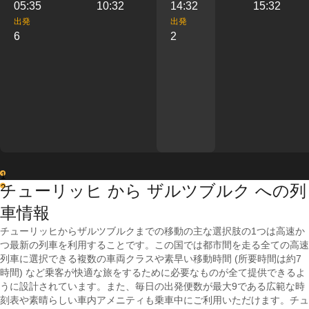
05:35
10:32
14:32
15:32
出発
出発
6
2
1
チューリッヒ から ザルツブルク への列
2
車情報
チューリッヒからザルツブルクまでの移動の主な選択肢の1つは高速か
つ最新の列車を利用することです。この国では都市間を走る全ての高速
列車に選択できる複数の車両クラスや素早い移動時間 (所要時間は約7
時間) など乗客が快適な旅をするために必要なものが全て提供できるよ
うに設計されています。また、毎日の出発便数が最大9である広範な時
刻表や素晴らしい車内アメニティも乗車中にご利用いただけます。チュ