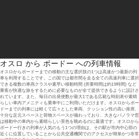
オスロ から ボードー への列車情報
オスロからボードーまでの移動の主な選択肢の1つは高速かつ最新の列
車を利用することです。この国では都市間を走る全ての高速列車に選択
できる複数の車両クラスや素早い移動時間 (所要時間は約19時間) など
乗客が快適な旅をするために必要なものが全て提供できるように設計さ
れています。また、毎日の出発便数が最大1である広範な時刻表や素晴
らしい車内アメニティも乗車中にご利用いただけます。オスロからボー
ドーまでの列車には軽くて広々とした車両、クッション性の高い座席、
十分な足元スペースと荷物スペースが備わっており、大きなパノラマ窓
は移動中の車内から素晴らしい景色を眺めるのに最適です。オスロから
ボードー行きの列車が人気のもう1つの理由は、その駅が市内中心部の
近くに位置していることから公共交通機関でのアクセスが簡単かつ非常