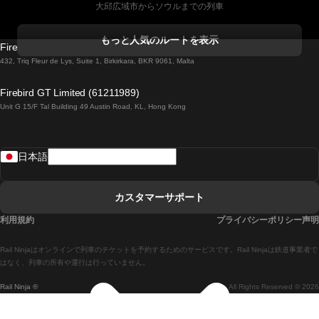
大邱広域市からソウルまでの列車
コークからダブリンまでの列車
もっと人気のルートを表示
Firebird GT Limited (OC 1451)
ダブリンからゴールウェイまでの列車
432, Triq Fleur de Lys, Suite 1, Birkirkara, BKR 9061, Malta
ロンドンからエディンバラまでの列車
Firebird GT Limited (61211989)
Unit G 15/F Tal Building 49 Austin Road, KL, Hong Kong
ローマからナポリまでの列車
リスボンからラゴスまでの列車
日本語
リスボンからコインブラまでの列車
マドリードからマラガまでの列車
カスタマーサポート
マドリードからリスボンまでの列車
利用規約
プライバシーポリシー声明
マドリードからバルセロナまでの列車
Rail Ninjaはオンラインで列車のチケットを予約するためのサービスです。Rail Ninjaは鉄道事業者で
マドリードからセビリアまでの列車
はなく、列車の所有や運行は行っていません。
Rail Ninja ®
All Rights Reserved © 2026
マドリードからアリカンテまでの列車
マラガからマドリードまでの列車