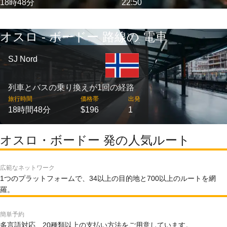
18時48分
22:50
オスロ - ボードー 路線の 電車
SJ Nord
列車とバスの乗り換えが1回の経路
旅行時間
価格帯
出発
18時間48分
$196
1
オスロ・ボードー 発の人気ルート
広範なネットワーク
1つのプラットフォームで、34以上の目的地と700以上のルートを網
羅。
簡単予約
多言語対応、20種類以上の支払い方法をご用意しています。