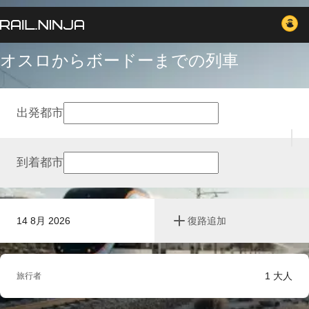
オスロからボードーまでの列車
出発都市
到着都市
14 8月 2026
復路追加
1
大人
旅行者