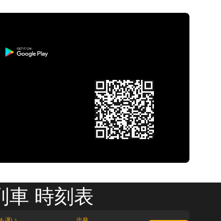
列車 時刻表
も遅い
出発