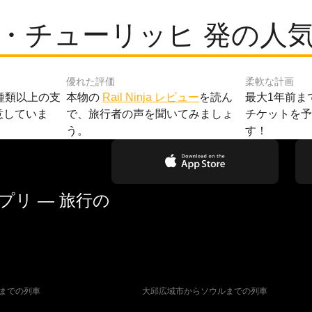
・チューリッヒ 発の人
優れた評価
柔軟な計画
種類以上の支
本物の
Rail Ninja レビュー
を読ん
最大1年前ま
意していま
で、旅行者の声を聞いてみましょ
チケットを
う。
す！
リ — 旅行の
までの列車
大邱広域市からソウルまでの列車