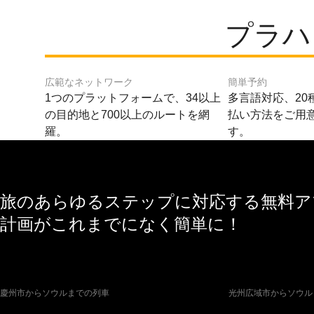
プラハ
広範なネットワーク
簡単予約
1つのプラットフォームで、34以上
多言語対応、20
の目的地と700以上のルートを網
払い方法をご用
羅。
す。
旅のあらゆるステップに対応する無料アプ
計画がこれまでになく簡単に！
慶州市からソウルまでの列車
光州広域市からソウル