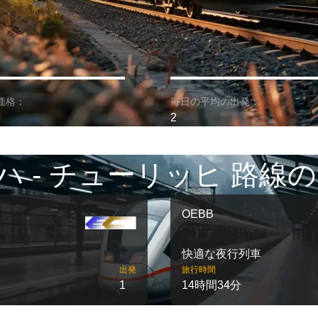
価格：
毎日の平均の出発：
2
ハ - チューリッヒ 路線の
OEBB
快適な夜行列車
出発
旅行時間
1
14時間34分