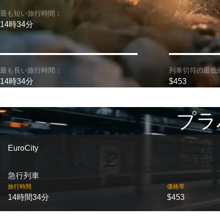
最も短い旅行時間：
14時34分
最も長い旅行時間：
列車切符の最低
14時34分
$453
プラ
EuroCity
急行列車
旅行時間
価格帯
14時間34分
$453