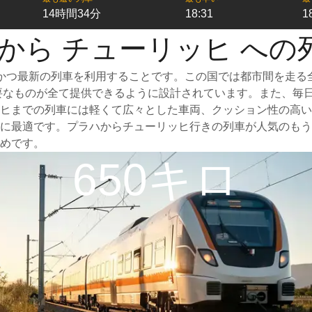
14時間34分
18:31
1
 から チューリッヒ への
かつ最新の列車を利用することです。この国では都市間を走る
に必要なものが全て提供できるように設計されています。また、
ヒまでの列車には軽くて広々とした車両、クッション性の高い
に最適です。プラハからチューリッヒ行きの列車が人気のもう
めです。
650キロ