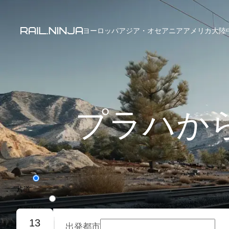
ヨーロッパ
アジア・オセアニア
アメリカ大陸
プラハか
片道
往復旅行
13
出発都市