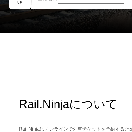
団体予約
8月
Rail.Ninjaについて
Rail Ninjaはオンラインで列車チケットを予