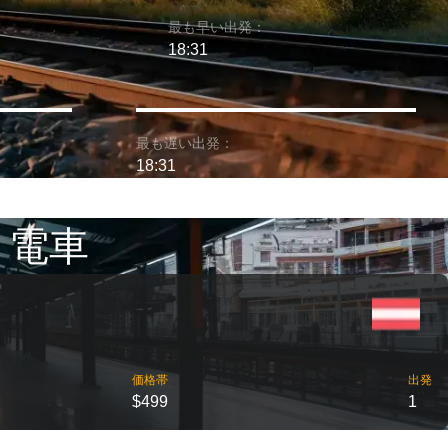
最も早い出発：
18:31
最も遅い出発：
18:31
 電車
価格帯
出発
$499
1