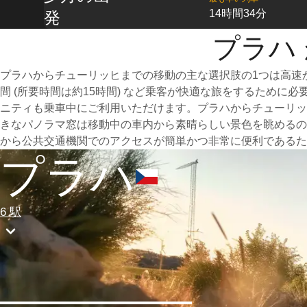
14時間34分
発
プラハ
プラハからチューリッヒまでの移動の主な選択肢の1つは高速
間 (所要時間は約15時間) など乗客が快適な旅をするため
ニティも乗車中にご利用いただけます。プラハからチューリッ
きなパノラマ窓は移動中の車内から素晴らしい景色を眺めるの
から公共交通機関でのアクセスが簡単かつ非常に便利であるた
プラハ
6 駅