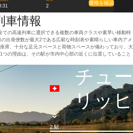
価格を確認
8:31
2
列車情報
全ての高速列車に選択できる複数の車両クラスや素早い移動時
毎日の出発便数が最大2である広範な時刻表や素晴らしい車内アメ
座席、十分な足元スペースと荷物スペースが備わっており、大
1つの理由は、その駅が市内中心部の近くに位置していること
チュー
リッヒ
2 駅