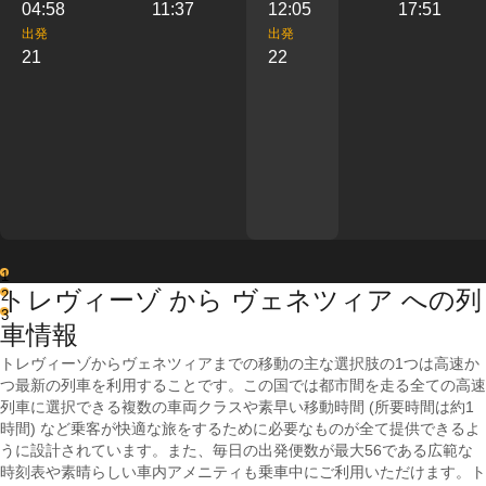
04:58
11:37
12:05
17:51
出発
出発
21
22
1
トレヴィーゾ から ヴェネツィア への列
2
3
車情報
トレヴィーゾからヴェネツィアまでの移動の主な選択肢の1つは高速か
つ最新の列車を利用することです。この国では都市間を走る全ての高速
列車に選択できる複数の車両クラスや素早い移動時間 (所要時間は約1
時間) など乗客が快適な旅をするために必要なものが全て提供できるよ
うに設計されています。また、毎日の出発便数が最大56である広範な
時刻表や素晴らしい車内アメニティも乗車中にご利用いただけます。ト