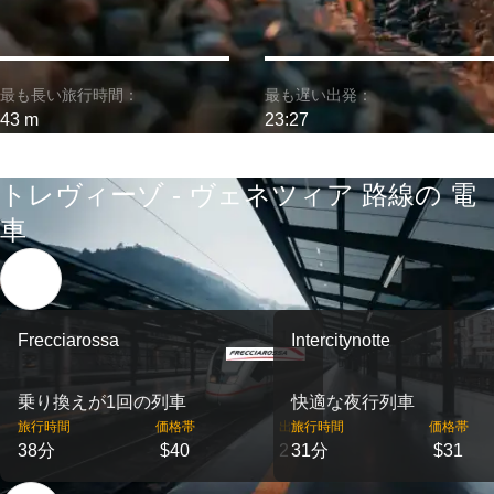
最も長い旅行時間：
最も遅い出発：
43 m
23:27
トレヴィーゾ - ヴェネツィア 路線の 電
車
Frecciarossa
Intercitynotte
乗り換えが1回の列車
快適な夜行列車
旅行時間
価格帯
出発
旅行時間
価格帯
38分
$40
2
31分
$31