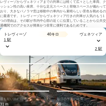
レヴィーゾからヴェネツィアまでの列車には軽くて広々とした車両、ク
ッション性の高い座席、十分な足元スペースと荷物スペースが備わって
おり、大きなパノラマ窓は移動中の車内から素晴らしい景色を眺めるの
に最適です。トレヴィーゾからヴェネツィア行きの列車が人気のもう1
つの理由は、その駅が市内中心部の近くに位置していることから公共交
通機関でのアクセスが簡単かつ非常に便利であるためです。
40キロ
トレヴィーゾ
ヴェネツィア
1 駅
2 駅
最も早い出発：
列車切符の最低価格：
04:58
$26
最も短い旅行時間：
毎日の平均の出発：
31 m
56