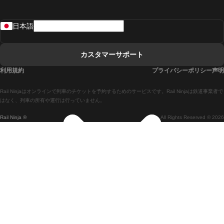
リスボンからラゴスまでの列車
日本語
リスボンからコインブラまでの列車
マドリードからマラガまでの列車
カスタマーサポート
マドリードからリスボンまでの列車
利用規約
プライバシーポリシー声明
マドリードからバルセロナまでの列車
Rail Ninjaはオンラインで列車のチケットを予約するためのサービスです。Rail Ninjaは鉄道事業者で
マドリードからセビリアまでの列車
はなく、列車の所有や運行は行っていません。
Rail Ninja ®
All Rights Reserved © 2026
マドリードからアリカンテまでの列車
マラガからマドリードまでの列車
バルセロナからマドリードまでの列車
バルセロナからセビリアまでの列車
バルセロナからマラガまでの列車
ヴェネツィアからフィレンツェまでの列車