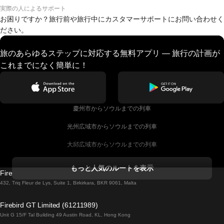
実際の人によるサポート
お困りですか？旅行前や旅行中にカスタマーサポートにお問い合わせく
ださい。
旅のあらゆるステップに対応する無料アプリ — 旅行の計画が
これまでになく簡単に！
慶州市からソウルまでの列車
光州広域市からソウルまでの列車
大邱広域市からソウルまでの列車
コークからダブリンまでの列車
もっと人気のルートを表示
Firebird GT Limited (OC 1451)
ダブリンからゴールウェイまでの列車
432, Triq Fleur de Lys, Suite 1, Birkirkara, BKR 9061, Malta
ロンドンからエディンバラまでの列車
Firebird GT Limited (61211989)
Unit G 15/F Tal Building 49 Austin Road, KL, Hong Kong
ローマからナポリまでの列車