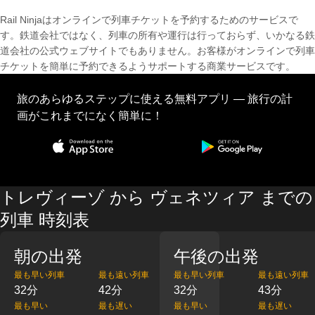
Rail Ninjaはオンラインで列車チケットを予約するためのサービスで
す。鉄道会社ではなく、列車の所有や運行は行っておらず、いかなる鉄
道会社の公式ウェブサイトでもありません。お客様がオンラインで列車
チケットを簡単に予約できるようサポートする商業サービスです。
旅のあらゆるステップに使える無料アプリ — 旅行の計
画がこれまでになく簡単に！
トレヴィーゾ から ヴェネツィア までの
列車 時刻表
朝の出発
午後の出発
最も早い列車
最も遠い列車
最も早い列車
最も遠い列車
32分
42分
32分
43分
最も早い
最も遅い
最も早い
最も遅い