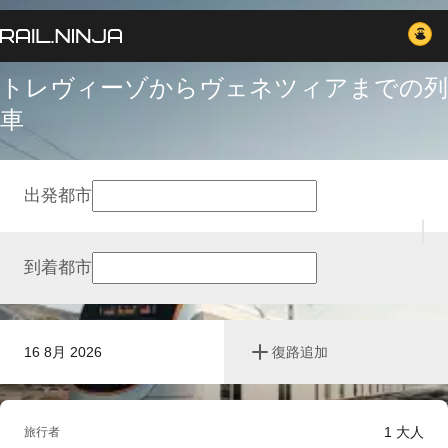
トレヴィーゾからヴェネツィアまでの列
車
出発都市
到着都市
16 8月 2026
復路追加
1
大人
旅行者