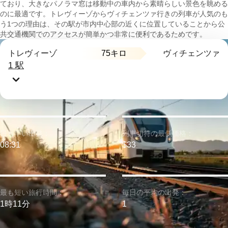
ており、大きなパノラマ窓は移動中の車内から素晴らしい景色を眺める
のに最適です。トレヴィーゾからヴィチェンツァ行きの列車が人気のも
う1つの理由は、その駅が市内中心部の近くに位置していることから公
共交通機関でのアクセスが簡単かつ非常に便利であるためです。
75キロ
トレヴィーゾ
ヴィチェンツァ
1 駅
最も早い出発：
列車切符の最低価格：
08:31
$33
最も短い旅行時間：
毎日の平均の出発：
1時11分
1