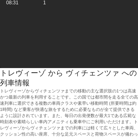
08:31
1
トレヴィーゾ から ヴィチェンツァ への
列車情報
トレヴィーゾからヴィチェンツァまでの移動の主な選択肢の1つは高速
かつ最新の列車を利用することです。この国では都市間を走る全ての高
速列車に選択できる複数の車両クラスや素早い移動時間 (所要時間は約
1時間) など乗客が快適な旅をするために必要なものが全て提供できる
ように設計されています。また、毎日の出発便数が最大1である広範な
時刻表や素晴らしい車内アメニティも乗車中にご利用いただけます。ト
レヴィーゾからヴィチェンツァまでの列車には軽くて広々とした車両、
クッション性の高い座席、十分な足元スペースと荷物スペースが備わっ