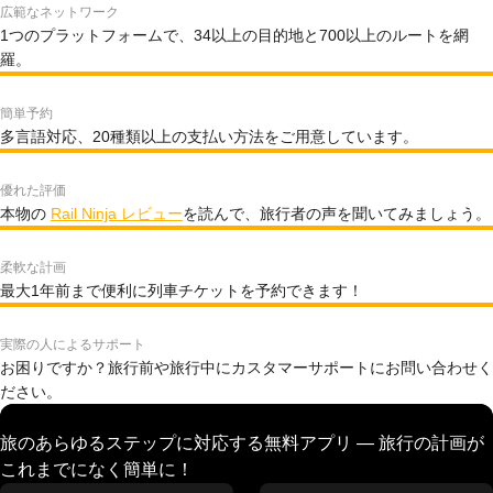
広範なネットワーク
1つのプラットフォームで、34以上の目的地と700以上のルートを網
羅。
簡単予約
多言語対応、20種類以上の支払い方法をご用意しています。
優れた評価
本物の
Rail Ninja レビュー
を読んで、旅行者の声を聞いてみましょう。
柔軟な計画
最大1年前まで便利に列車チケットを予約できます！
実際の人によるサポート
お困りですか？旅行前や旅行中にカスタマーサポートにお問い合わせく
ださい。
旅のあらゆるステップに対応する無料アプリ — 旅行の計画が
これまでになく簡単に！