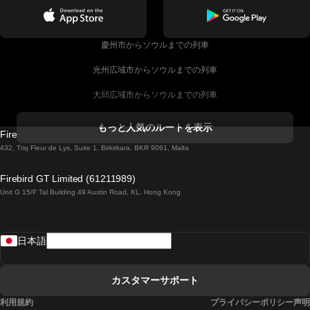
慶州市からソウルまでの列車
光州広域市からソウルまでの列車
大邱広域市からソウルまでの列車
コークからダブリンまでの列車
もっと人気のルートを表示
Firebird GT Limited (OC 1451)
ダブリンからゴールウェイまでの列車
432, Triq Fleur de Lys, Suite 1, Birkirkara, BKR 9061, Malta
ロンドンからエディンバラまでの列車
Firebird GT Limited (61211989)
Unit G 15/F Tal Building 49 Austin Road, KL, Hong Kong
ローマからナポリまでの列車
リスボンからラゴスまでの列車
日本語
リスボンからコインブラまでの列車
マドリードからマラガまでの列車
カスタマーサポート
マドリードからリスボンまでの列車
利用規約
プライバシーポリシー声明