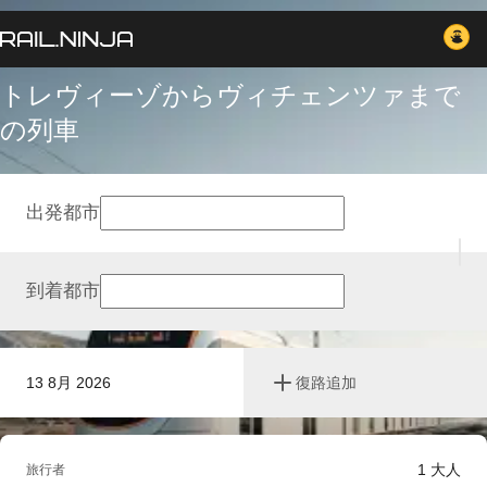
トレヴィーゾからヴィチェンツァまで
の列車
出発都市
到着都市
13 8月 2026
復路追加
1
大人
旅行者