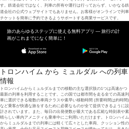
す。鉄道会社ではなく、列車の所有や運行は行っておらず、いかなる鉄
道会社の公式ウェブサイトでもありません。お客様がオンラインで列車
チケットを簡単に予約できるようサポートする商業サービスです。
旅のあらゆるステップに使える無料アプリ — 旅行の計
画がこれまでになく簡単に！
トロンハイム から ミュルダル への列車
情報
トロンハイムからミュルダルまでの移動の主な選択肢の1つは高速かつ
最新の列車を利用することです。この国では都市間を走る全ての高速列
車に選択できる複数の車両クラスや素早い移動時間 (所要時間は約時間)
など乗客が快適な旅をするために必要なものが全て提供できるように設
計されています。また、毎日の出発便数が最大である広範な時刻表や素
晴らしい車内アメニティも乗車中にご利用いただけます。トロンハイム
からミュルダルまでの列車には軽くて広々とした車両、クッション性の
高い座席、十分な足元スペースと荷物スペースが備わっており、大きな