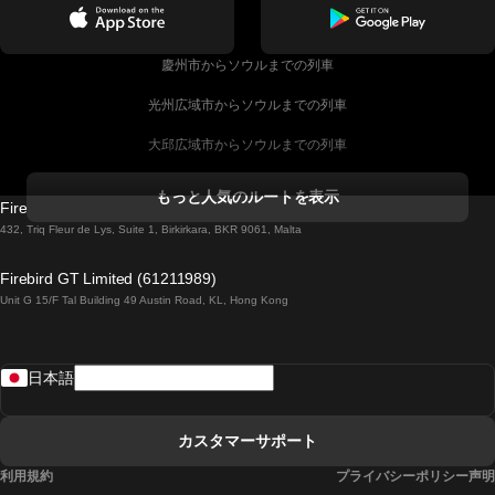
慶州市からソウルまでの列車
光州広域市からソウルまでの列車
大邱広域市からソウルまでの列車
コークからダブリンまでの列車
もっと人気のルートを表示
Firebird GT Limited (OC 1451)
ダブリンからゴールウェイまでの列車
432, Triq Fleur de Lys, Suite 1, Birkirkara, BKR 9061, Malta
ロンドンからエディンバラまでの列車
Firebird GT Limited (61211989)
Unit G 15/F Tal Building 49 Austin Road, KL, Hong Kong
ローマからナポリまでの列車
リスボンからラゴスまでの列車
日本語
リスボンからコインブラまでの列車
マドリードからマラガまでの列車
カスタマーサポート
マドリードからリスボンまでの列車
利用規約
プライバシーポリシー声明