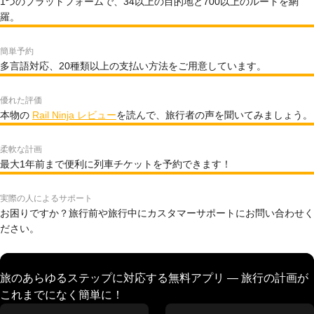
1つのプラットフォームで、34以上の目的地と700以上のルートを網
羅。
簡単予約
多言語対応、20種類以上の支払い方法をご用意しています。
優れた評価
本物の
Rail Ninja レビュー
を読んで、旅行者の声を聞いてみましょう。
柔軟な計画
最大1年前まで便利に列車チケットを予約できます！
実際の人によるサポート
お困りですか？旅行前や旅行中にカスタマーサポートにお問い合わせく
ださい。
旅のあらゆるステップに対応する無料アプリ — 旅行の計画が
これまでになく簡単に！