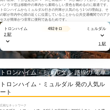
パノラマ窓は移動中の車内から素晴らしい景色を眺めるのに最適です。
トロンハイムからミュルダル行きの列車が人気のもう1つの理由は、そ
の駅が市内中心部の近くに位置していることから公共交通機関でのアク
セスが簡単かつ非常に便利であるためです。
492キロ
トロンハイム
ミュルダル
2 駅
1 駅
トロンハイム - ミュルダル 路線の 電車
トロンハイム・ミュルダル 発の人気ル
ート
広範なネットワーク