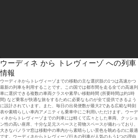
ウーディネ から トレヴィーゾ への列車
情報
ウーディネからトレヴィーゾまでの移動の主な選択肢の1つは高速かつ
最新の列車を利用することです。この国では都市間を走る全ての高速列
車に選択できる複数の車両クラスや素早い移動時間 (所要時間は約1時
間) など乗客が快適な旅をするために必要なものが全て提供できるよう
に設計されています。また、毎日の出発便数が最大2である広範な時刻
表や素晴らしい車内アメニティも乗車中にご利用いただけます。ウーデ
ィネからトレヴィーゾまでの列車には軽くて広々とした車両、クッショ
ン性の高い座席、十分な足元スペースと荷物スペースが備わっており、
大きなパノラマ窓は移動中の車内から素晴らしい景色を眺めるのに最適
です。ウーディネからトレヴィーゾ行きの列車が人気のもう1つの理由