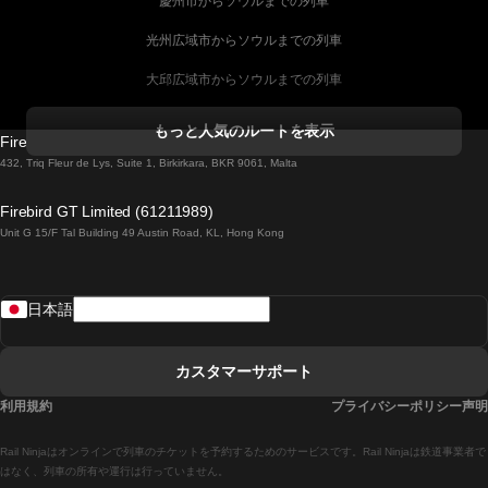
慶州市からソウルまでの列車
光州広域市からソウルまでの列車
大邱広域市からソウルまでの列車
コークからダブリンまでの列車
もっと人気のルートを表示
Firebird GT Limited (OC 1451)
ダブリンからゴールウェイまでの列車
432, Triq Fleur de Lys, Suite 1, Birkirkara, BKR 9061, Malta
ロンドンからエディンバラまでの列車
Firebird GT Limited (61211989)
Unit G 15/F Tal Building 49 Austin Road, KL, Hong Kong
ローマからナポリまでの列車
リスボンからラゴスまでの列車
日本語
リスボンからコインブラまでの列車
マドリードからマラガまでの列車
カスタマーサポート
マドリードからリスボンまでの列車
利用規約
プライバシーポリシー声明
マドリードからバルセロナまでの列車
Rail Ninjaはオンラインで列車のチケットを予約するためのサービスです。Rail Ninjaは鉄道事業者で
マドリードからセビリアまでの列車
はなく、列車の所有や運行は行っていません。