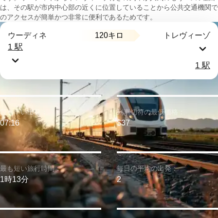
は、その駅が市内中心部の近くに位置していることから公共交通機関で
のアクセスが簡単かつ非常に便利であるためです。
120キロ
ウーディネ
トレヴィーゾ
1 駅
1 駅
最も早い出発：
列車切符の最低価格：
07:16
$37
最も短い旅行時間：
毎日の平均の出発：
1時13分
2