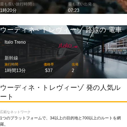
最も長い旅行時間：
最も遅い出発：
1時20分
07:23
ウーディネ - トレヴィーゾ 路線の 電車
Italo Treno
新幹線
旅行時間
価格帯
出発
1時間13分
$37
2
ウーディネ・トレヴィーゾ 発の人気ル
ート
広範なネットワーク
1つのプラットフォームで、34以上の目的地と700以上のルートを網
羅。