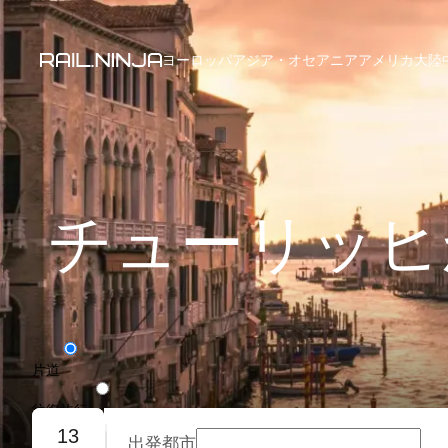
ヨーロッパ
アジア・オセアニア
アメリカ大陸
チューリッヒ
片道
往復旅行
13
出発都市