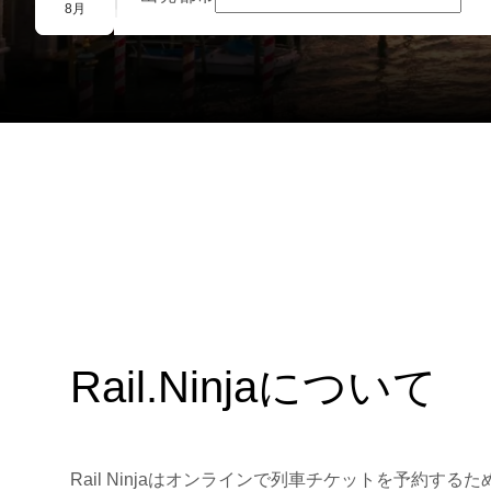
団体予約
8月
Rail.Ninjaについて
Rail Ninjaはオンラインで列車チケットを予