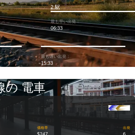
2 駅
最も早い出発：
06:33
最も遅い出発：
15:33
線の 電車
価格帯
出発
$247
6