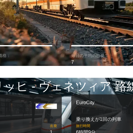
価格：
毎日の平均の出発：
7
ッヒ - ヴェネツィア 路
EuroCity
乗り換えが1回の列車
出発
旅行時間
1
6時間9分