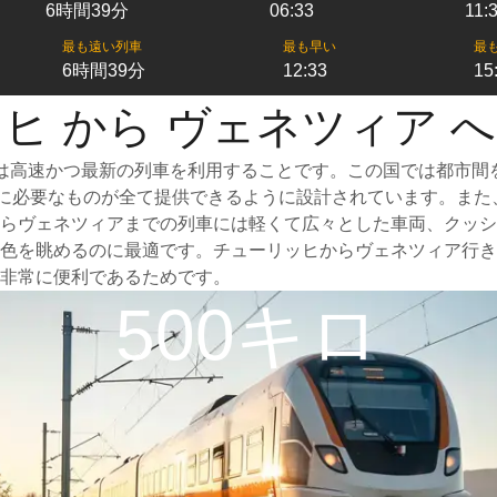
6時間39分
06:33
11:
最も遠い列車
最も早い
最
6時間39分
12:33
15
ヒ から ヴェネツィア 
は高速かつ最新の列車を利用することです。この国では都市間
ために必要なものが全て提供できるように設計されています。ま
らヴェネツィアまでの列車には軽くて広々とした車両、クッシ
色を眺めるのに最適です。チューリッヒからヴェネツィア行き
非常に便利であるためです。
500キロ