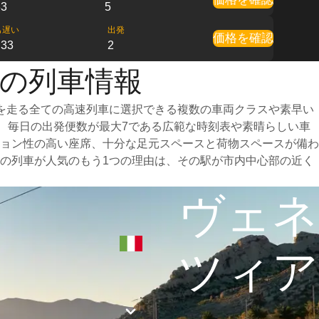
33
5
も遅い
出発
価格を確認
:33
2
への列車情報
を走る全ての高速列車に選択できる複数の車両クラスや素早い
た、毎日の出発便数が最大7である広範な時刻表や素晴らしい車
ョン性の高い座席、十分な足元スペースと荷物スペースが備わ
の列車が人気のもう1つの理由は、その駅が市内中心部の近く
ヴェネ
ツィア