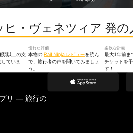
ッヒ・ヴェネツィア 発の
優れた評価
柔軟な計画
種類以上の支
本物の
Rail Ninja レビュー
を読ん
最大1年前ま
意していま
で、旅行者の声を聞いてみましょ
チケットを
う。
す！
リ — 旅行の