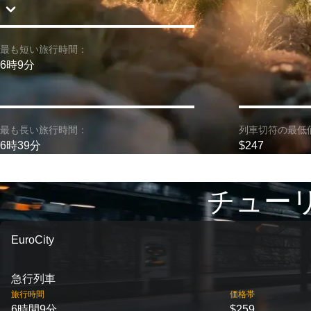
最も短い旅行時間：
6時9分
最も長い旅行時間：
列車切符の最低
6時39分
$247
チューリ
EuroCity
急行列車
旅行時間
価格帯
6時間9分
$259