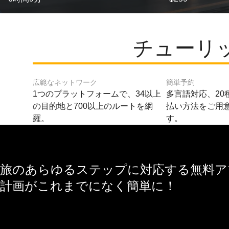
チューリ
広範なネットワーク
簡単予約
1つのプラットフォームで、34以上
多言語対応、20
の目的地と700以上のルートを網
払い方法をご用
羅。
す。
旅のあらゆるステップに対応する無料アプ
計画がこれまでになく簡単に！