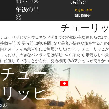
6時間9分
午後の出
最も早い列車
6時間9分
発
チューリッ
チューリッヒからヴェネツィアまでの移動の主な選択肢の1つ
移動時間 (所要時間は約6時間) など乗客が快適な旅をする
内アメニティも乗車中にご利用いただけます。チューリッヒか
っており、大きなパノラマ窓は移動中の車内から素晴らしい景
に位置していることから公共交通機関でのアクセスが簡単かつ
チュー
リッヒ
2 駅