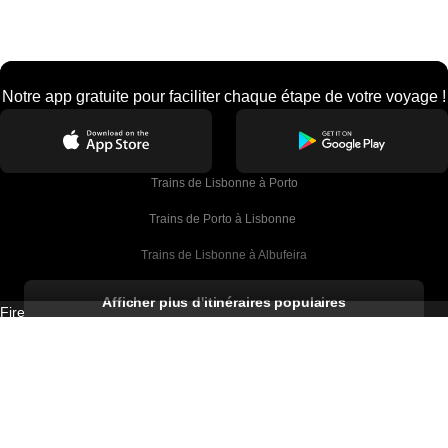
Notre app gratuite pour faciliter chaque étape de votre voyage !
Trains de Lisbonne à Porto
Trains de Porto à Lisbonne 
Trains de Lisbonne à Albufeira
Trains de Albufeira à Lisbonne
Afficher plus d'itinéraires populaires
Firebird GT Limited (OC 1451)
Trains de Lisbonne à Lagos
432, Triq Fleur de Lys, Suite 1, Birkirkara, BKR 9061, Malta
Trains de Lagos à Lisbonne
Firebird GT Limited (61211989)
Unit G 15/F Tal Building 49 Austin Road, KL, Hong Kong
Trains de Lisbonne à Madrid
Trains de Madrid à Lisbonne