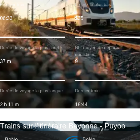
Premier train:
Le prix le plus bas:
06:33
$35
Durée de voyage la plus courte:
Nb. moyen de départs
quotidiens:
37 m
9
Durée de voyage la plus longue:
Dernier train:
2 h 11 m
18:44
Trains sur l’itinéraire Bayonne - Puyoo
BeNe
BeNe