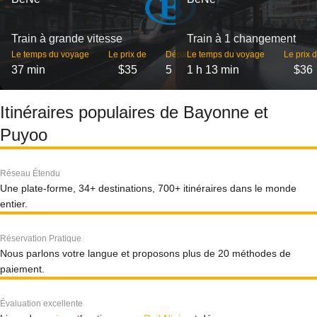
Train à grande vitesse
Train à 1 changement
Le temps du voyage
Le prix de
Départs
Le temps du voyage
Le prix 
37 min
$35
5
1 h 13 min
$36
Itinéraires populaires de Bayonne et
Puyoo
Réseau Étendu
Une plate-forme, 34+ destinations, 700+ itinéraires dans le monde
entier.
Réservation Pratique
Nous parlons votre langue et proposons plus de 20 méthodes de
paiement.
Évaluation excellente