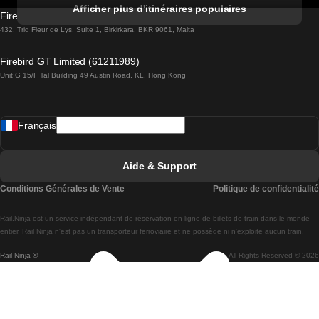
Trains de Albufeira à Lisbonne
Afficher plus d'itinéraires populaires
Firebird GT Limited (OC 1451)
Trains de Lisbonne à Lagos
432, Triq Fleur de Lys, Suite 1, Birkirkara, BKR 9061, Malta
Trains de Lagos à Lisbonne
Firebird GT Limited (61211989)
Unit G 15/F Tal Building 49 Austin Road, KL, Hong Kong
Trains de Lisbonne à Madrid
Trains de Madrid à Lisbonne
Français
Trains de Lisbonne à Faro
Trains de Faro à Lisbonne
Aide & Support
Trains de Lisbonne à Coimbra
Conditions Générales de Vente
Politique de confidentialité
Trains de Coimbra à Lisbonne
Rail.Ninja est un service indépendant de réservation en ligne de billets de train dans le monde
Trains de Lisbonne à Braga
entier. Rail Ninja n'est pas un transporteur ferroviaire et ne possède ni n'exploite aucun train.
Rail Ninja ®
All Rights Reserved © 2026
Trains de Braga à Lisbonne
Trains de Porto à Coimbra
Trains de Coimbra à Porto