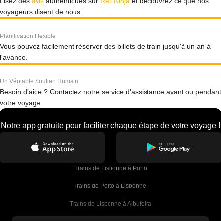
Lisez des
avis
authentiques sur
Rail Ninja
et découvrez ce que nos
voyageurs disent de nous.
Planification Flexible
Vous pouvez facilement réserver des billets de train jusqu'à un an à
l'avance.
Un Véritable Soutien Humain
Besoin d'aide ? Contactez notre service d'assistance avant ou pendant
votre voyage.
Notre app gratuite pour faciliter chaque étape de votre voyage !
Trains de Lisbonne à Porto
Trains de Porto à Lisbonne 
Trains de Lisbonne à Albufeira