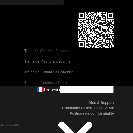
Trains de Albufeira à Lisbonne
Trains de Madrid à Lisbonne
Trains de Coimbra à Lisbonne
Trains de Coimbra à Porto
Français
Trains de Valence à Barcelone
Aide & Support
Trains de Séville à Barcelone
Conditions Générales de Vente
Politique de confidentialité
Trains de Malaga à Barcelone
 un transporteur
Trains de Malaga à Madrid