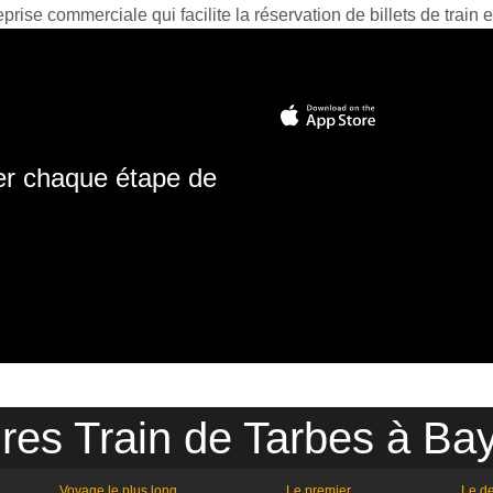
prise commerciale qui facilite la réservation de billets de train e
ter chaque étape de
ires Train de Tarbes à Ba
Voyage le plus long
Le premier
Le de