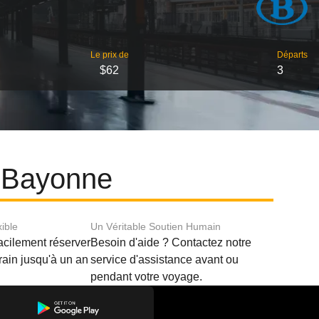
Le prix de
Départs
$62
3
t Bayonne
xible
Un Véritable Soutien Humain
acilement réserver
Besoin d'aide ? Contactez notre
train jusqu'à un an
service d'assistance avant ou
pendant votre voyage.