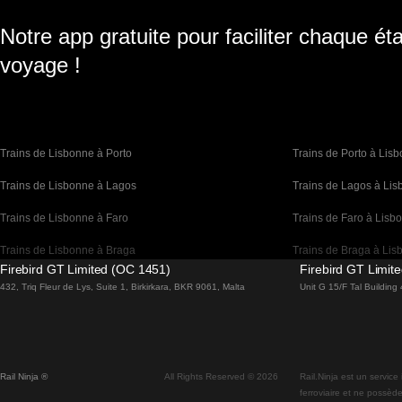
Notre app gratuite pour faciliter chaque ét
voyage !
Trains de Lisbonne à Porto
Trains de Porto à Lis
Trains de Lisbonne à Lagos
Trains de Lagos à Li
Trains de Lisbonne à Faro
Trains de Faro à Lisb
Trains de Lisbonne à Braga
Trains de Braga à Lis
Firebird GT Limited (OC 1451)
Firebird GT Limit
Trains de Barcelone à Madrid
Trains de Madrid à Ba
432, Triq Fleur de Lys, Suite 1, Birkirkara, BKR 9061, Malta
Unit G 15/F Tal Buildin
Trains de Barcelone à Paris
Trains de Paris à Bar
Trains de Barcelone à San Sebastian
Trains de San Sebasti
Rail Ninja ®
All Rights Reserved © 2026
Rail.Ninja est un service
Trains de Madrid à Séville
Trains de Séville à Ma
ferroviaire et ne possède