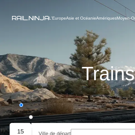
L'Europe
Asie et Océanie
Amériques
Moyen-Ori
Train
Aller simple
Aller-retour
15
Ville de départ