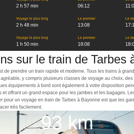
2 h 57 min
06:12
11:
Voyage le plus long
Le premier
Le de
2 h 48 min
13:08
17:
Voyage le plus long
Le premier
Le de
1 h 50 min
18:08
18:
ons sur le train de Tarbes
de prendre un train rapide et moderne. Tous les trains à grande v
agréable, y compris plusieurs classes de voyage au choix, des t
ques équipements à bord sont également à votre disposition pend
s et offrant un grand espace pour les jambes et les bagages. L
ter pour un voyage en train de Tarbes à Bayonne est que les gare
acer très facilement.
93 km