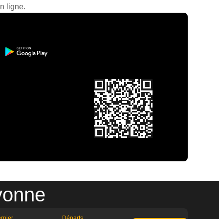
n ligne.
yonne
rnier
Départs