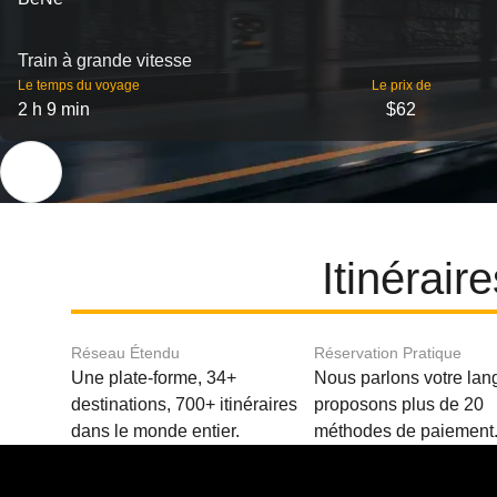
Train à grande vitesse
Le temps du voyage
Le prix de
2 h 9 min
$62
Itinérai
Réseau Étendu
Réservation Pratique
Une plate-forme, 34+
Nous parlons votre lan
destinations, 700+ itinéraires
proposons plus de 20
dans le monde entier.
méthodes de paiement