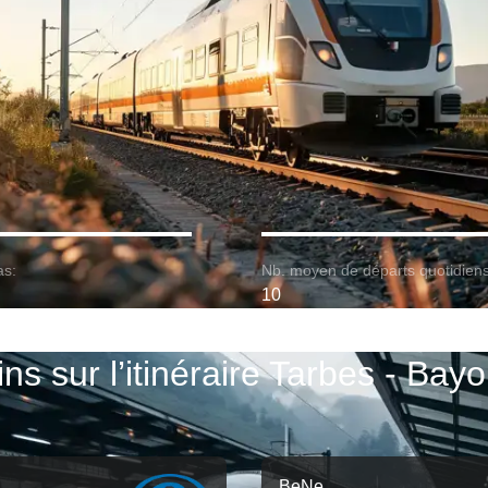
as:
Nb. moyen de départs quotidiens
10
ins sur l’itinéraire Tarbes - Bay
BeNe