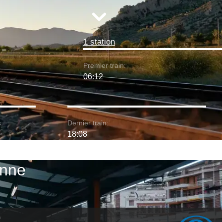
1 station
Premier train:
06:12
:
Dernier train:
18:08
onne