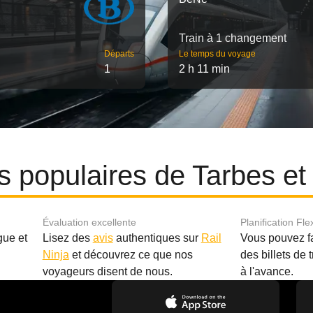
Train à 1 changement
Départs
Le temps du voyage
1
2 h 11 min
res populaires de Tarbes e
Évaluation excellente
Planification Fle
gue et
Lisez des
avis
authentiques sur
Rail
Vous pouvez f
Ninja
et découvrez ce que nos
des billets de 
.
voyageurs disent de nous.
à l'avance.