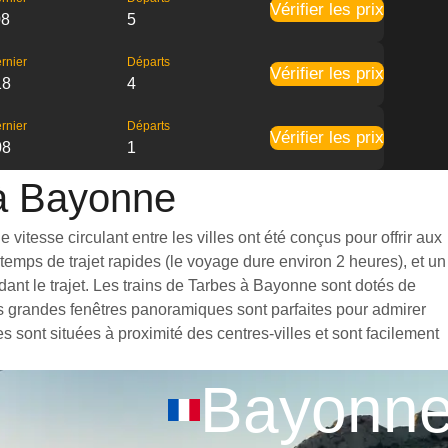
Vérifier les prix
08
5
rnier
Départs
Vérifier les prix
18
4
rnier
Départs
Vérifier les prix
08
1
 à Bayonne
itesse circulant entre les villes ont été conçus pour offrir aux
emps de trajet rapides (le voyage dure environ 2 heures), et un
ant le trajet. Les trains de Tarbes à Bayonne sont dotés de
es grandes fenêtres panoramiques sont parfaites pour admirer
s sont situées à proximité des centres-villes et sont facilement
Bayonn