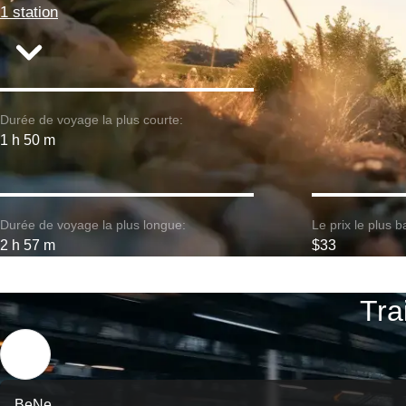
1 station
Durée de voyage la plus courte:
1 h 50 m
Durée de voyage la plus longue:
Le prix le plus b
2 h 57 m
$33
Tra
BeNe