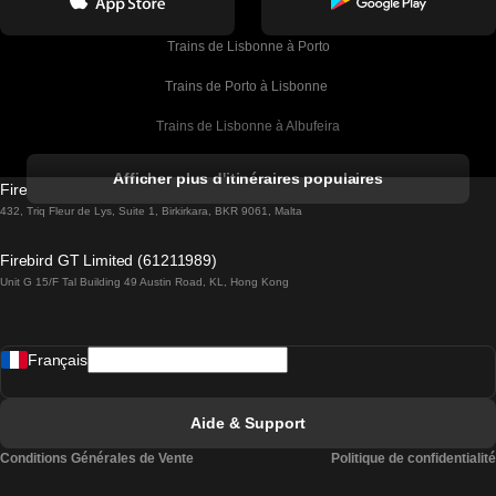
Trains de Lisbonne à Porto
Trains de Porto à Lisbonne 
Trains de Lisbonne à Albufeira
Trains de Albufeira à Lisbonne
Afficher plus d'itinéraires populaires
Firebird GT Limited (OC 1451)
Trains de Lisbonne à Lagos
432, Triq Fleur de Lys, Suite 1, Birkirkara, BKR 9061, Malta
Trains de Lagos à Lisbonne
Firebird GT Limited (61211989)
Unit G 15/F Tal Building 49 Austin Road, KL, Hong Kong
Trains de Lisbonne à Madrid
Trains de Madrid à Lisbonne
Français
Trains de Lisbonne à Faro
Trains de Faro à Lisbonne
Aide & Support
Trains de Lisbonne à Coimbra
Conditions Générales de Vente
Politique de confidentialité
Trains de Coimbra à Lisbonne