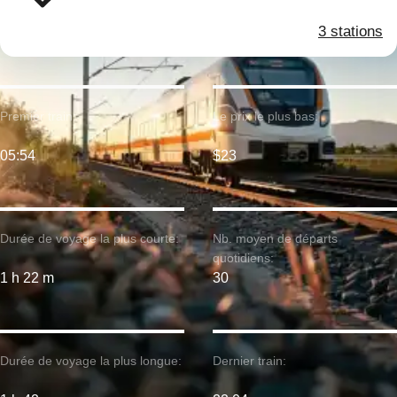
3 stations
Premier train:
Le prix le plus bas:
05:54
$23
Durée de voyage la plus courte:
Nb. moyen de départs
quotidiens:
1 h 22 m
30
Durée de voyage la plus longue:
Dernier train: