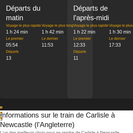
Départs du
Départs de
matin
l’après-midi
Voyage le plus rapide
Voyage le plus long
Voyage le plus rapide
Voyage le plus
1 h 24 min
1 h 42 min
1 h 22 min
1 h 30 min
Le premier
Le dernier
Le premier
Le dernier
05:54
11:53
12:33
17:33
Départs
Départs
13
11
1
Informations sur le train de Carlisle à
2
3
Newcastle (l'Angleterre)
L'un des meilleurs choix pour se rendre de Carlisle à Newcastle