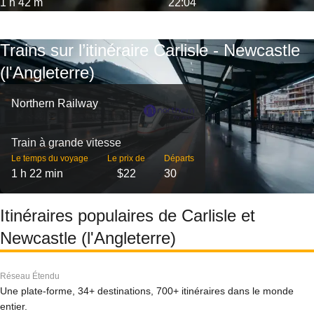
1 h 42 m
22:04
Trains sur l’itinéraire Carlisle - Newcastle
(l'Angleterre)
Northern Railway
Train à grande vitesse
Le temps du voyage
Le prix de
Départs
1 h 22 min
$22
30
Itinéraires populaires de Carlisle et
Newcastle (l'Angleterre)
Réseau Étendu
Une plate-forme, 34+ destinations, 700+ itinéraires dans le monde
entier.