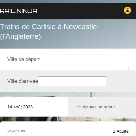
Trains de Carlisle à Newcastle
(l'Angleterre)
Ville de départ
Ville d'arrivée
14 août 2026
Ajouter un retour
1
Adulte
Voyageurs