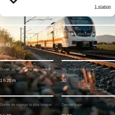
1 station
Premier train:
Le prix le plus bas:
05:42
$22
Durée de voyage la plus courte:
Nb. moyen de départs
quotidiens:
1 h 20 m
30
Durée de voyage la plus longue:
Dernier train: