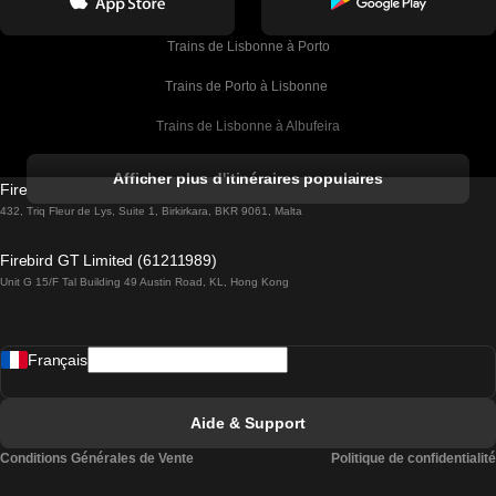
Trains de Lisbonne à Porto
Trains de Porto à Lisbonne 
Trains de Lisbonne à Albufeira
Trains de Albufeira à Lisbonne
Afficher plus d'itinéraires populaires
Firebird GT Limited (OC 1451)
Trains de Lisbonne à Lagos
432, Triq Fleur de Lys, Suite 1, Birkirkara, BKR 9061, Malta
Trains de Lagos à Lisbonne
Firebird GT Limited (61211989)
Unit G 15/F Tal Building 49 Austin Road, KL, Hong Kong
Trains de Lisbonne à Madrid
Trains de Madrid à Lisbonne
Français
Trains de Lisbonne à Faro
Trains de Faro à Lisbonne
Aide & Support
Trains de Lisbonne à Coimbra
Conditions Générales de Vente
Politique de confidentialité
Trains de Coimbra à Lisbonne