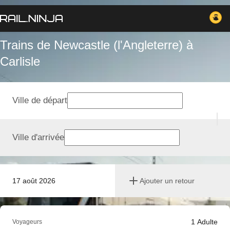
Trains de Newcastle (l'Angleterre) à
Carlisle
Ville de départ
Ville d'arrivée
17 août 2026
Ajouter un retour
1
Adulte
Voyageurs