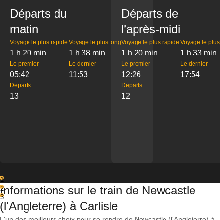
Départs du
Départs de
matin
l’après-midi
Voyage le plus rapide
Voyage le plus long
Voyage le plus rapide
Voyage le plus
1 h 20 min
1 h 38 min
1 h 20 min
1 h 33 min
Le premier
Le dernier
Le premier
Le dernier
05:42
11:53
12:26
17:54
Départs
Départs
13
12
1
Informations sur le train de Newcastle
2
3
(l'Angleterre) à Carlisle
L'un des meilleurs choix pour se rendre de Newcastle (l'Angleterre) à