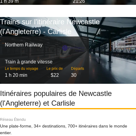
1 h 39 m
21:26
Trains sur l’itinéraire Newcastle
(l'Angleterre) - Carlisle
Northern Railway
Train à grande vitesse
Le temps du voyage
Le prix de
Départs
1 h 20 min
$22
30
Itinéraires populaires de Newcastle
(l'Angleterre) et Carlisle
Réseau Étendu
Une plate-forme, 34+ destinations, 700+ itinéraires dans le monde
entier.