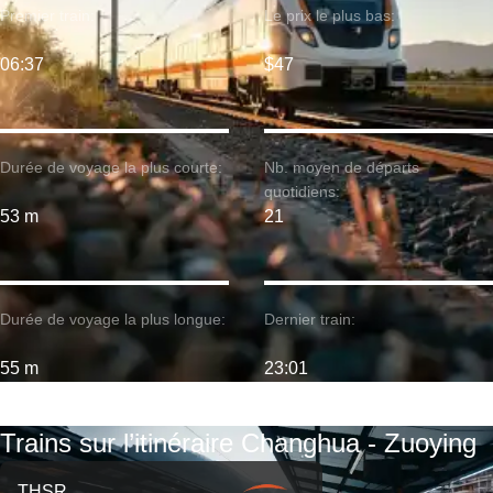
Premier train:
Le prix le plus bas:
06:37
$47
Durée de voyage la plus courte:
Nb. moyen de départs
quotidiens:
53 m
21
Durée de voyage la plus longue:
Dernier train:
55 m
23:01
Trains sur l’itinéraire Changhua - Zuoying
THSR