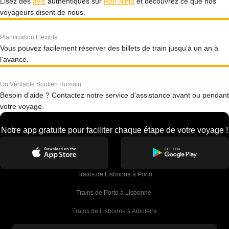
Lisez des
avis
authentiques sur
Rail Ninja
et découvrez ce que nos
voyageurs disent de nous.
Planification Flexible
Vous pouvez facilement réserver des billets de train jusqu'à un an à
l'avance.
Un Véritable Soutien Humain
Besoin d'aide ? Contactez notre service d'assistance avant ou pendant
votre voyage.
Notre app gratuite pour faciliter chaque étape de votre voyage !
Trains de Lisbonne à Porto
Trains de Porto à Lisbonne 
Trains de Lisbonne à Albufeira