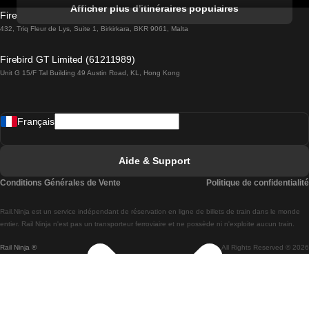
Trains de Albufeira à Lisbonne
Afficher plus d'itinéraires populaires
Firebird GT Limited (OC 1451)
Trains de Lisbonne à Lagos
432, Triq Fleur de Lys, Suite 1, Birkirkara, BKR 9061, Malta
Trains de Lagos à Lisbonne
Firebird GT Limited (61211989)
Unit G 15/F Tal Building 49 Austin Road, KL, Hong Kong
Trains de Lisbonne à Madrid
Trains de Madrid à Lisbonne
Français
Trains de Lisbonne à Faro
Trains de Faro à Lisbonne
Aide & Support
Trains de Lisbonne à Coimbra
Conditions Générales de Vente
Politique de confidentialité
Trains de Coimbra à Lisbonne
Rail.Ninja est un service indépendant de réservation en ligne de billets de train dans le monde
Trains de Lisbonne à Braga
entier. Rail Ninja n'est pas un transporteur ferroviaire et ne possède ni n'exploite aucun train.
Rail Ninja ®
All Rights Reserved © 2026
Trains de Braga à Lisbonne
Trains de Porto à Coimbra
Trains de Coimbra à Porto