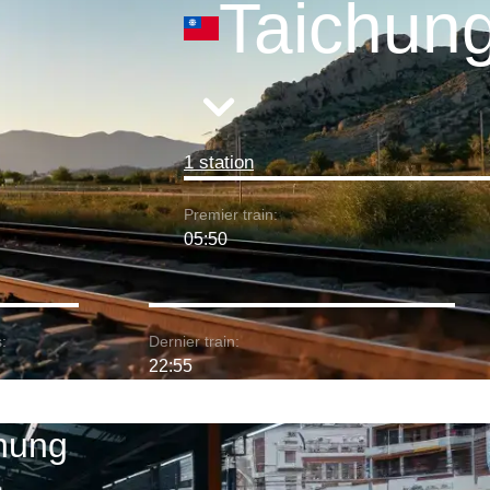
Taichun
1 station
Premier train:
05:50
:
Dernier train:
22:55
chung