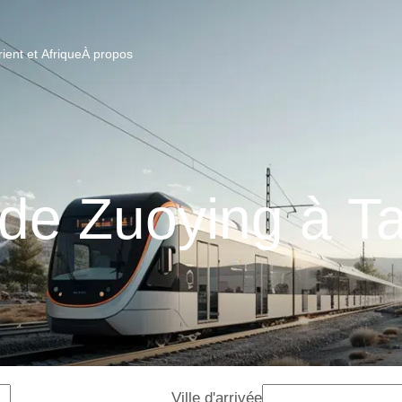
ent et Afrique
À propos
 de Zuoying à T
Ville d'arrivée