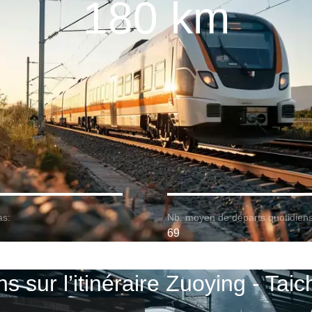
180 km
as:
Nb. moyen de départs quotidiens
69
ns sur l’itinéraire Zuoying - Tai