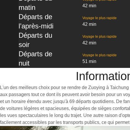
42 min
matin
Départs de
Voyage le plus rapide
42 min
l’après-midi
Départs du
Voyage le plus rapide
42 min
soir
Départs de
Voyage le plus rapide
51 min
nuit
Informatio
L'un des meilleurs choix pour se rendre de Zuoying à Taichung es
aux passagers tout ce dont ils peuvent avoir besoin pour un vo
et un horaire étendu avec jusqu'à 69 départs quotidiens. De fan
de voitures légères et spacieuses, équipées de sièges conforta
les vues spectaculaires le long du trajet. Une autre raison d'op
facilement accessibles par les transports publics, ce qui permet