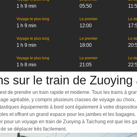
1 h 9 min
05:50
11:
Voyage le plus long
Le premier
Le de
1 h 9 min
12:00
17:
Voyage le plus long
Le premier
Le de
1 h 9 min
18:00
20:
Voyage le plus long
Le premier
Le de
1 h 8 min
21:05
22:
ns sur le train de Zuoying
t de prendre un train rapide et moderne. Tous les trains à grande
yage agréable, y compris plusieurs classes de voyage au choix, 
tastiques équipements à bord sont également à votre disposition
bles et offrant un grand espace pour les jambes et les bagages
ter pour un voyage en train de Zuoying à Taichung est que les gar
 de se déplacer très facilement.