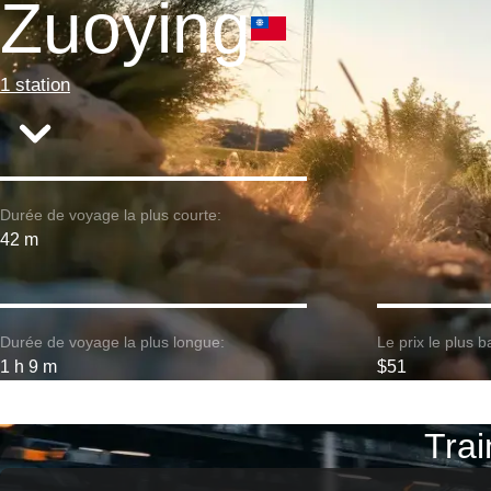
Zuoying
1 station
Durée de voyage la plus courte:
42 m
Durée de voyage la plus longue:
Le prix le plus b
1 h 9 m
$51
Trai