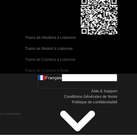
Trains de Albufeira à Lisbonne
Trains de Madrid à Lisbonne
Trains de Coimbra à Lisbonne
Trains de Coimbra à Porto
Français
Trains de Valence à Barcelone
Aide & Support
Trains de Séville à Barcelone
Conditions Générales de Vente
Politique de confidentialité
Trains de Malaga à Barcelone
 un transporteur
Trains de Malaga à Madrid
Trains de Cordoue à Madrid
Trains de San Sebastian à Madrid