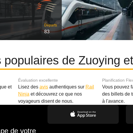
Départs
83
es populaires de Zuoying e
Évaluation excellente
Planification Fle
gue et
Lisez des
avis
authentiques sur
Rail
Vous pouvez f
Ninja
et découvrez ce que nos
des billets de 
.
voyageurs disent de nous.
à l'avance.
ape de votre