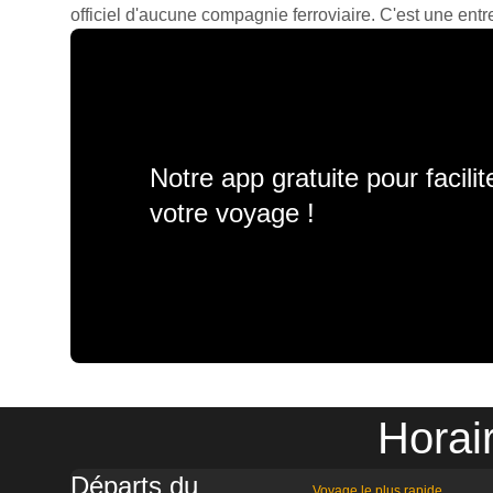
officiel d'aucune compagnie ferroviaire. C'est une entre
Notre app gratuite pour facili
votre voyage !
Horai
Départs du
Voyage le plus rapide