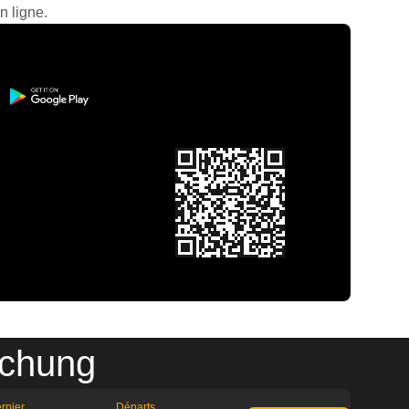
n ligne.
ichung
rnier
Départs