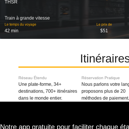
THSR
Train à grande vitesse
Le temps du voyage
Le prix de
42 min
$51
Itinérair
Réseau Étendu
Réservation Pratique
Une plate-forme, 34+
Nous parlons votre lan
destinations, 700+ itinéraires
proposons plus de 20
dans le monde entier.
méthodes de paiement
Notre app gratuite pour faciliter chaque ét