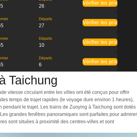
Vérifier les prix
55
26
rnier
Départs
Vérifier les prix
55
27
rnier
Départs
Vérifier les prix
55
10
rnier
Départs
Vérifier les prix
55
6
 à Taichung
 vitesse circulant entre les villes ont été conçus pour offrir
des temps de trajet rapides (le voyage dure environ 1 heures),
 pendant le trajet. Les trains de Zuoying à Taichung sont dotés
. Les grandes fenêtres panoramiques sont parfaites pour admirer
es sont situées à proximité des centres-villes et sont