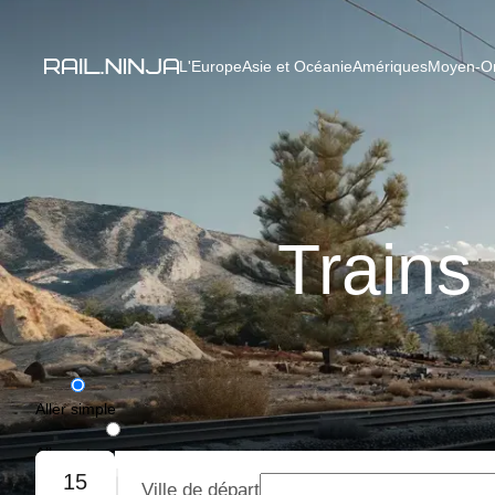
L'Europe
Asie et Océanie
Amériques
Moyen-Ori
Trains
Aller simple
Aller-retour
15
Ville de départ