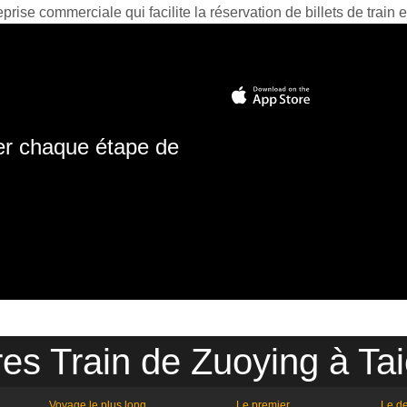
prise commerciale qui facilite la réservation de billets de train e
ter chaque étape de
res Train de Zuoying à Ta
Voyage le plus long
Le premier
Le de