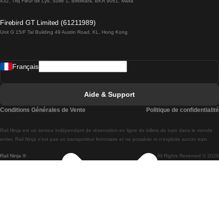
432, Triq Fleur de Lys, Suite 1, Birkirkara, BKR 9061, Malta
Trains de Lagos à Lisbonne
Firebird GT Limited (61211989)
Unit G 15/F Tal Building 49 Austin Road, KL, Hong Kong
Trains de Lisbonne à Madrid
Trains de Madrid à Lisbonne
Français
Trains de Lisbonne à Faro
Trains de Faro à Lisbonne
Aide & Support
Trains de Lisbonne à Coimbra
Conditions Générales de Vente
Politique de confidentialité
Trains de Coimbra à Lisbonne
Rail.Ninja est un service indépendant de réservation en ligne de billets de train dans le monde
Trains de Lisbonne à Braga
entier. Rail Ninja n'est pas un transporteur ferroviaire et ne possède ni n'exploite aucun train.
Rail Ninja ®
All Rights Reserved © 2026
Trains de Braga à Lisbonne
Trains de Porto à Coimbra
Trains de Coimbra à Porto
Trains de Barcelone à Madrid