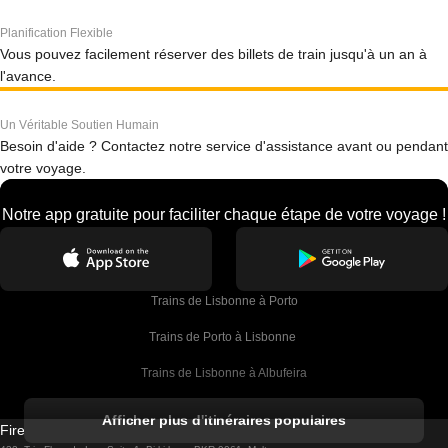
Planification Flexible
Vous pouvez facilement réserver des billets de train jusqu'à un an à
l'avance.
Un Véritable Soutien Humain
Besoin d'aide ? Contactez notre service d'assistance avant ou pendant
votre voyage.
Notre app gratuite pour faciliter chaque étape de votre voyage !
Trains de Lisbonne à Porto
Trains de Porto à Lisbonne 
Trains de Lisbonne à Albufeira
Trains de Albufeira à Lisbonne
Afficher plus d'itinéraires populaires
Firebird GT Limited (OC 1451)
Trains de Lisbonne à Lagos