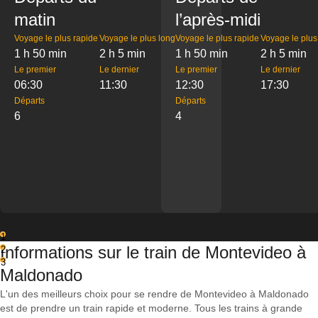
matin
l’après-midi
Voyage le plus rapide
Voyage le plus long
Voyage le plus rapide
Voyage le plus
1 h 50 min
2 h 5 min
1 h 50 min
2 h 5 min
Le premier
Le dernier
Le premier
Le dernier
06:30
11:30
12:30
17:30
Départs
Départs
6
4
1
Informations sur le train de Montevideo à
2
3
Maldonado
L'un des meilleurs choix pour se rendre de Montevideo à Maldonado
est de prendre un train rapide et moderne. Tous les trains à grande