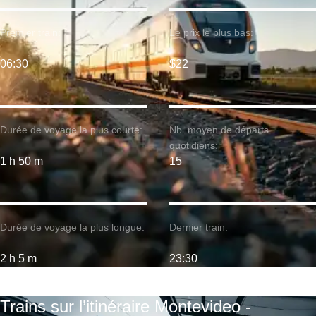
Premier train:
Le prix le plus bas:
06:30
$22
Durée de voyage la plus courte:
Nb. moyen de départs
quotidiens:
1 h 50 m
15
Durée de voyage la plus longue:
Dernier train:
2 h 5 m
23:30
Trains sur l’itinéraire Montevideo -