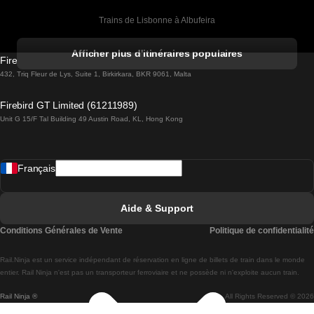
Trains de Lisbonne à Albufeira
Trains de Albufeira à Lisbonne
Afficher plus d'itinéraires populaires
Firebird GT Limited (OC 1451)
Trains de Lisbonne à Lagos
432, Triq Fleur de Lys, Suite 1, Birkirkara, BKR 9061, Malta
Trains de Lagos à Lisbonne
Firebird GT Limited (61211989)
Unit G 15/F Tal Building 49 Austin Road, KL, Hong Kong
Trains de Lisbonne à Madrid
Trains de Madrid à Lisbonne
Français
Trains de Lisbonne à Faro
Trains de Faro à Lisbonne
Aide & Support
Trains de Lisbonne à Coimbra
Conditions Générales de Vente
Politique de confidentialité
Trains de Coimbra à Lisbonne
Rail.Ninja est un service indépendant de réservation en ligne de billets de train dans le monde
Trains de Lisbonne à Braga
entier. Rail Ninja n'est pas un transporteur ferroviaire et ne possède ni n'exploite aucun train.
Rail Ninja ®
All Rights Reserved © 2026
Trains de Braga à Lisbonne