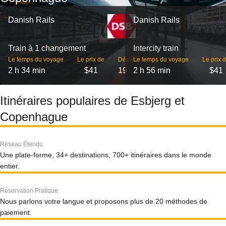
Danish Rails
Danish Rails
Train à 1 changement
Intercity train
Le temps du voyage
Le prix de
Départs
Le temps du voyage
Le prix 
2 h 34 min
$41
19
2 h 56 min
$41
Itinéraires populaires de Esbjerg et
Copenhague
Réseau Étendu
Une plate-forme, 34+ destinations, 700+ itinéraires dans le monde
entier.
Réservation Pratique
Nous parlons votre langue et proposons plus de 20 méthodes de
paiement.