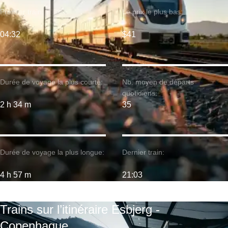
Premier train:
Le prix le plus bas:
04:32
$41
Durée de voyage la plus courte:
Nb. moyen de départs
quotidiens:
2 h 34 m
35
Durée de voyage la plus longue:
Dernier train:
4 h 57 m
21:03
Trains sur l’itinéraire Esbjerg -
Copenhague