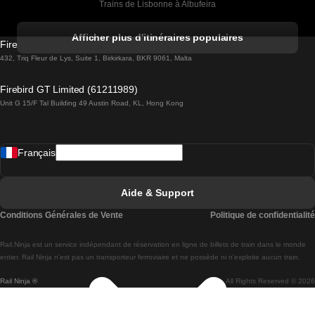
Trains de Lisbonne à Albufeira
Trains de Albufeira à Lisbonne
Afficher plus d'itinéraires populaires
Firebird GT Limited (OC 1451)
Trains de Lisbonne à Lagos
432, Triq Fleur de Lys, Suite 1, Birkirkara, BKR 9061, Malta
Trains de Lagos à Lisbonne
Firebird GT Limited (61211989)
Unit G 15/F Tal Building 49 Austin Road, KL, Hong Kong
Trains de Lisbonne à Madrid
Trains de Madrid à Lisbonne
Français
Trains de Lisbonne à Faro
Trains de Faro à Lisbonne
Aide & Support
Trains de Lisbonne à Coimbra
Conditions Générales de Vente
Politique de confidentialité
Trains de Coimbra à Lisbonne
Rail.Ninja est un service indépendant de réservation en ligne de billets de train dans le monde
Trains de Lisbonne à Braga
entier. Rail Ninja n'est pas un transporteur ferroviaire et ne possède ni n'exploite aucun train.
Rail Ninja ®
All Rights Reserved © 2026
Trains de Braga à Lisbonne
Trains de Porto à Coimbra