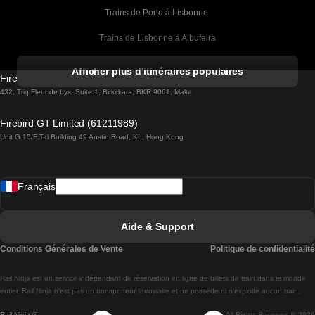
Trains de Porto à Lisbonne 
Trains de Lisbonne à Albufeira
Trains de Albufeira à Lisbonne
Afficher plus d'itinéraires populaires
Firebird GT Limited (OC 1451)
Trains de Lisbonne à Lagos
432, Triq Fleur de Lys, Suite 1, Birkirkara, BKR 9061, Malta
Trains de Lagos à Lisbonne
Firebird GT Limited (61211989)
Unit G 15/F Tal Building 49 Austin Road, KL, Hong Kong
Trains de Lisbonne à Madrid
Trains de Madrid à Lisbonne
Français
Trains de Lisbonne à Faro
Trains de Faro à Lisbonne
Aide & Support
Trains de Lisbonne à Coimbra
Conditions Générales de Vente
Politique de confidentialité
Trains de Coimbra à Lisbonne
Rail.Ninja est un service indépendant de réservation en ligne de billets de train dans le monde
Trains de Lisbonne à Braga
entier. Rail Ninja n'est pas un transporteur ferroviaire et ne possède ni n'exploite aucun train.
Rail Ninja ®
All Rights Reserved © 2026