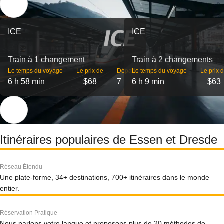
ICE
ICE
Train à 1 changement
Train à 2 changements
Le temps du voyage
Le prix de
Départs
Le temps du voyage
Le prix 
6 h 58 min
$68
7
6 h 9 min
$63
Itinéraires populaires de Essen et Dresde
Réseau Étendu
Une plate-forme, 34+ destinations, 700+ itinéraires dans le monde
entier.
Réservation Pratique
Nous parlons votre langue et proposons plus de 20 méthodes de