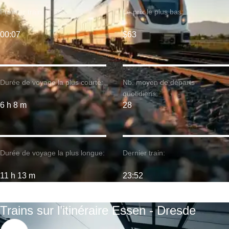
Premier train:
Le prix le plus bas:
00:07
$63
Durée de voyage la plus courte:
Nb. moyen de départs
quotidiens:
6 h 8 m
28
Durée de voyage la plus longue:
Dernier train:
11 h 13 m
23:52
Trains sur l’itinéraire Essen - Dresde