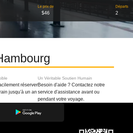
Le prix de
Départs
$46
2
t Hambourg
xible
Un Véritable Soutien Humain
acilement réserver
Besoin d'aide ? Contactez notre
train jusqu'à un an
service d'assistance avant ou
pendant votre voyage.