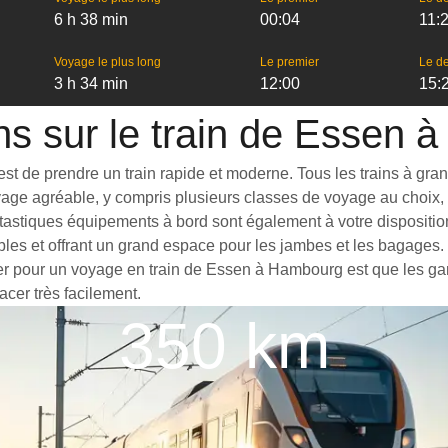
6 h 38 min
00:04
11:
Voyage le plus long
Le premier
Le de
3 h 34 min
12:00
15:
ns sur le train de Essen
de prendre un train rapide et moderne. Tous les trains à grande 
yage agréable, y compris plusieurs classes de voyage au choix, 
ntastiques équipements à bord sont également à votre dispositio
bles et offrant un grand espace pour les jambes et les bagages
ter pour un voyage en train de Essen à Hambourg est que les gare
acer très facilement.
350 km