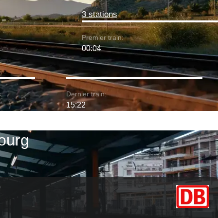
3 stations
Premier train:
00:04
:
Dernier train:
15:22
bourg