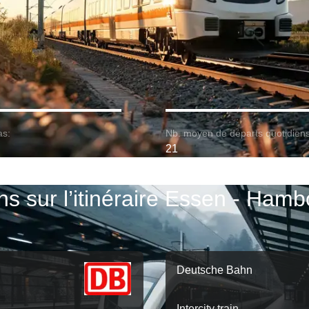
as:
Nb. moyen de départs quotidiens
21
ns sur l’itinéraire Essen - Ham
Deutsche Bahn
Intercity train