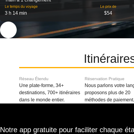
Le temps du voyage
Le prix de
3 h 14 min
$54
Itinérair
Réseau Étendu
Réservation Pratique
Une plate-forme, 34+
Nous parlons votre lan
destinations, 700+ itinéraires
proposons plus de 20
dans le monde entier.
méthodes de paiement
Notre app gratuite pour faciliter chaque ét