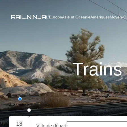
L'Europe
Asie et Océanie
Amériques
Moyen-Ori
Trains
Aller simple
Aller-retour
13
Ville de départ