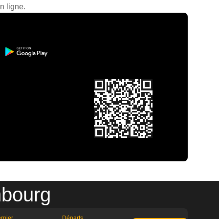
n ligne.
mbourg
rnier
Départs