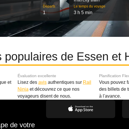
Départs
Le temps du voyage
1
3 h 5 min
es populaires de Essen e
Évaluation excellente
Planification Fle
gue et
Lisez des
avis
authentiques sur
Rail
Vous pouvez f
Ninja
et découvrez ce que nos
des billets de 
.
voyageurs disent de nous.
à l'avance.
ape de votre