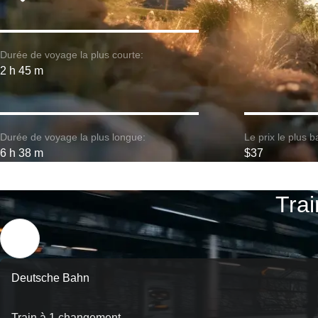
Durée de voyage la plus courte:
2 h 45 m
Durée de voyage la plus longue:
Le prix le plus b
6 h 38 m
$37
Trai
Deutsche Bahn
Train à 1 changement