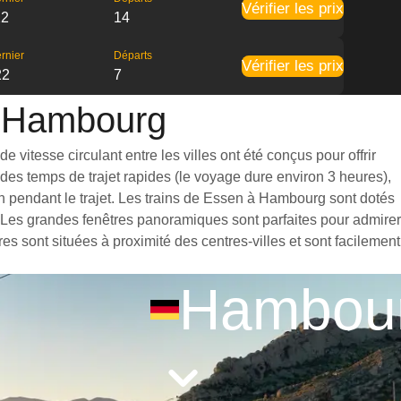
Vérifier les prix
22
14
rnier
Départs
Vérifier les prix
22
7
 à Hambourg
vitesse circulant entre les villes ont été conçus pour offrir
des temps de trajet rapides (le voyage dure environ 3 heures),
n pendant le trajet. Les trains de Essen à Hambourg sont dotés
. Les grandes fenêtres panoramiques sont parfaites pour admirer
s sont situées à proximité des centres-villes et sont facilement
Hambou