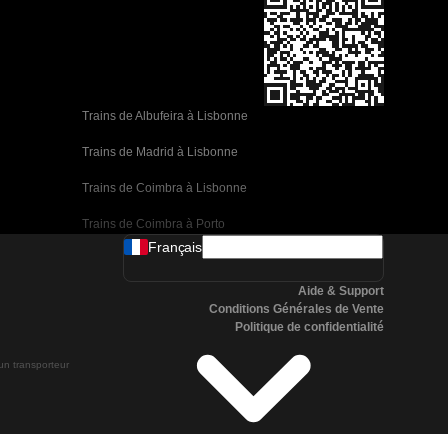
Trains de Albufeira à Lisbonne
Trains de Madrid à Lisbonne
Trains de Coimbra à Lisbonne
Trains de Coimbra à Porto
Français
Trains de Valence à Barcelone
Aide & Support
Trains de Séville à Barcelone
Conditions Générales de Vente
Politique de confidentialité
Trains de Malaga à Barcelone
 un transporteur
Trains de Malaga à Madrid
Trains de Cordoue à Madrid
Trains de San Sebastian à Madrid