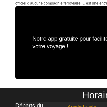
officiel d'aucune compagnie ferroviaire. C'est une entre
Notre app gratuite pour facili
votre voyage !
Horai
Départs du
Voyage le plus rapide