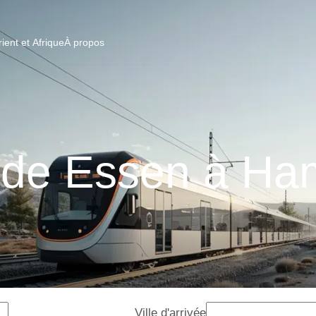
ent et Afrique
À propos
 de Essen à H
Ville d'arrivée