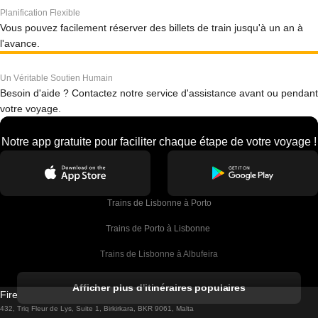
Planification Flexible
Vous pouvez facilement réserver des billets de train jusqu'à un an à
l'avance.
Un Véritable Soutien Humain
Besoin d'aide ? Contactez notre service d'assistance avant ou pendant
votre voyage.
Notre app gratuite pour faciliter chaque étape de votre voyage !
Trains de Lisbonne à Porto
Trains de Porto à Lisbonne 
Trains de Lisbonne à Albufeira
Trains de Albufeira à Lisbonne
Afficher plus d'itinéraires populaires
Firebird GT Limited (OC 1451)
Trains de Lisbonne à Lagos
432, Triq Fleur de Lys, Suite 1, Birkirkara, BKR 9061, Malta