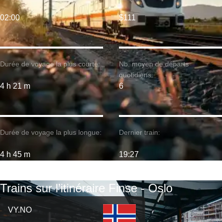
02:00
$111
Durée de voyage la plus courte:
Nb. moyen de départs
quotidiens:
4 h 21 m
6
Durée de voyage la plus longue:
Dernier train:
4 h 45 m
19:27
Trains sur l’itinéraire Finse - Oslo
VY.NO