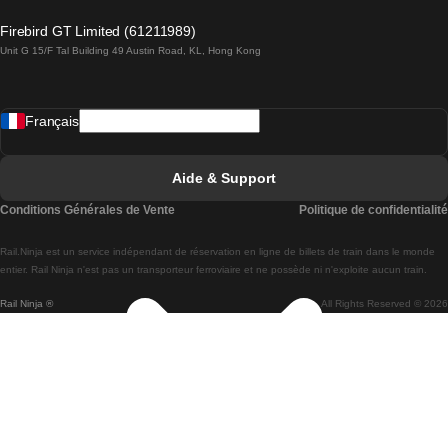
Trains de Lagos à Lisbonne
Firebird GT Limited (61211989)
Unit G 15/F Tal Building 49 Austin Road, KL, Hong Kong
Trains de Lisbonne à Madrid
Trains de Madrid à Lisbonne
Français
Trains de Lisbonne à Faro
Trains de Faro à Lisbonne
Aide & Support
Trains de Lisbonne à Coimbra
Conditions Générales de Vente
Politique de confidentialité
Trains de Coimbra à Lisbonne
Rail.Ninja est un service indépendant de réservation en ligne de billets de train dans le monde
Trains de Lisbonne à Braga
entier. Rail Ninja n'est pas un transporteur ferroviaire et ne possède ni n'exploite aucun train.
Rail Ninja ®
All Rights Reserved © 2026
Trains de Braga à Lisbonne
Trains de Porto à Coimbra
Trains de Coimbra à Porto
Trains de Barcelone à Madrid