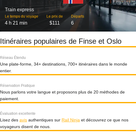
Train express
Le temps du voyage
Le prix de
Départs
4 h 21 min
$111
6
Itinéraires populaires de Finse et Oslo
Réseau Étendu
Une plate-forme, 34+ destinations, 700+ itinéraires dans le monde
entier.
Réservation Pratique
Nous parlons votre langue et proposons plus de 20 méthodes de
paiement.
Évaluation excellente
Lisez des
avis
authentiques sur
Rail Ninja
et découvrez ce que nos
voyageurs disent de nous.