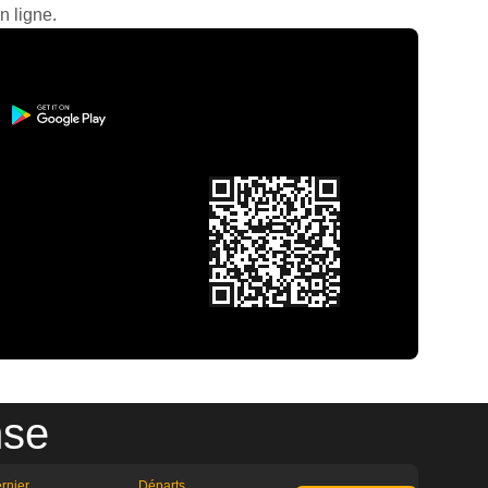
n ligne.
nse
rnier
Départs