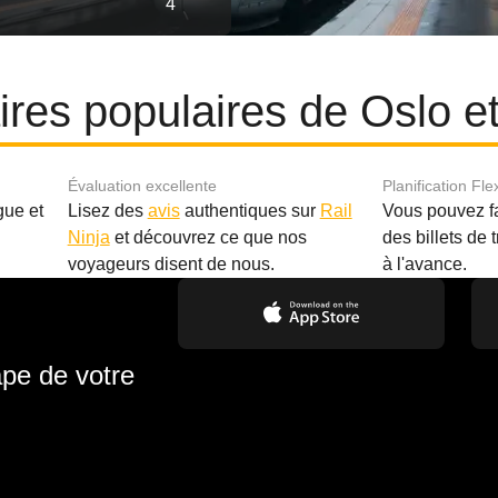
4
aires populaires de Oslo e
Évaluation excellente
Planification Fle
gue et
Lisez des
avis
authentiques sur
Rail
Vous pouvez f
Ninja
et découvrez ce que nos
des billets de 
.
voyageurs disent de nous.
à l'avance.
ape de votre