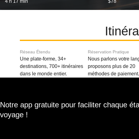
4 h 17 min
$78
Itinér
Réseau Étendu
Réservation Pratique
Une plate-forme, 34+
Nous parlons votre lan
destinations, 700+ itinéraires
proposons plus de 20
dans le monde entier.
méthodes de paiement
Notre app gratuite pour faciliter chaque ét
voyage !