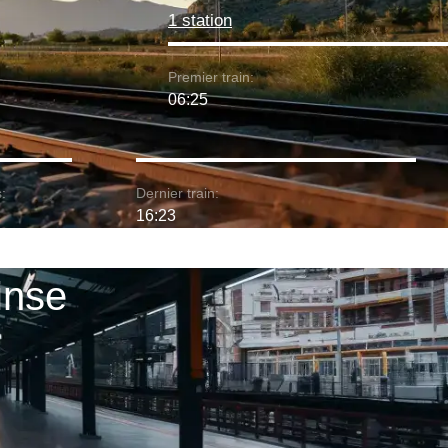
1 station
Premier train:
06:25
:
Dernier train:
16:23
Finse