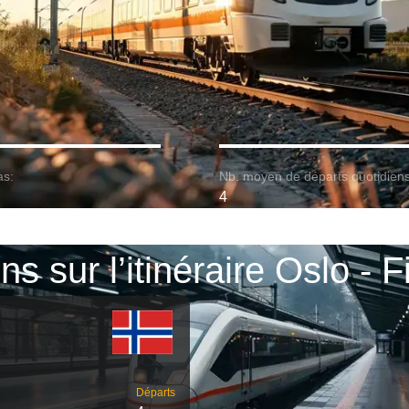
as:
Nb. moyen de départs quotidiens
4
ns sur l’itinéraire Oslo - 
Départs