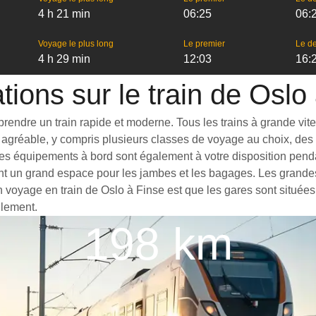
4 h 21 min
06:25
06:
Voyage le plus long
Le premier
Le de
4 h 29 min
12:03
16:
tions sur le train de Oslo
endre un train rapide et moderne. Tous les trains à grande vitess
agréable, y compris plusieurs classes de voyage au choix, des t
es équipements à bord sont également à votre disposition pendant
ant un grand espace pour les jambes et les bagages. Les grande
un voyage en train de Oslo à Finse est que les gares sont situées
ilement.
198 km