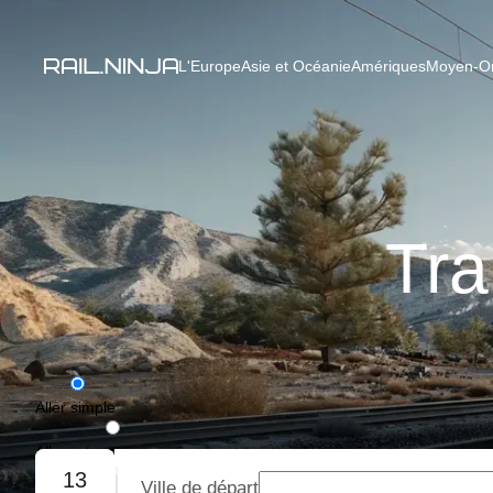
L'Europe
Asie et Océanie
Amériques
Moyen-Ori
Tra
Aller simple
Aller-retour
13
Ville de départ