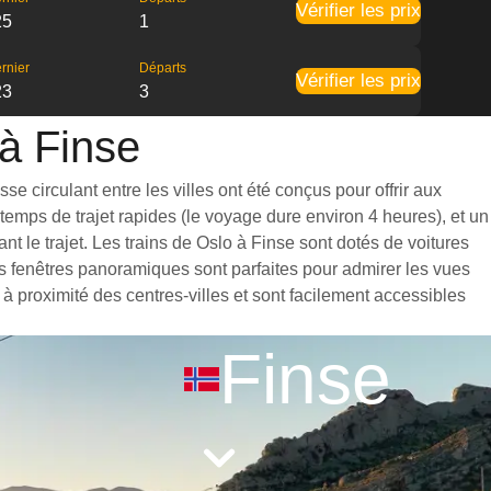
Vérifier les prix
25
1
rnier
Départs
Vérifier les prix
23
3
 à Finse
e circulant entre les villes ont été conçus pour offrir aux
emps de trajet rapides (le voyage dure environ 4 heures), et un
 le trajet. Les trains de Oslo à Finse sont dotés de voitures
s fenêtres panoramiques sont parfaites pour admirer les vues
 à proximité des centres-villes et sont facilement accessibles
Finse