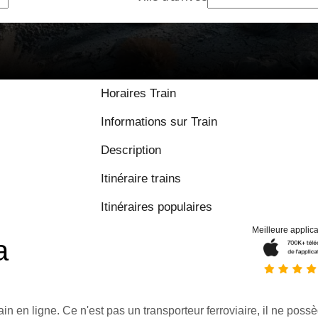
8.9 / 10 basé su
Horaires Train
Informations sur Train
Description
Itinéraire trains
Itinéraires populaires
Meilleure applica
a
ain en ligne. Ce n'est pas un transporteur ferroviaire, il ne possè