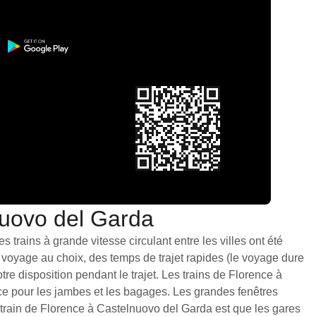
lnuovo del Garda
trains à grande vitesse circulant entre les villes ont été
 voyage au choix, des temps de trajet rapides (le voyage dure
e disposition pendant le trajet. Les trains de Florence à
ce pour les jambes et les bagages. Les grandes fenêtres
 train de Florence à Castelnuovo del Garda est que les gares