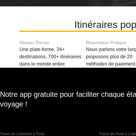
Itinéraires po
Réseau Étendu
Réservation Pratique
Une plate-forme, 34+
Nous parlons votre lan
destinations, 700+ itinéraires
proposons plus de 20
dans le monde entier.
méthodes de paiement
Notre app gratuite pour faciliter chaque ét
voyage !
Trains de Lisbonne à Porto
Trains de Porto à Lis