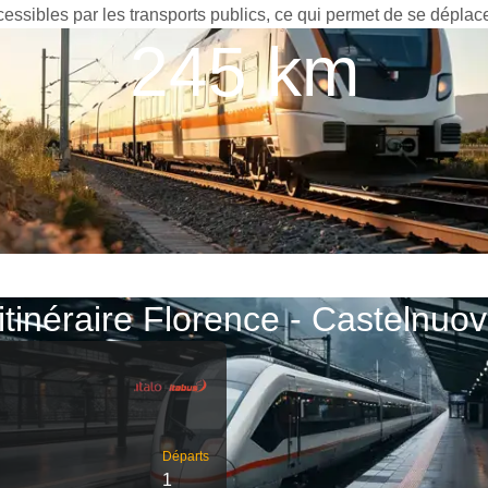
cessibles par les transports publics, ce qui permet de se déplace
245 km
’itinéraire Florence - Castelnuo
Départs
1