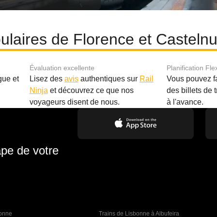
pulaires de Florence et Castel
Évaluation excellente
Planification Fle
gue et
Lisez des
avis
authentiques sur
Rail
Vous pouvez f
Ninja
et découvrez ce que nos
des billets de 
.
voyageurs disent de nous.
à l'avance.
ape de votre
bonne 
Trains de Lisbonne à Albufeira