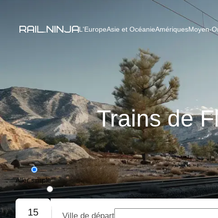
L'Europe
Asie et Océanie
Amériques
Moyen-Ori
Trains de F
Aller simple
Aller-retour
15
Ville de départ