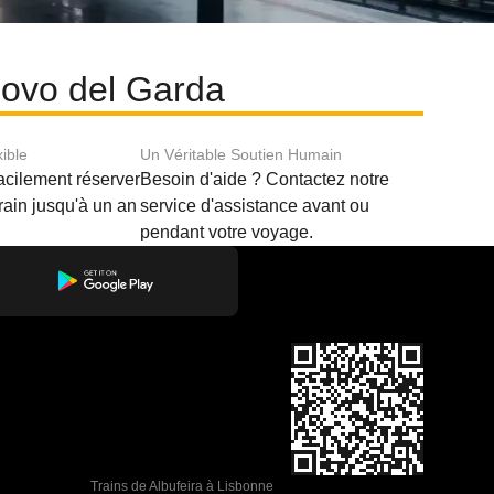
nuovo del Garda
xible
Un Véritable Soutien Humain
acilement réserver
Besoin d'aide ? Contactez notre
train jusqu'à un an
service d'assistance avant ou
pendant votre voyage.
Trains de Albufeira à Lisbonne