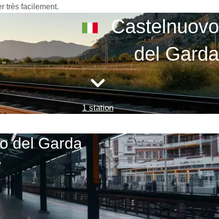
r très facilement.
Castelnuovo
del Garda
1 station
vo del Garda