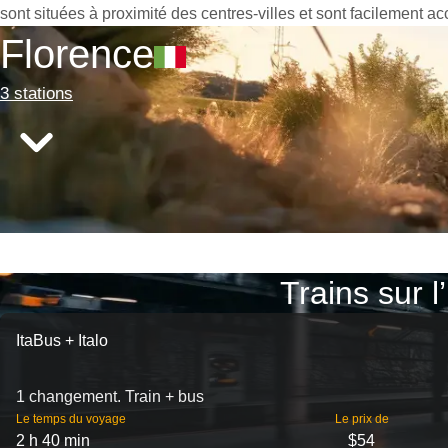
sont situées à proximité des centres-villes et sont facilement ac
Florence
3 stations
Trains sur l
ItaBus + Italo
1 changement. Train + bus
Le temps du voyage
Le prix de
2 h 40 min
$54