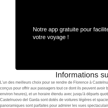
Notre app gratuite pour facili
votre voyage !
Informations su
L'un des meilleurs choix pour se rendre de Florence à Castelnuov
conçus pour offrir aux passagers tout ce dont ils peuvent avoir
environ heures), et un horaire étendu avec jusqu'à départs quot
Castelnuovo del Garda sont dotés de voitures légères et spacie
panoramiques sont parfaites pour admirer les vues spectaculaire