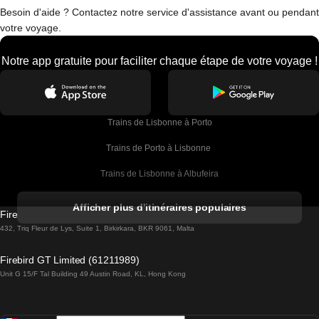
Besoin d'aide ? Contactez notre service d'assistance avant ou pendant
votre voyage.
Notre app gratuite pour faciliter chaque étape de votre voyage !
Trains de Lisbonne à Porto
Trains de Porto à Lisbonne 
Trains de Lisbonne à Albufeira
Trains de Albufeira à Lisbonne
Afficher plus d'itinéraires populaires
Firebird GT Limited (OC 1451)
Trains de Lisbonne à Lagos
432, Triq Fleur de Lys, Suite 1, Birkirkara, BKR 9061, Malta
Trains de Lagos à Lisbonne
Firebird GT Limited (61211989)
Unit G 15/F Tal Building 49 Austin Road, KL, Hong Kong
Trains de Lisbonne à Madrid
Trains de Madrid à Lisbonne