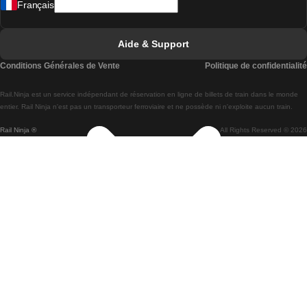
Français
Trains de Lisbonne à Faro
Trains de Faro à Lisbonne
Aide & Support
Trains de Lisbonne à Coimbra
Conditions Générales de Vente
Politique de confidentialité
Trains de Coimbra à Lisbonne
Rail.Ninja est un service indépendant de réservation en ligne de billets de train dans le monde
Trains de Lisbonne à Braga
entier. Rail Ninja n'est pas un transporteur ferroviaire et ne possède ni n'exploite aucun train.
Rail Ninja ®
All Rights Reserved © 2026
Trains de Braga à Lisbonne
Trains de Porto à Coimbra
Trains de Coimbra à Porto
Trains de Barcelone à Madrid
Trains de Madrid à Barcelone
Trains de Barcelone à Valence
Trains de Valence à Barcelone
Trains de Barcelone à Paris