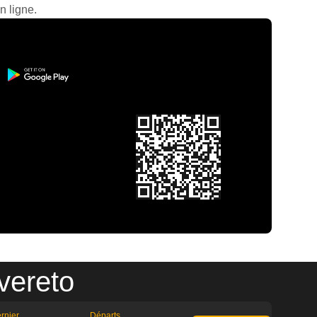
n ligne.
vereto
rnier
Départs