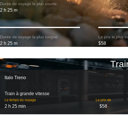
Durée de voyage la plus courte:
2 h 25 m
Durée de voyage la plus longue:
Le prix le plus b
2 h 25 m
$58
Trai
Italo Treno
Train à grande vitesse
Le temps du voyage
Le prix de
2 h 25 min
$58