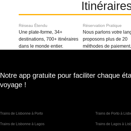
Itinérair
Réseau Étendu
Réservation Pratique
Une plate-forme, 34+
Nous parlons votre lan
destinations, 700+ itinéraires
proposons plus de 20
dans le monde entier.
méthodes de paiement
Notre app gratuite pour faciliter chaque ét
voyage !
Trains de Lisbonne à Porto
Trains de Porto à Lis
Trains de Lisbonne à Lagos
Trains de Lagos à Li