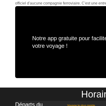
officiel d'aucune compagnie ferroviaire. C'est une entre
Notre app gratuite pour facili
votre voyage !
Horai
Départs du
Voyage le plus rapide