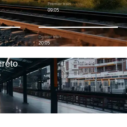
Premier train:
09:05
:
Dernier train:
20:05
ereto