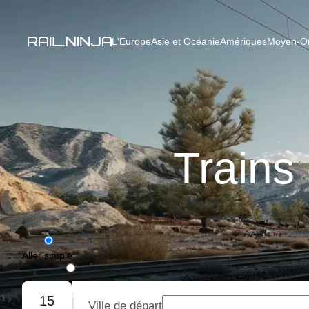
L'Europe
Asie et Océanie
Amériques
Moyen-Ori
Trains
Aller simple
Aller-retour
15
Ville de départ