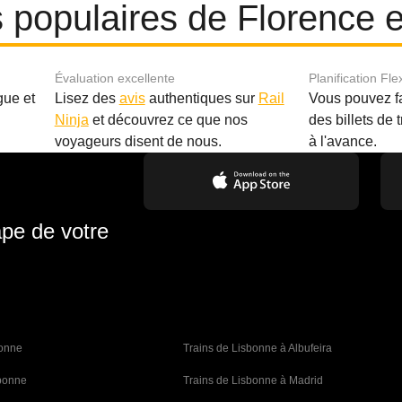
es populaires de Florence e
Évaluation excellente
Planification Fle
gue et
Lisez des
avis
authentiques sur
Rail
Vous pouvez f
Ninja
et découvrez ce que nos
des billets de 
.
voyageurs disent de nous.
à l'avance.
ape de votre
bonne 
Trains de Lisbonne à Albufeira
sbonne
Trains de Lisbonne à Madrid