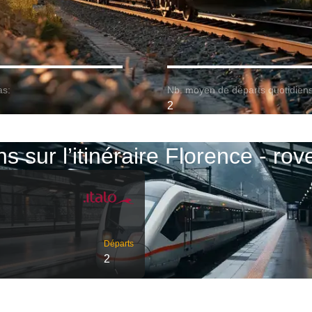
as:
Nb. moyen de départs quotidiens
2
ns sur l’itinéraire Florence - rov
Départs
2