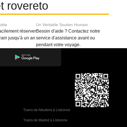
t rovereto
xible
Un Véritable Soutien Humain
acilement réserver
Besoin d'aide ? Contactez notre
train jusqu'à un an
service d'assistance avant ou
pendant votre voyage.
Trains de Albufeira à Lisbonne
Trains de Madrid à Lisbonne